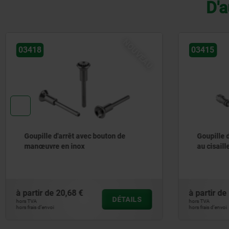
D'a
NOUVEAU
03415
03418
Goupille d'arrêt à résistance élevée
Goupille 
au cisaillement
manœuvre 
élevée au
à partir de
18,92 €
à partir de
DÉTAILS
hors TVA
hors TVA
hors frais d’envoi
hors frais d’envoi