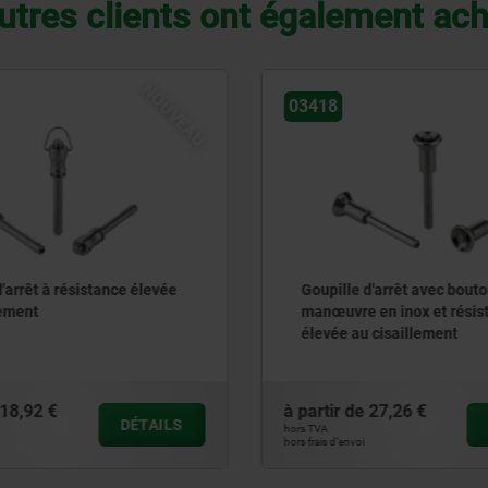
utres clients ont également ac
NOUVEAU
03192-30
d'arrêt avec bouton de
Broches de fixation en ino
en inox et résistance
bouton de manœuvre en in
 cisaillement
27,26 €
à partir de
66,96 €
DÉTAILS
hors TVA
hors frais d’envoi