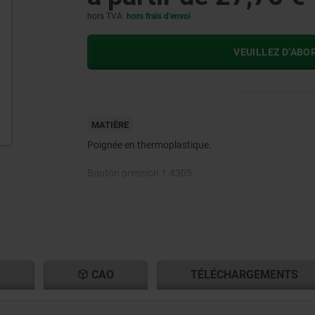
hors TVA
hors frais d’envoi
VEUILLEZ D’ABO
MATIÈRE
Poignée en thermoplastique.
Bouton pression 1.4305.
Goupille en inox 1.4305.
Billes en Inox 1.4125.
Ressort de pression en Inox 1.4310.
S
CAO
TÉLÉCHARGEMENTS