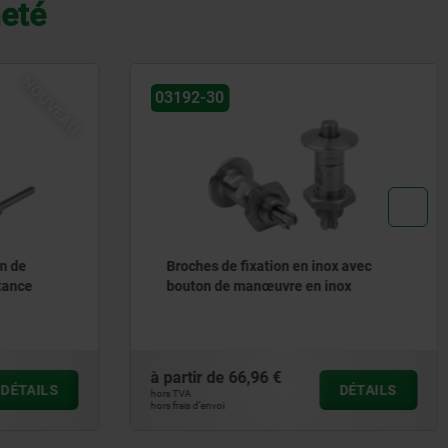
heté
03420
x avec
Goupille d'arrêt avec poignée en L
ox
en plastique
à partir de
18,30 €
DÉTAILS
DÉTAILS
hors TVA
hors frais d’envoi