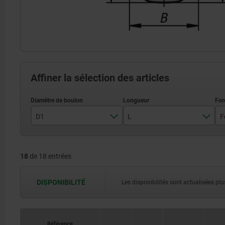
Affiner la sélection des articles
D1
L
5
3
18
de 18 entrées
6
3,5
8
4
DISPONIBILITÉ
Les disponibilités sont actualisées plus
10
12
Référence