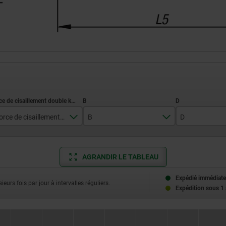
Force de cisaillement double kN max.
B
D
10
17,6
39,3
AGRANDIR LE TABLEAU
14
23
52,2
26
33
70,2
Expédié immédiate
ieurs fois par jour à intervalles réguliers.
Expédition sous 1
40
57