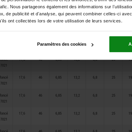
 foncé
17,6
46
6,85
13,2
6,8
25
19
rafic. Nous partageons également des informations sur l'utilisati
 7021
, de publicité et d'analyse, qui peuvent combiner celles-ci avec
ils ont collectées lors de votre utilisation de leurs services.
 foncé
17,6
46
6,85
13,2
6,8
25
19
 7021
 foncé
17,6
46
6,85
13,2
6,8
25
19
Paramètres des cookies
A
 7021
 foncé
17,6
46
6,85
13,2
6,8
25
19
 7021
 foncé
17,6
46
6,85
13,2
6,8
25
19
 7021
 foncé
17,6
46
6,85
13,2
6,8
25
19
 7021
 foncé
17,6
46
6,85
13,2
6,8
25
19
 7021
 foncé
17,6
46
6,85
13,2
6,8
25
19