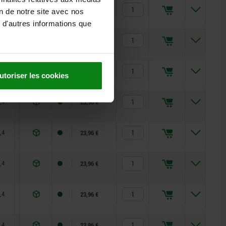
,4
21,8
6
22,66 €
on de notre site avec nos
 d'autres informations que
,4
26,8
6
22,66 €
,4
31,8
6
22,66 €
utoriser les cookies
,4
36,8
6
23,96 €
,4
41,8
6
23,96 €
,4
46,8
6
23,96 €
,4
51,8
6
23,96 €
,4
56,8
6
23,96 €