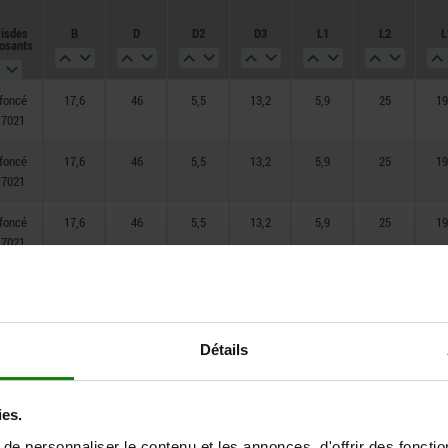
is des
B
D
D2
D3
L1
L2
L
257
osants
 foncé
17,6
46
5,5
13,2
5,9
25
19
 7021
 foncé
17,6
46
5,5
13,2
5,9
25
19
 7021
 foncé
17,6
46
5,5
13,2
5,9
25
19
 7021
 foncé
17,6
46
5,5
13,2
5,9
25
19
 7021
 foncé
17,6
46
5,5
13,2
5,9
25
19
Détails
 7021
 foncé
17,6
46
6,85
13,2
6,8
25
19
ies.
 7021
e personnaliser le contenu et les annonces, d'offrir des fonctio