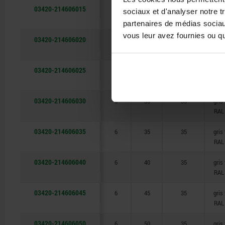
03420-214606015
6
15
35
gris
sociaux et d'analyser notre t
RAL
partenaires de médias sociaux
vous leur avez fournies ou qu'
03420-214606020
6
20
35
gris
RAL
03420-214606025
6
25
35
gris
RAL
03420-214606030
6
30
35
gris
RAL
03420-214606035
6
35
35
gris
RAL
03420-214606040
6
40
35
gris
RAL
03420-214606045
6
45
35
gris
RAL
03420-214606050
6
50
35
gris