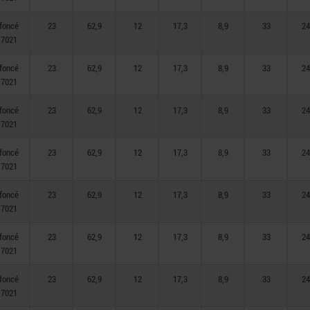
 foncé
23
62,9
12
17,3
8,9
33
24
 7021
 foncé
23
62,9
12
17,3
8,9
33
24
 7021
 foncé
23
62,9
12
17,3
8,9
33
24
 7021
 foncé
23
62,9
12
17,3
8,9
33
24
 7021
 foncé
23
62,9
12
17,3
8,9
33
24
 7021
 foncé
23
62,9
12
17,3
8,9
33
24
 7021
 foncé
23
62,9
12
17,3
8,9
33
24
 7021