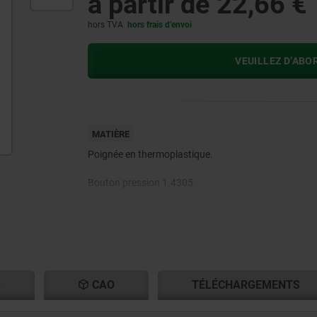
à partir de
22,66 €
hors TVA
hors frais d’envoi
VEUILLEZ D’ABO
MATIÈRE
Poignée en thermoplastique.
Bouton pression 1.4305.
Goupille en Inox 1.4542.
Billes en Inox 1.4125.
Ressort de pression en Inox 1.4310.
S
CAO
TÉLÉCHARGEMENTS