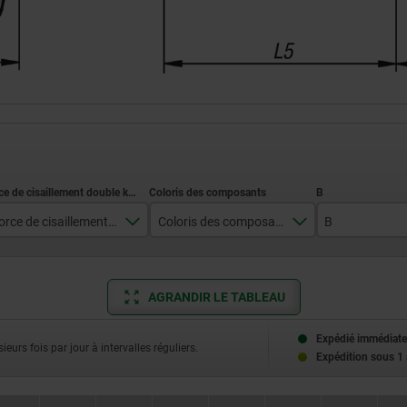
Force de cisaillement double kN max.
Coloris des composants
B
24
gris foncé RAL 7021
17,6
35
rouge traffic RAL 3020
23
AGRANDIR LE TABLEAU
63
33
Expédié immédiate
ieurs fois par jour à intervalles réguliers.
Expédition sous 1
100
144