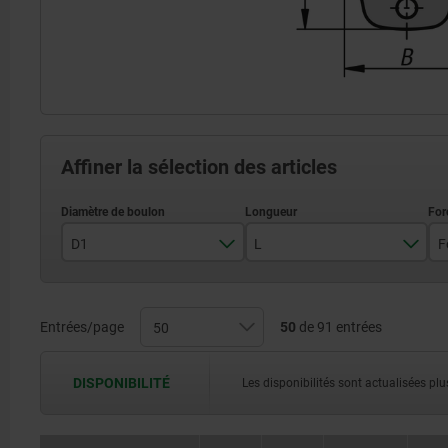
Affiner la sélection des articles
D1
L
5
6
Entrées/page
50
de 91 entrées
10
8
15
DISPONIBILITÉ
Les disponibilités sont actualisées plus
10
20
12