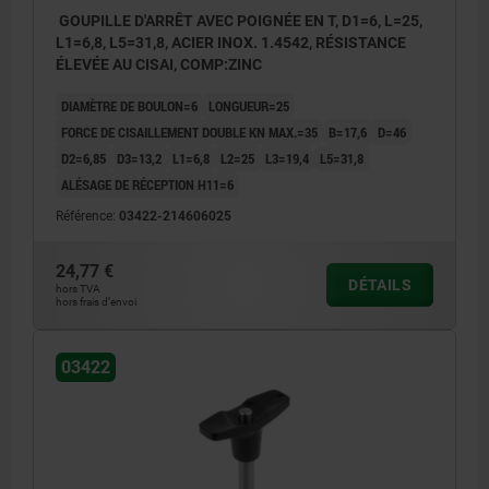
GOUPILLE D'ARRÊT AVEC POIGNÉE EN T, D1=6, L=25,
L1=6,8, L5=31,8, ACIER INOX. 1.4542, RÉSISTANCE
ÉLEVÉE AU CISAI, COMP:ZINC
DIAMÈTRE DE BOULON=6
LONGUEUR=25
FORCE DE CISAILLEMENT DOUBLE KN MAX.=35
B=17,6
D=46
D2=6,85
D3=13,2
L1=6,8
L2=25
L3=19,4
L5=31,8
ALÉSAGE DE RÉCEPTION H11=6
Référence:
03422-214606025
24,77 €
DÉTAILS
hors TVA
hors frais d’envoi
03422