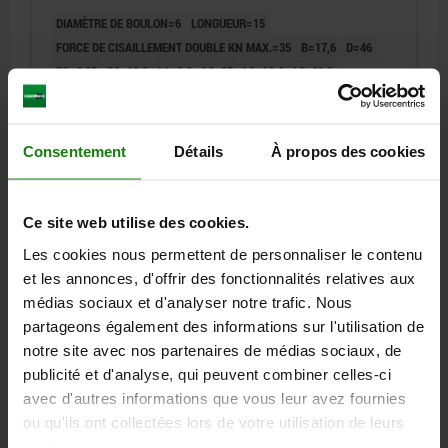
DIAMÈTRE DE BOULON=6
LONGUEUR=15
FORCE DE CISAILLEMENT DOUBLE KN MAX.=35
B=17,6
D=46
D2=6,85
D3=13,2
L1=6,8
L2=25
L3=19,4
L5=21,8
ALÉSAGE DE RÉCEPTION H11=6
Référence:
03422-214606015
Consentement
Détails
À propos des cookies
24,77 €
DÉTAILS
hors TVA
hors frais d’envoi
Ce site web utilise des cookies.
Les cookies nous permettent de personnaliser le contenu
03422
et les annonces, d'offrir des fonctionnalités relatives aux
médias sociaux et d'analyser notre trafic. Nous
partageons également des informations sur l'utilisation de
notre site avec nos partenaires de médias sociaux, de
publicité et d'analyse, qui peuvent combiner celles-ci
avec d'autres informations que vous leur avez fournies
ou qu'ils ont collectées lors de votre utilisation de leurs
GOUPILLE D'ARRÊT AVEC POIGNÉE EN T, D1=6, L=20,
services.