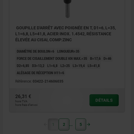
GOUPILLE D'ARRÊT AVEC POIGNÉE EN T, D1=6, L=35,
L1=6,8, L5=41,8, ACIER INOX. 1.4542, RÉSISTANCE
ÉLEVÉE AU CISAI, COMP:ZINC
DIAMÈTRE DE BOULON=6
LONGUEUR=35
FORCE DE CISAILLEMENT DOUBLE KN MAX.=35
B=17,6
D=46
D2=6,85
D3=13,2
L1=6,8
L2=25
L3=19,4
L5=41,8
ALÉSAGE DE RÉCEPTION H11=6
Référence:
03422-214606035
26,31 €
DÉTAILS
hors TVA
hors frais d’envoi
1
2
5