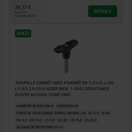
24,77 €
DÉTAILS
hors TVA
hors frais d’envoi
03422
GOUPILLE D'ARRÊT AVEC POIGNÉE EN T, D1=5, L=20,
L1=5,9, L5=25,9, ACIER INOX. 1.4542, RÉSISTANCE
ÉLEVÉE AU CISAI, COMP:ZINC
DIAMÈTRE DE BOULON=5
LONGUEUR=20
FORCE DE CISAILLEMENT DOUBLE KN MAX.=24
B=17,6
D=46
D2=5,5
D3=13,2
L1=5,9
L2=25
L3=19,4
L5=25,9
ALÉSAGE DE RÉCEPTION H11=5