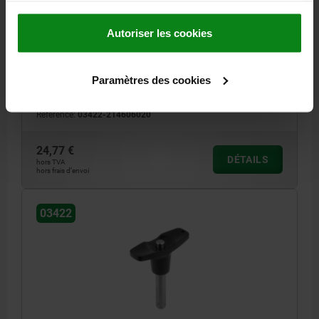
L1=6,8, L5=26,8, ACIER INOX. 1.4542, RÉSISTANCE
ÉLEVÉE AU CISAI, COMP:ZINC
Autoriser les cookies
DIAMÈTRE DE BOULON=6
LONGUEUR=20
FORCE DE CISAILLEMENT DOUBLE KN MAX.=35
B=17,6
D=46
D2=6,85
D3=13,2
L1=6,8
L2=25
L3=19,4
L5=26,8
Paramètres des cookies
ALÉSAGE DE RÉCEPTION H11=6
Référence:
03422-214606020
24,77 €
DÉTAILS
hors TVA
hors frais d’envoi
03422