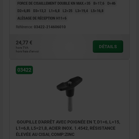
FORCE DE CISAILLEMENT DOUBLE KN MAX.=35
B=17,6
D=46
D2=6,85
D3=13,2
L1=6,8
L2=25
L3=19,4
L5=16,8
ALÉSAGE DE RÉCEPTION H11=6
Référence:
03422-214606010
24,77 €
DÉTAILS
hors TVA
hors frais d’envoi
03422
GOUPILLE D'ARRÊT AVEC POIGNÉE EN T, D1=6, L=15,
L1=6,8, L5=21,8, ACIER INOX. 1.4542, RÉSISTANCE
ÉLEVÉE AU CISAI, COMP:ZINC