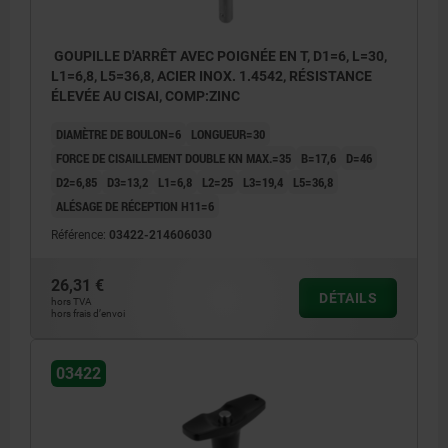
GOUPILLE D'ARRÊT AVEC POIGNÉE EN T, D1=6, L=30,
L1=6,8, L5=36,8, ACIER INOX. 1.4542, RÉSISTANCE
ÉLEVÉE AU CISAI, COMP:ZINC
DIAMÈTRE DE BOULON=6
LONGUEUR=30
FORCE DE CISAILLEMENT DOUBLE KN MAX.=35
B=17,6
D=46
D2=6,85
D3=13,2
L1=6,8
L2=25
L3=19,4
L5=36,8
ALÉSAGE DE RÉCEPTION H11=6
Référence:
03422-214606030
26,31 €
DÉTAILS
hors TVA
hors frais d’envoi
03422