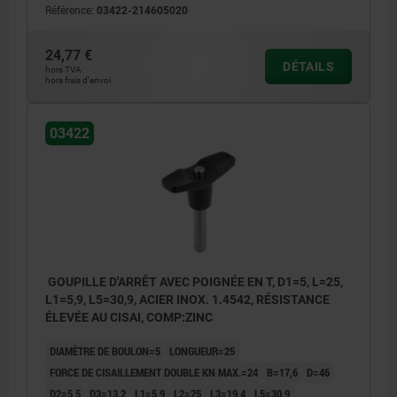
Référence:
03422-214605020
24,77 €
DÉTAILS
hors TVA
hors frais d’envoi
03422
GOUPILLE D'ARRÊT AVEC POIGNÉE EN T, D1=5, L=25,
L1=5,9, L5=30,9, ACIER INOX. 1.4542, RÉSISTANCE
ÉLEVÉE AU CISAI, COMP:ZINC
DIAMÈTRE DE BOULON=5
LONGUEUR=25
FORCE DE CISAILLEMENT DOUBLE KN MAX.=24
B=17,6
D=46
D2=5,5
D3=13,2
L1=5,9
L2=25
L3=19,4
L5=30,9