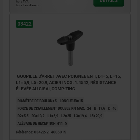
DÉTAILS
hors TVA
hors frais d’envoi
03422
GOUPILLE D'ARRÊT AVEC POIGNÉE EN T, D1=5, L=15,
L1=5,9, L5=20,9, ACIER INOX. 1.4542, RÉSISTANCE
ÉLEVÉE AU CISAI, COMP:ZINC
DIAMÈTRE DE BOULON=5
LONGUEUR=15
FORCE DE CISAILLEMENT DOUBLE KN MAX.=24
B=17,6
D=46
D2=5,5
D3=13,2
L1=5,9
L2=25
L3=19,4
L5=20,9
ALÉSAGE DE RÉCEPTION H11=5
Référence:
03422-214605015