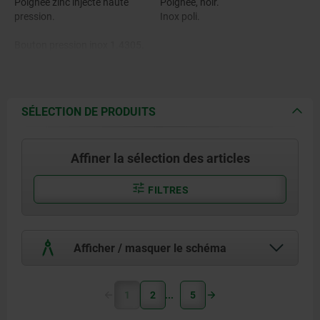
Poignée zinc injecté haute
Poignée, noir.
pression.
Inox poli.
Bouton pression inox 1.4305.
Goupille en Inox 1.4542.
Billes en Inox 1.4125.
SÉLECTION DE PRODUITS
Ressort de pression en Inox
1.4310.
Affiner la sélection des articles
FILTRES
Afficher / masquer le schéma
1
2
5