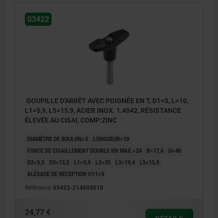
03422
GOUPILLE D'ARRÊT AVEC POIGNÉE EN T, D1=5, L=10,
L1=5,9, L5=15,9, ACIER INOX. 1.4542, RÉSISTANCE
ÉLEVÉE AU CISAI, COMP:ZINC
DIAMÈTRE DE BOULON=5
LONGUEUR=10
FORCE DE CISAILLEMENT DOUBLE KN MAX.=24
B=17,6
D=46
D2=5,5
D3=13,2
L1=5,9
L2=25
L3=19,4
L5=15,9
ALÉSAGE DE RÉCEPTION H11=5
Référence:
03422-214605010
24,77 €