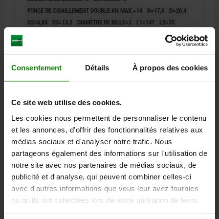
FORCE DE CISAILLEMENT DOUBLE KN MAX.=14
B=17,6
D=26,4
D2=6,85
D3=13,2
DIAMÈTRE DE BILLE=2
L1=147
L2=25
L3=20,2
L5=150
ALÉSAGE DE RÉCEPTION H11=6
Référence:
03420-10-002606150
Consentement
Détails
À propos des cookies
29,46 €
DÉTAILS
hors TVA
hors frais d’envoi
Ce site web utilise des cookies.
03420-10
Les cookies nous permettent de personnaliser le contenu
et les annonces, d'offrir des fonctionnalités relatives aux
médias sociaux et d'analyser notre trafic. Nous
partageons également des informations sur l'utilisation de
notre site avec nos partenaires de médias sociaux, de
publicité et d'analyse, qui peuvent combiner celles-ci
avec d'autres informations que vous leur avez fournies
GOUPILLE D'ARRÊT AVEC VERROUILLAGE DE LA TÊ
ou qu'ils ont collectées lors de votre utilisation de leurs
AVEC BOUTON DE MANOEUVRE, D1=8, L5=100, ACIER
services.
INOX. 1.4305 NATUREL, COMP:THERMOPLASTIQUE