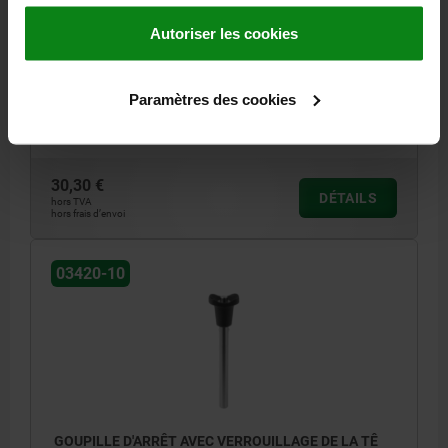
GRIS FONCÉ RAL7021
Autoriser les cookies
DIAMÈTRE DE BOULON=8
LONGUEUR=3,5
FORCE DE CISAILLEMENT DOUBLE KN MAX.=26
B=23
D=33,2
D2=9,5
D3=17,3
DIAMÈTRE DE BILLE=3
L1=96,5
L2=33
Paramètres des cookies
L3=26,1
L5=100
ALÉSAGE DE RÉCEPTION H11=8
Référence:
03420-10-003308100
30,30 €
DÉTAILS
hors TVA
hors frais d’envoi
03420-10
GOUPILLE D'ARRÊT AVEC VERROUILLAGE DE LA TÊ