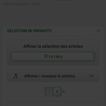
Bouton pression 1.4305.
Goupille en inox 1.4305.
Billes en Inox 1.4125.
SÉLECTION DE PRODUITS
Ressort de pression en Inox
1.4310.
Affiner la sélection des articles
FILTRES
Afficher / masquer le schéma
1
2