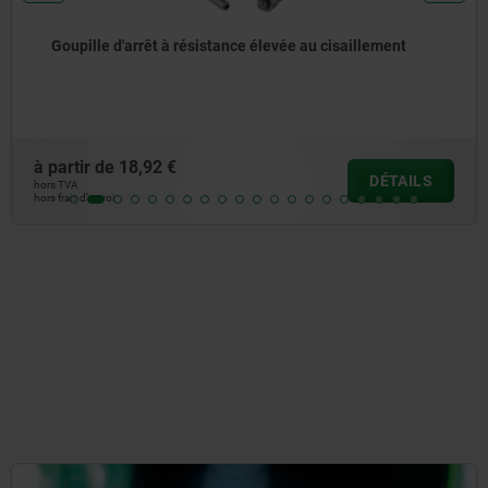
Goupille d'arrêt avec bouton de manœuvre en inox
à partir de
20,68 €
S
DÉTAI
hors TVA
hors frais d’envoi