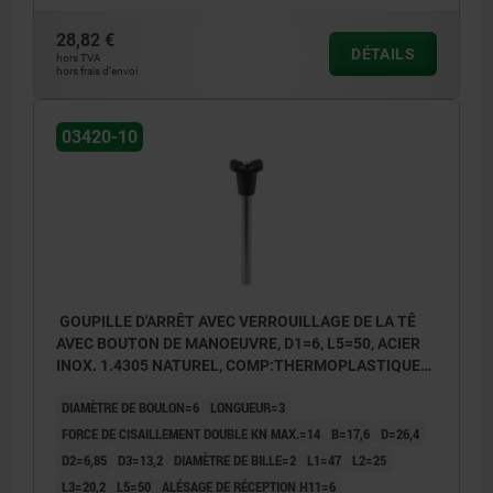
28,82 €
DÉTAILS
hors TVA
hors frais d’envoi
03420-10
GOUPILLE D'ARRÊT AVEC VERROUILLAGE DE LA TÊ
AVEC BOUTON DE MANOEUVRE, D1=6, L5=50, ACIER
INOX. 1.4305 NATUREL, COMP:THERMOPLASTIQUE
GRIS FONCÉ RAL7021
DIAMÈTRE DE BOULON=6
LONGUEUR=3
FORCE DE CISAILLEMENT DOUBLE KN MAX.=14
B=17,6
D=26,4
D2=6,85
D3=13,2
DIAMÈTRE DE BILLE=2
L1=47
L2=25
L3=20,2
L5=50
ALÉSAGE DE RÉCEPTION H11=6