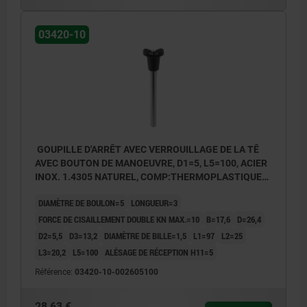
03420-10
GOUPILLE D'ARRÊT AVEC VERROUILLAGE DE LA TÊ
AVEC BOUTON DE MANOEUVRE, D1=5, L5=100, ACIER
INOX. 1.4305 NATUREL, COMP:THERMOPLASTIQUE
GRIS FONCÉ RAL7021
DIAMÈTRE DE BOULON=5
LONGUEUR=3
FORCE DE CISAILLEMENT DOUBLE KN MAX.=10
B=17,6
D=26,4
D2=5,5
D3=13,2
DIAMÈTRE DE BILLE=1,5
L1=97
L2=25
L3=20,2
L5=100
ALÉSAGE DE RÉCEPTION H11=5
Référence:
03420-10-002605100
28,63 €