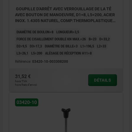
GOUPILLE D'ARRÊT AVEC VERROUILLAGE DE LA TÊ
AVEC BOUTON DE MANOEUVRE, D1=8, L5=200, ACIER
INOX. 1.4305 NATUREL, COMP:THERMOPLASTIQUE
GRIS FONCÉ RAL7021
DIAMÈTRE DE BOULON=8
LONGUEUR=3,5
FORCE DE CISAILLEMENT DOUBLE KN MAX.=26
B=23
D=33,2
D2=9,5
D3=17,3
DIAMÈTRE DE BILLE=3
L1=196,5
L2=33
L3=26,1
L5=200
ALÉSAGE DE RÉCEPTION H11=8
Référence:
03420-10-003308200
31,52 €
DÉTAILS
hors TVA
hors frais d’envoi
03420-10