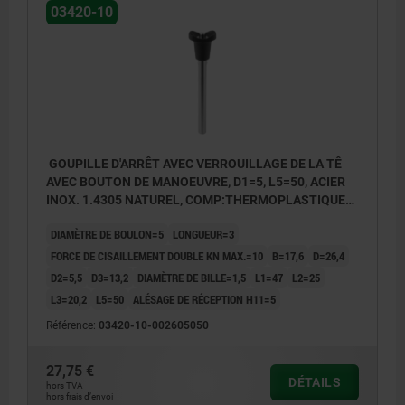
03420-10
GOUPILLE D'ARRÊT AVEC VERROUILLAGE DE LA TÊ
AVEC BOUTON DE MANOEUVRE, D1=5, L5=50, ACIER
INOX. 1.4305 NATUREL, COMP:THERMOPLASTIQUE
GRIS FONCÉ RAL7021
DIAMÈTRE DE BOULON=5
LONGUEUR=3
FORCE DE CISAILLEMENT DOUBLE KN MAX.=10
B=17,6
D=26,4
D2=5,5
D3=13,2
DIAMÈTRE DE BILLE=1,5
L1=47
L2=25
L3=20,2
L5=50
ALÉSAGE DE RÉCEPTION H11=5
Référence:
03420-10-002605050
27,75 €
DÉTAILS
hors TVA
hors frais d’envoi