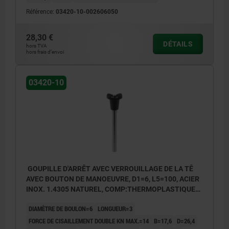
Référence:
03420-10-002606050
28,30 €
DÉTAILS
hors TVA
hors frais d’envoi
03420-10
GOUPILLE D'ARRÊT AVEC VERROUILLAGE DE LA TÊ
AVEC BOUTON DE MANOEUVRE, D1=6, L5=100, ACIER
INOX. 1.4305 NATUREL, COMP:THERMOPLASTIQUE
GRIS FONCÉ RAL7021
DIAMÈTRE DE BOULON=6
LONGUEUR=3
FORCE DE CISAILLEMENT DOUBLE KN MAX.=14
B=17,6
D=26,4