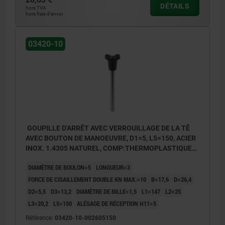
DÉTAILS
hors TVA
hors frais d’envoi
03420-10
GOUPILLE D'ARRÊT AVEC VERROUILLAGE DE LA TÊ
AVEC BOUTON DE MANOEUVRE, D1=5, L5=150, ACIER
INOX. 1.4305 NATUREL, COMP:THERMOPLASTIQUE
GRIS FONCÉ RAL7021
DIAMÈTRE DE BOULON=5
LONGUEUR=3
FORCE DE CISAILLEMENT DOUBLE KN MAX.=10
B=17,6
D=26,4
D2=5,5
D3=13,2
DIAMÈTRE DE BILLE=1,5
L1=147
L2=25
L3=20,2
L5=150
ALÉSAGE DE RÉCEPTION H11=5
Référence:
03420-10-002605150