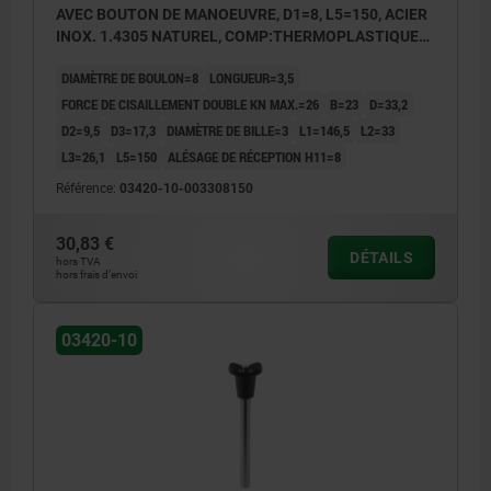
AVEC BOUTON DE MANOEUVRE, D1=8, L5=150, ACIER
INOX. 1.4305 NATUREL, COMP:THERMOPLASTIQUE
GRIS FONCÉ RAL7021
DIAMÈTRE DE BOULON=8
LONGUEUR=3,5
FORCE DE CISAILLEMENT DOUBLE KN MAX.=26
B=23
D=33,2
D2=9,5
D3=17,3
DIAMÈTRE DE BILLE=3
L1=146,5
L2=33
L3=26,1
L5=150
ALÉSAGE DE RÉCEPTION H11=8
Référence:
03420-10-003308150
30,83 €
DÉTAILS
hors TVA
hors frais d’envoi
03420-10