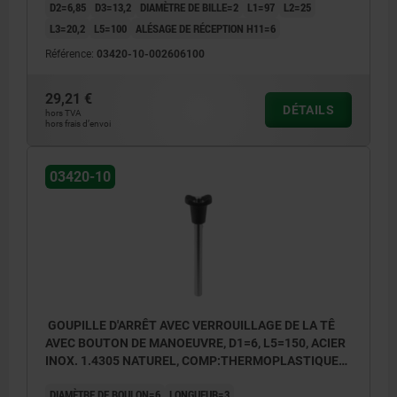
D2=6,85
D3=13,2
DIAMÈTRE DE BILLE=2
L1=97
L2=25
L3=20,2
L5=100
ALÉSAGE DE RÉCEPTION H11=6
Référence:
03420-10-002606100
29,21 €
DÉTAILS
hors TVA
hors frais d’envoi
03420-10
GOUPILLE D'ARRÊT AVEC VERROUILLAGE DE LA TÊ
AVEC BOUTON DE MANOEUVRE, D1=6, L5=150, ACIER
INOX. 1.4305 NATUREL, COMP:THERMOPLASTIQUE
GRIS FONCÉ RAL7021
DIAMÈTRE DE BOULON=6
LONGUEUR=3