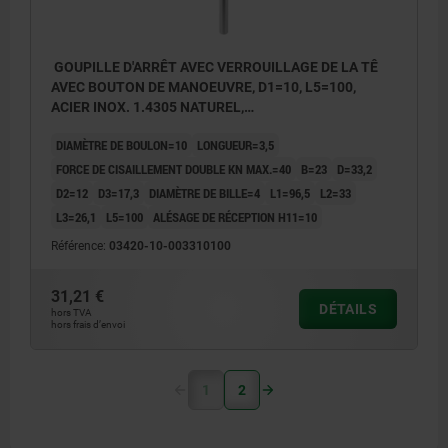
GOUPILLE D'ARRÊT AVEC VERROUILLAGE DE LA TÊ
AVEC BOUTON DE MANOEUVRE, D1=10, L5=100,
ACIER INOX. 1.4305 NATUREL,
COMP:THERMOPLASTIQUE GRIS FONCÉ RAL7021
DIAMÈTRE DE BOULON=10
LONGUEUR=3,5
FORCE DE CISAILLEMENT DOUBLE KN MAX.=40
B=23
D=33,2
D2=12
D3=17,3
DIAMÈTRE DE BILLE=4
L1=96,5
L2=33
L3=26,1
L5=100
ALÉSAGE DE RÉCEPTION H11=10
Référence:
03420-10-003310100
31,21 €
DÉTAILS
hors TVA
hors frais d’envoi
1
2