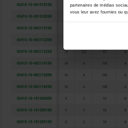
03415-10-001510150
10
3,5
40
A
partenaires de médias sociaux
vous leur avez fournies ou qu'
03415-10-001510200
10
3,5
40
A
03415-10-002112150
12
3,5
57
A
03415-10-002112200
12
3,5
57
A
03415-10-002112250
12
3,5
57
A
03415-10-002116150
16
4
100
A
03415-10-002116200
16
4
100
A
03415-10-002116250
16
4
100
A
03415-10-101205050
5
3
10
B
03415-10-101205100
5
3
10
B
03415-10-101205150
5
3
10
B