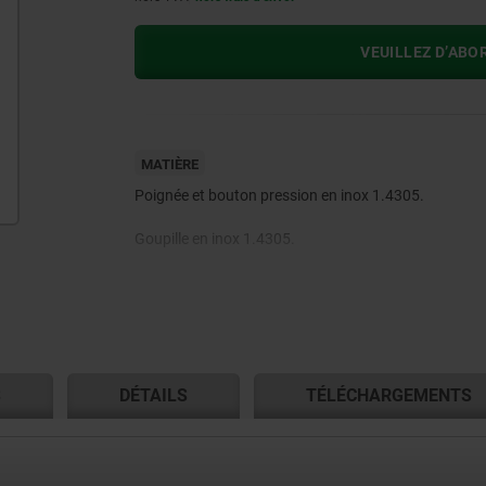
VEUILLEZ D’ABO
MATIÈRE
Poignée et bouton pression en inox 1.4305.
Goupille en inox 1.4305.
Billes en inox 1.4125.
Ressort de pression et anneau en inox 1.4310.
S
DÉTAILS
TÉLÉCHARGEMENTS