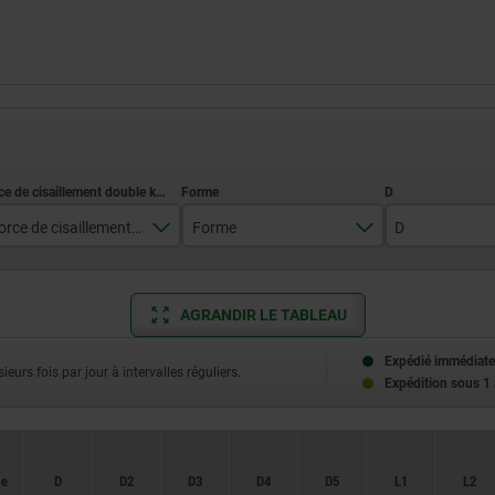
Force de cisaillement double kN max.
Forme
D
10
A
11,5
AGRANDIR LE TABLEAU
14
B
15,5
26
22
Expédié immédiate
ieurs fois par jour à intervalles réguliers.
Expédition sous 1
40
57
me
me
D
D
D2
D2
D3
D3
D4
D4
D5
D5
L1
L1
L2
L2
100