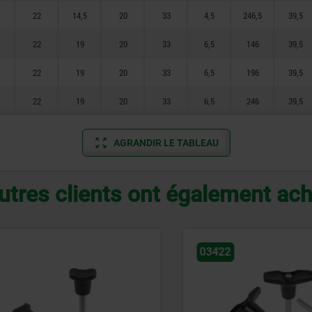
22
14,5
20
33
4,5
246,5
39,5
22
19
20
33
6,5
146
39,5
22
19
20
33
6,5
196
39,5
22
19
20
33
6,5
246
39,5
AGRANDIR LE TABLEAU
utres clients ont également ac
03422