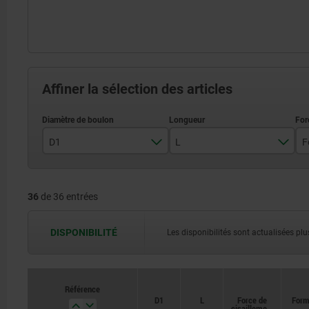
Affiner la sélection des articles
D1
L
5
3
36
de 36 entrées
6
3,5
8
4
DISPONIBILITÉ
Les disponibilités sont actualisées plus
10
12
Référence
Référence
D1
D1
L
L
Force de
Force de
For
For
16
cisaillement
cisaillement