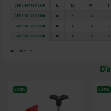
03415-10-102112250
12
3,5
57
B
03415-10-102116150
16
4
100
B
03415-10-102116200
16
4
100
B
03415-10-102116250
16
4
100
B
36
de 36 entrées
D'a
03420
03412