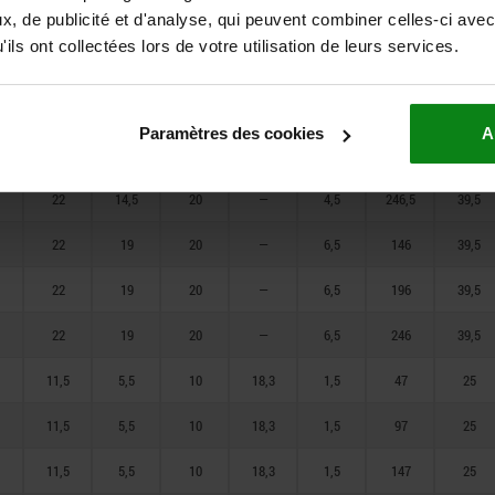
15,5
12
13,5
—
4
146,5
33
, de publicité et d'analyse, qui peuvent combiner celles-ci avec
ils ont collectées lors de votre utilisation de leurs services.
15,5
12
13,5
—
4
196,5
33
22
14,5
20
—
4,5
146,5
39,5
Paramètres des cookies
A
22
14,5
20
—
4,5
196,5
39,5
22
14,5
20
—
4,5
246,5
39,5
22
19
20
—
6,5
146
39,5
22
19
20
—
6,5
196
39,5
22
19
20
—
6,5
246
39,5
11,5
5,5
10
18,3
1,5
47
25
11,5
5,5
10
18,3
1,5
97
25
11,5
5,5
10
18,3
1,5
147
25