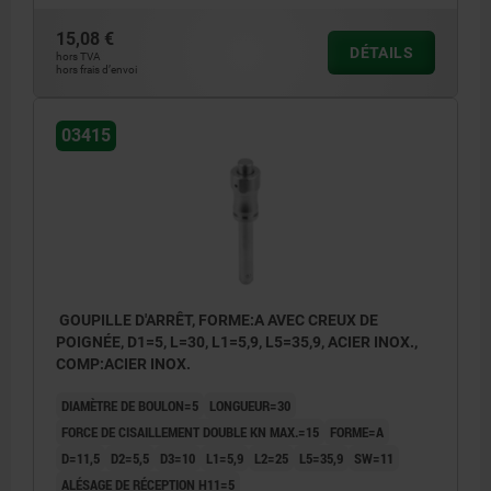
15,08 €
DÉTAILS
hors TVA
hors frais d’envoi
03415
GOUPILLE D'ARRÊT, FORME:A AVEC CREUX DE
POIGNÉE, D1=5, L=30, L1=5,9, L5=35,9, ACIER INOX.,
COMP:ACIER INOX.
DIAMÈTRE DE BOULON=5
LONGUEUR=30
FORCE DE CISAILLEMENT DOUBLE KN MAX.=15
FORME=A
D=11,5
D2=5,5
D3=10
L1=5,9
L2=25
L5=35,9
SW=11
ALÉSAGE DE RÉCEPTION H11=5