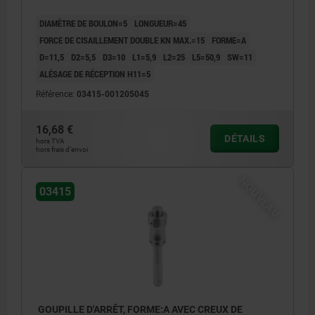
DIAMÈTRE DE BOULON=5
LONGUEUR=45
FORCE DE CISAILLEMENT DOUBLE KN MAX.=15
FORME=A
D=11,5
D2=5,5
D3=10
L1=5,9
L2=25
L5=50,9
SW=11
ALÉSAGE DE RÉCEPTION H11=5
Référence:
03415-001205045
16,68 €
DÉTAILS
hors TVA
hors frais d’envoi
NOUVEAU
03415
GOUPILLE D'ARRÊT, FORME:A AVEC CREUX DE