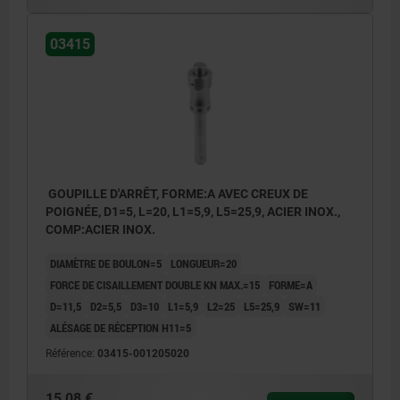
03415
GOUPILLE D'ARRÊT, FORME:A AVEC CREUX DE
POIGNÉE, D1=5, L=20, L1=5,9, L5=25,9, ACIER INOX.,
COMP:ACIER INOX.
DIAMÈTRE DE BOULON=5
LONGUEUR=20
FORCE DE CISAILLEMENT DOUBLE KN MAX.=15
FORME=A
D=11,5
D2=5,5
D3=10
L1=5,9
L2=25
L5=25,9
SW=11
ALÉSAGE DE RÉCEPTION H11=5
Référence:
03415-001205020
15,08 €