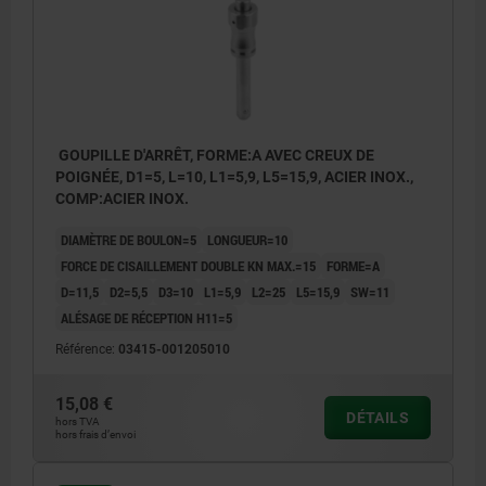
GOUPILLE D'ARRÊT, FORME:A AVEC CREUX DE
POIGNÉE, D1=5, L=10, L1=5,9, L5=15,9, ACIER INOX.,
COMP:ACIER INOX.
DIAMÈTRE DE BOULON=5
LONGUEUR=10
FORCE DE CISAILLEMENT DOUBLE KN MAX.=15
FORME=A
D=11,5
D2=5,5
D3=10
L1=5,9
L2=25
L5=15,9
SW=11
ALÉSAGE DE RÉCEPTION H11=5
Référence:
03415-001205010
15,08 €
DÉTAILS
hors TVA
hors frais d’envoi