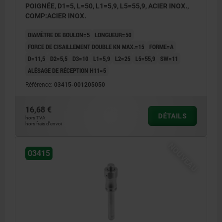
POIGNÉE, D1=5, L=50, L1=5,9, L5=55,9, ACIER INOX.,
COMP:ACIER INOX.
DIAMÈTRE DE BOULON=5
LONGUEUR=50
FORCE DE CISAILLEMENT DOUBLE KN MAX.=15
FORME=A
D=11,5
D2=5,5
D3=10
L1=5,9
L2=25
L5=55,9
SW=11
ALÉSAGE DE RÉCEPTION H11=5
Référence:
03415-001205050
16,68 €
DÉTAILS
hors TVA
hors frais d’envoi
NOUVEAU
03415