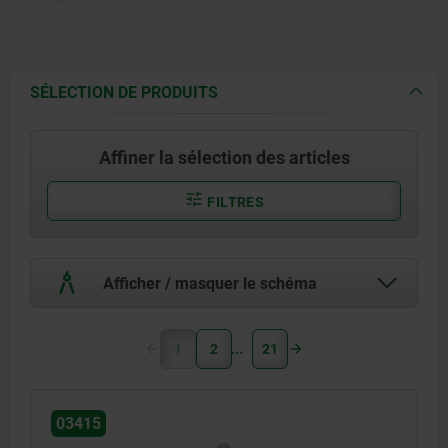
Billes en inox 1.4125.
Ressort de pression et anneau
SÉLECTION DE PRODUITS
en inox 1.4310.
Affiner la sélection des articles
FILTRES
Afficher / masquer le schéma
1
2
21
03415