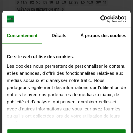
D=11,5
D2=5,5
D3=10
L1=5,9
L2=25
L5=40,9
SW=11
ALÉSAGE DE RÉCEPTION H11=5
Référence:
03415-001205035
16,68 €
Consentement
Détails
À propos des cookies
DÉTAILS
hors TVA
hors frais d’envoi
NOUVEAU
Ce site web utilise des cookies.
03415
Les cookies nous permettent de personnaliser le contenu
et les annonces, d'offrir des fonctionnalités relatives aux
médias sociaux et d'analyser notre trafic. Nous
partageons également des informations sur l'utilisation de
notre site avec nos partenaires de médias sociaux, de
publicité et d'analyse, qui peuvent combiner celles-ci
avec d'autres informations que vous leur avez fournies
GOUPILLE D'ARRÊT, FORME:A AVEC CREUX DE
POIGNÉE, D1=5, L=40, L1=5,9, L5=45,9, ACIER INOX.,
ou qu'ils ont collectées lors de votre utilisation de leurs
COMP:ACIER INOX.
services.
DIAMÈTRE DE BOULON=5
LONGUEUR=40