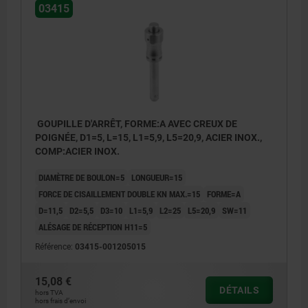
03415
GOUPILLE D'ARRÊT, FORME:A AVEC CREUX DE
POIGNÉE, D1=5, L=15, L1=5,9, L5=20,9, ACIER INOX.,
COMP:ACIER INOX.
DIAMÈTRE DE BOULON=5
LONGUEUR=15
FORCE DE CISAILLEMENT DOUBLE KN MAX.=15
FORME=A
D=11,5
D2=5,5
D3=10
L1=5,9
L2=25
L5=20,9
SW=11
ALÉSAGE DE RÉCEPTION H11=5
Référence:
03415-001205015
15,08 €
DÉTAILS
hors TVA
hors frais d’envoi