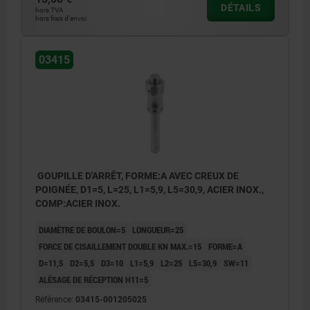
DÉTAILS
hors TVA
hors frais d’envoi
03415
GOUPILLE D'ARRÊT, FORME:A AVEC CREUX DE
POIGNÉE, D1=5, L=25, L1=5,9, L5=30,9, ACIER INOX.,
COMP:ACIER INOX.
DIAMÈTRE DE BOULON=5
LONGUEUR=25
FORCE DE CISAILLEMENT DOUBLE KN MAX.=15
FORME=A
D=11,5
D2=5,5
D3=10
L1=5,9
L2=25
L5=30,9
SW=11
ALÉSAGE DE RÉCEPTION H11=5
Référence:
03415-001205025