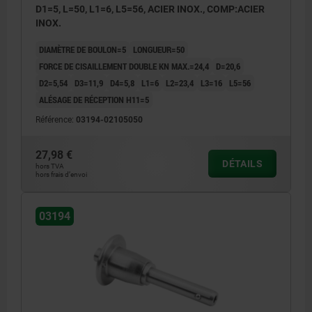
D1=5, L=50, L1=6, L5=56, ACIER INOX., COMP:ACIER
INOX.
DIAMÈTRE DE BOULON=5
LONGUEUR=50
FORCE DE CISAILLEMENT DOUBLE KN MAX.=24,4
D=20,6
D2=5,54
D3=11,9
D4=5,8
L1=6
L2=23,4
L3=16
L5=56
ALÉSAGE DE RÉCEPTION H11=5
Référence:
03194-02105050
27,98 €
DÉTAILS
hors TVA
hors frais d’envoi
03194