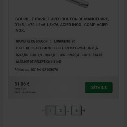
GOUPILLE D'ARRÊT AVEC BOUTON DE MANOEUVRE,
D1=5, L=70, L1=6, L5=76, ACIER INOX., COMP:ACIER
INOX.
DIAMÈTRE DE BOULON=5
LONGUEUR=70
FORCE DE CISAILLEMENT DOUBLE KN MAX.=24,4
D=20,6
D2=5,54
D3=11,9
D4=5,8
L1=6
L2=23,4
L3=16
L5=76
ALÉSAGE DE RÉCEPTION H11=5
Référence:
03194-02105070
31,06 €
DÉTAILS
hors TVA
hors frais d’envoi
1
2
6