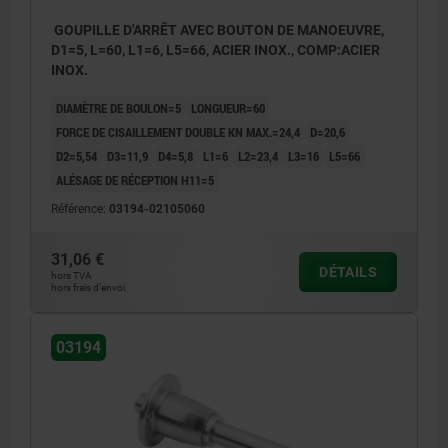
GOUPILLE D'ARRÊT AVEC BOUTON DE MANOEUVRE,
D1=5, L=60, L1=6, L5=66, ACIER INOX., COMP:ACIER
INOX.
DIAMÈTRE DE BOULON=5
LONGUEUR=60
FORCE DE CISAILLEMENT DOUBLE KN MAX.=24,4
D=20,6
D2=5,54
D3=11,9
D4=5,8
L1=6
L2=23,4
L3=16
L5=66
ALÉSAGE DE RÉCEPTION H11=5
Référence:
03194-02105060
31,06 €
DÉTAILS
hors TVA
hors frais d’envoi
03194