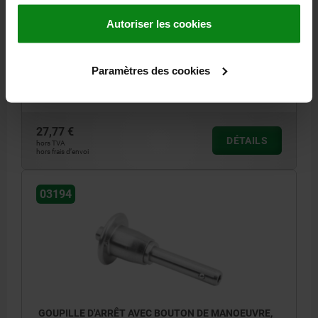
Autoriser les cookies
DIAMÈTRE DE BOULON=5
LONGUEUR=40
FORCE DE CISAILLEMENT DOUBLE KN MAX.=24,4
D=20,6
D2=5,54
D3=11,9
D4=5,8
L1=6
L2=23,4
L3=16
L5=46
Paramètres des cookies
ALÉSAGE DE RÉCEPTION H11=5
Référence:
03194-02105040
27,77 €
DÉTAILS
hors TVA
hors frais d’envoi
03194
GOUPILLE D'ARRÊT AVEC BOUTON DE MANOEUVRE,