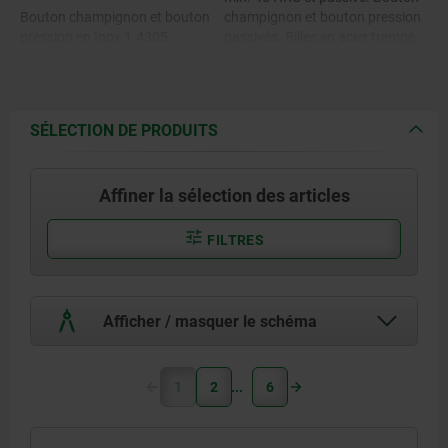
Bouton champignon et bouton
champignon et bouton pression
pression en Inox 1.4305.
passivés. Billes en acier trempé,
dureté 58 +4 HRC et passivé.
Billes en Inox 1.4125.
Ressort de pression passivé.
Ressort de pression en Inox.
SÉLECTION DE PRODUITS
Affiner la sélection des articles
FILTRES
Afficher / masquer le schéma
1
2
6