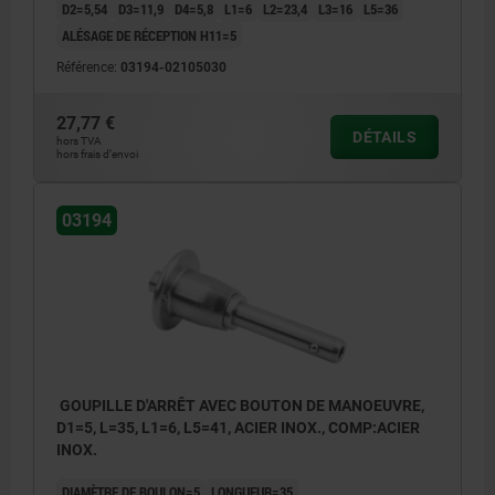
D2=5,54
D3=11,9
D4=5,8
L1=6
L2=23,4
L3=16
L5=36
ALÉSAGE DE RÉCEPTION H11=5
Référence:
03194-02105030
27,77 €
DÉTAILS
hors TVA
hors frais d’envoi
03194
GOUPILLE D'ARRÊT AVEC BOUTON DE MANOEUVRE,
D1=5, L=35, L1=6, L5=41, ACIER INOX., COMP:ACIER
INOX.
DIAMÈTRE DE BOULON=5
LONGUEUR=35