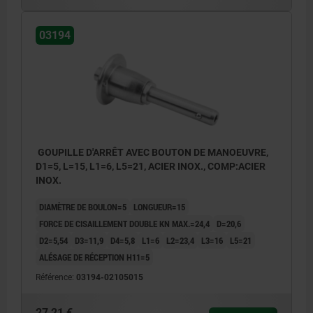
03194
GOUPILLE D'ARRÊT AVEC BOUTON DE MANOEUVRE,
D1=5, L=15, L1=6, L5=21, ACIER INOX., COMP:ACIER
INOX.
DIAMÈTRE DE BOULON=5
LONGUEUR=15
FORCE DE CISAILLEMENT DOUBLE KN MAX.=24,4
D=20,6
D2=5,54
D3=11,9
D4=5,8
L1=6
L2=23,4
L3=16
L5=21
ALÉSAGE DE RÉCEPTION H11=5
Référence:
03194-02105015
27,21 €