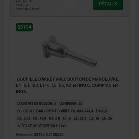
DÉTAILS
hors TVA
hors frais d’envoi
03194
GOUPILLE D'ARRÊT AVEC BOUTON DE MANOEUVRE,
D1=5, L=20, L1=6, L5=26, ACIER INOX., COMP:ACIER
INOX.
DIAMÈTRE DE BOULON=5
LONGUEUR=20
FORCE DE CISAILLEMENT DOUBLE KN MAX.=24,4
D=20,6
D2=5,54
D3=11,9
D4=5,8
L1=6
L2=23,4
L3=16
L5=26
ALÉSAGE DE RÉCEPTION H11=5
Référence:
03194-02105020