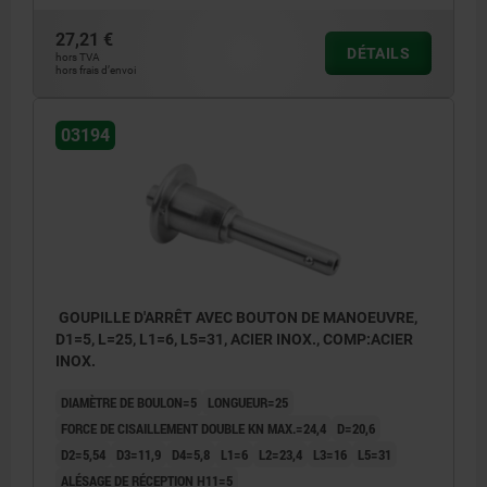
27,21 €
DÉTAILS
hors TVA
hors frais d’envoi
03194
GOUPILLE D'ARRÊT AVEC BOUTON DE MANOEUVRE,
D1=5, L=25, L1=6, L5=31, ACIER INOX., COMP:ACIER
INOX.
DIAMÈTRE DE BOULON=5
LONGUEUR=25
FORCE DE CISAILLEMENT DOUBLE KN MAX.=24,4
D=20,6
D2=5,54
D3=11,9
D4=5,8
L1=6
L2=23,4
L3=16
L5=31
ALÉSAGE DE RÉCEPTION H11=5