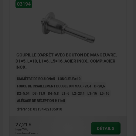
03194
GOUPILLE D'ARRÊT AVEC BOUTON DE MANOEUVRE,
D1=5, L=10, L1=6, L5=16, ACIER INOX., COMP:ACIER
INOX.
DIAMÈTRE DE BOULON=5
LONGUEUR=10
FORCE DE CISAILLEMENT DOUBLE KN MAX.=24,4
D=20,6
D2=5,54
D3=11,9
D4=5,8
L1=6
L2=23,4
L3=16
L5=16
ALÉSAGE DE RÉCEPTION H11=5
Référence:
03194-02105010
27,21 €
DÉTAILS
hors TVA
hors frais d’envoi