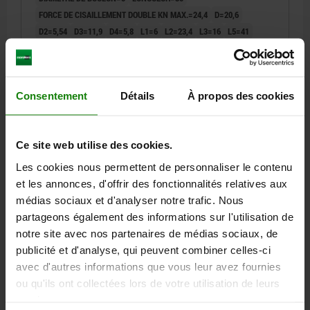
FORCE DE CISAILLEMENT DOUBLE KN MAX.=24,4
D=20,6
D2=5,54
D3=11,9
D4=5,8
L1=6
L2=23,4
L3=16
L5=41
ALÉSAGE DE RÉCEPTION H11=5
Référence:
03194-02105035
Consentement
Détails
À propos des cookies
27,77 €
DÉTAILS
hors TVA
hors frais d’envoi
Ce site web utilise des cookies.
03194
Les cookies nous permettent de personnaliser le contenu
et les annonces, d'offrir des fonctionnalités relatives aux
médias sociaux et d'analyser notre trafic. Nous
partageons également des informations sur l'utilisation de
notre site avec nos partenaires de médias sociaux, de
publicité et d'analyse, qui peuvent combiner celles-ci
avec d'autres informations que vous leur avez fournies
GOUPILLE D'ARRÊT AVEC BOUTON DE MANOEUVRE,
ou qu'ils ont collectées lors de votre utilisation de leurs
D1=5, L=40, L1=6, L5=46, ACIER INOX., COMP:ACIER
services.
INOX.