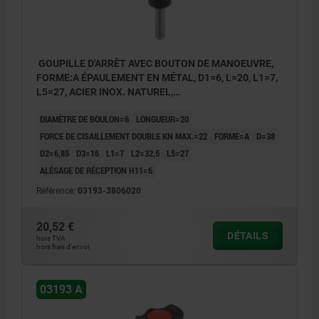
GOUPILLE D'ARRÊT AVEC BOUTON DE MANOEUVRE,
FORME:A ÉPAULEMENT EN MÉTAL, D1=6, L=20, L1=7,
L5=27, ACIER INOX. NATUREL,
COMP:THERMOPLASTIQUE NOIR,
DIAMÈTRE DE BOULON=6
LONGUEUR=20
COUVERCLE:ROUGE RAL3020
FORCE DE CISAILLEMENT DOUBLE KN MAX.=22
FORME=A
D=38
D2=6,85
D3=16
L1=7
L2=32,5
L5=27
ALÉSAGE DE RÉCEPTION H11=6
Référence:
03193-3806020
20,52 €
DÉTAILS
hors TVA
hors frais d’envoi
03193 A