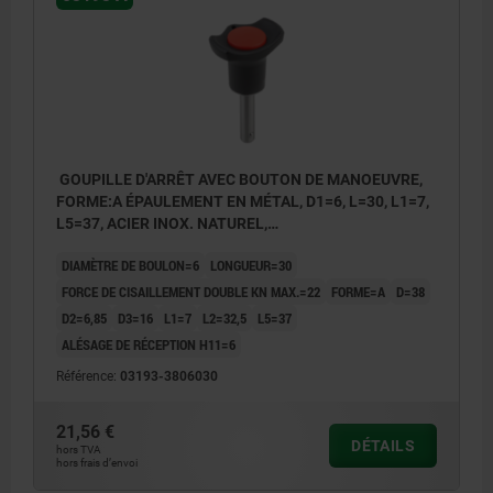
GOUPILLE D'ARRÊT AVEC BOUTON DE MANOEUVRE,
FORME:A ÉPAULEMENT EN MÉTAL, D1=6, L=30, L1=7,
L5=37, ACIER INOX. NATUREL,
COMP:THERMOPLASTIQUE NOIR,
DIAMÈTRE DE BOULON=6
LONGUEUR=30
COUVERCLE:ROUGE RAL3020
FORCE DE CISAILLEMENT DOUBLE KN MAX.=22
FORME=A
D=38
D2=6,85
D3=16
L1=7
L2=32,5
L5=37
ALÉSAGE DE RÉCEPTION H11=6
Référence:
03193-3806030
21,56 €
DÉTAILS
hors TVA
hors frais d’envoi