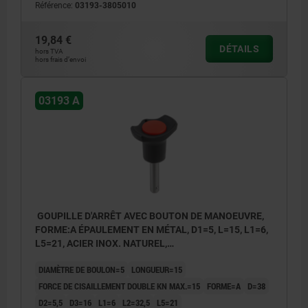
Référence:
03193-3805010
19,84 €
1) Épaulement en métal
DÉTAILS
hors TVA
hors frais d’envoi
03193 A
GOUPILLE D'ARRÊT AVEC BOUTON DE MANOEUVRE,
FORME:A ÉPAULEMENT EN MÉTAL, D1=5, L=15, L1=6,
L5=21, ACIER INOX. NATUREL,
COMP:THERMOPLASTIQUE NOIR,
DIAMÈTRE DE BOULON=5
LONGUEUR=15
COUVERCLE:ROUGE RAL3020
FORCE DE CISAILLEMENT DOUBLE KN MAX.=15
FORME=A
D=38
D2=5,5
D3=16
L1=6
L2=32,5
L5=21