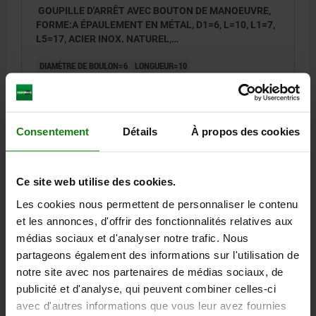
GOUPILLE D'ARRÊT AVEC BOUTON DE MANOEUVRE,
FORME:A ÉPAULEMENT EN MÉTAL, D1=6, L=10, L1=7,
L5=17, ACIER INOX. NATUREL,
COMP:THERMOPLASTIQUE NOIR,
DIAMÈTRE DE BOULON=6
LONGUEUR=10
COUVERCLE:ROUGE RAL3020
FORCE DE CISAILLEMENT DOUBLE KN MAX.=22
FORME=A
D=38
D2=6,85
D3=16
L1=7
L2=32,5
L5=17
ALÉSAGE DE RÉCEPTION H11=6
Consentement
Détails
À propos des cookies
Référence:
03193-3806010
19,84 €
Ce site web utilise des cookies.
DÉTAILS
hors TVA
hors frais d’envoi
Les cookies nous permettent de personnaliser le contenu
et les annonces, d'offrir des fonctionnalités relatives aux
03193 A
médias sociaux et d'analyser notre trafic. Nous
partageons également des informations sur l'utilisation de
notre site avec nos partenaires de médias sociaux, de
publicité et d'analyse, qui peuvent combiner celles-ci
avec d'autres informations que vous leur avez fournies