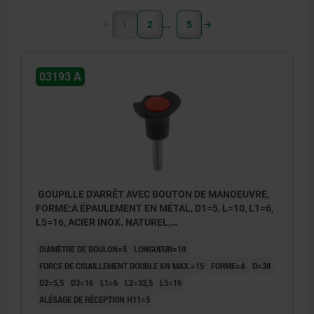
1
2
5
03193 A
GOUPILLE D'ARRÊT AVEC BOUTON DE MANOEUVRE,
FORME:A ÉPAULEMENT EN MÉTAL, D1=5, L=10, L1=6,
L5=16, ACIER INOX. NATUREL,
COMP:THERMOPLASTIQUE NOIR,
DIAMÈTRE DE BOULON=5
LONGUEUR=10
COUVERCLE:ROUGE RAL3020
FORCE DE CISAILLEMENT DOUBLE KN MAX.=15
FORME=A
D=38
D2=5,5
D3=16
L1=6
L2=32,5
L5=16
ALÉSAGE DE RÉCEPTION H11=5