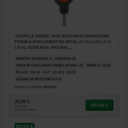
GOUPILLE D'ARRÊT AVEC BOUTON DE MANOEUVRE,
FORME:A ÉPAULEMENT EN MÉTAL, D1=6, L=25, L1=7,
L5=32, ACIER INOX. NATUREL,
COMP:THERMOPLASTIQUE NOIR,
DIAMÈTRE DE BOULON=6
LONGUEUR=25
COUVERCLE:ROUGE RAL3020
FORCE DE CISAILLEMENT DOUBLE KN MAX.=22
FORME=A
D=38
D2=6,85
D3=16
L1=7
L2=32,5
L5=32
ALÉSAGE DE RÉCEPTION H11=6
Référence:
03193-3806025
20,00 €
DÉTAILS
hors TVA
hors frais d’envoi
03193 A