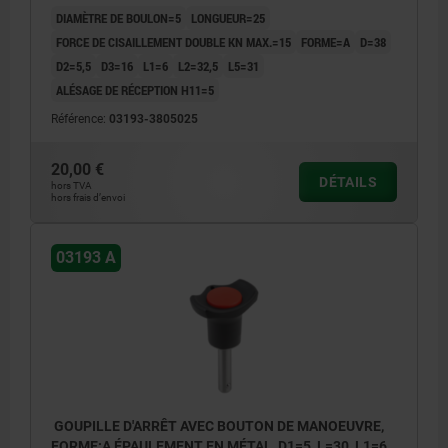
COMP:THERMOPLASTIQUE NOIR,
DIAMÈTRE DE BOULON=5
LONGUEUR=25
COUVERCLE:ROUGE RAL3020
FORCE DE CISAILLEMENT DOUBLE KN MAX.=15
FORME=A
D=38
D2=5,5
D3=16
L1=6
L2=32,5
L5=31
ALÉSAGE DE RÉCEPTION H11=5
Référence:
03193-3805025
20,00 €
DÉTAILS
hors TVA
hors frais d’envoi
03193 A
GOUPILLE D'ARRÊT AVEC BOUTON DE MANOEUVRE,
FORME:A ÉPAULEMENT EN MÉTAL, D1=5, L=30, L1=6,