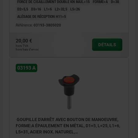
FORCE DE CISAILLEMENT DOUBLE KN MAX.=15
FORME=A
D=38
D2=5,5
D3=16
L1=6
L2=32,5
L5=26
ALÉSAGE DE RÉCEPTION H11=5
Référence:
03193-3805020
20,00 €
DÉTAILS
hors TVA
hors frais d’envoi
03193 A
GOUPILLE D'ARRÊT AVEC BOUTON DE MANOEUVRE,
FORME:A ÉPAULEMENT EN MÉTAL, D1=5, L=25, L1=6,
L5=31, ACIER INOX. NATUREL,