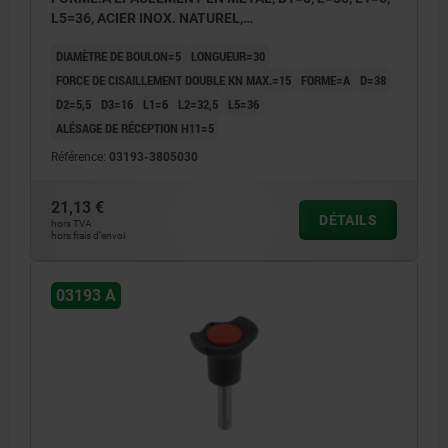
L5=36, ACIER INOX. NATUREL,
COMP:THERMOPLASTIQUE NOIR,
DIAMÈTRE DE BOULON=5
LONGUEUR=30
COUVERCLE:ROUGE RAL3020
FORCE DE CISAILLEMENT DOUBLE KN MAX.=15
FORME=A
D=38
D2=5,5
D3=16
L1=6
L2=32,5
L5=36
ALÉSAGE DE RÉCEPTION H11=5
Référence:
03193-3805030
21,13 €
DÉTAILS
hors TVA
hors frais d’envoi
03193 A