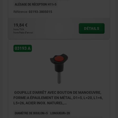
ALÉSAGE DE RÉCEPTION H11=5
Référence:
03193-3805015
19,84 €
DÉTAILS
hors TVA
hors frais d’envoi
03193 A
GOUPILLE D'ARRÊT AVEC BOUTON DE MANOEUVRE,
FORME:A ÉPAULEMENT EN MÉTAL, D1=5, L=20, L1=6,
L5=26, ACIER INOX. NATUREL,
COMP:THERMOPLASTIQUE NOIR,
DIAMÈTRE DE BOULON=5
LONGUEUR=20
COUVERCLE:ROUGE RAL3020