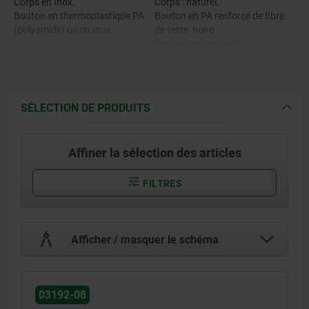
Corps en Inox.
Corps : naturel.
Bouton en thermoplastique PA
Bouton en PA renforcé de fibre
(polyamide) ou en Inox.
de verre, noire.
Bouton en Inox, poli.
SÉLECTION DE PRODUITS
Affiner la sélection des articles
FILTRES
Afficher / masquer le schéma
03192-08