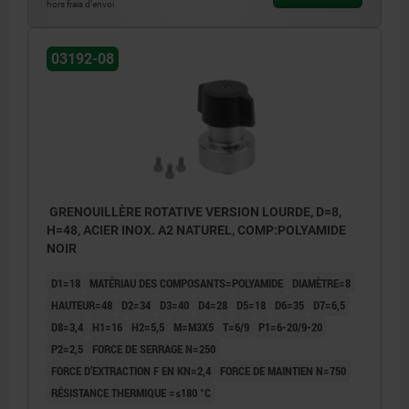
hors frais d’envoi
2) Option de montage 2
3) Plaque
03192-08
GRENOUILLÈRE ROTATIVE VERSION LOURDE, D=8,
H=48, ACIER INOX. A2 NATUREL, COMP:POLYAMIDE
NOIR
D1=18
MATÉRIAU DES COMPOSANTS=POLYAMIDE
DIAMÈTRE=8
HAUTEUR=48
D2=34
D3=40
D4=28
D5=18
D6=35
D7=6,5
D8=3,4
H1=16
H2=5,5
M=M3X5
T=6/9
P1=6-20/9-20
P2=2,5
FORCE DE SERRAGE N=250
FORCE D’EXTRACTION F EN KN=2,4
FORCE DE MAINTIEN N=750
RÉSISTANCE THERMIQUE =≤180 °C