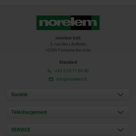
norelem SAS
5, rue des Libellules
10280 Fontaine-les-Grès
Standard
+33 3 25 71 89 30
info@norelem.fr
Société
À propos de nous
Téléchargement
Actualités
Documents
SERVICE
Contact