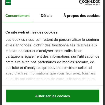
P1=6-20/9-20
P2=2,5
FORCE DE SERRAGE N=150
FORCE D’EXTRACTION F EN KN=1,8
FORCE DE MAINTIEN N=450
Consentement
Détails
À propos des cookies
RÉSISTANCE THERMIQUE =≤130 °C
Référence:
03192-08-114
Ce site web utilise des cookies.
92,95 €
DÉTAILS
hors TVA
Les cookies nous permettent de personnaliser le contenu
hors frais d’envoi
et les annonces, d'offrir des fonctionnalités relatives aux
médias sociaux et d'analyser notre trafic. Nous
03192-08
partageons également des informations sur l'utilisation de
notre site avec nos partenaires de médias sociaux, de
publicité et d'analyse, qui peuvent combiner celles-ci
avec d'autres informations que vous leur avez fournies
ou qu'ils ont collectées lors de votre utilisation de leurs
services.
GRENOUILLÈRE ROTATIVE VERSION LOURDE, D=8,
Autoriser les cookies
H=48, ACIER INOX. A2 NATUREL, COMP:ACIER INOX.
A2 NATUREL