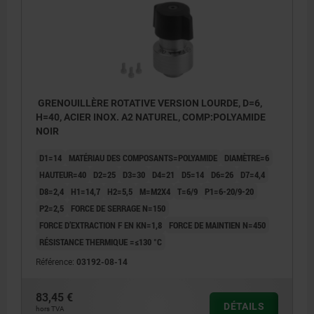
GRENOUILLÈRE ROTATIVE VERSION LOURDE, D=6,
H=40, ACIER INOX. A2 NATUREL, COMP:POLYAMIDE
NOIR
D1=14
MATÉRIAU DES COMPOSANTS=POLYAMIDE
DIAMÈTRE=6
HAUTEUR=40
D2=25
D3=30
D4=21
D5=14
D6=26
D7=4,4
D8=2,4
H1=14,7
H2=5,5
M=M2X4
T=6/9
P1=6-20/9-20
P2=2,5
FORCE DE SERRAGE N=150
FORCE D’EXTRACTION F EN KN=1,8
FORCE DE MAINTIEN N=450
RÉSISTANCE THERMIQUE =≤130 °C
Référence:
03192-08-14
83,45 €
DÉTAILS
1) Option de montage 1
hors TVA