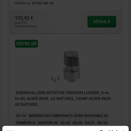
Référence:
03192-08-18
102,42 €
DÉTAILS
hors TVA
hors frais d’envoi
03192-08
GRENOUILLÈRE ROTATIVE VERSION LOURDE, D=6,
H=40, ACIER INOX. A2 NATUREL, COMP:ACIER INOX.
A2 NATUREL
D1=14
MATÉRIAU DES COMPOSANTS=ACIER INOXYDABLE A2
DIAMÈTRE=6
HAUTEUR=40
D2=25
D3=30
D4=21
D5=14
D6=26
D7=4,4
D8=2,4
H1=14,7
H2=5,5
M=M2X4
T=6/9