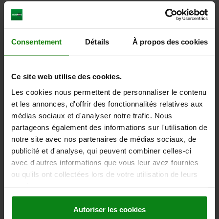
TÉLÉCHARGEMENTS
Consentement
Détails
À propos des cookies
D'autres clients ont
également acheté
Ce site web utilise des cookies.
Les cookies nous permettent de personnaliser le contenu
et les annonces, d'offrir des fonctionnalités relatives aux
05601-05
médias sociaux et d'analyser notre trafic. Nous
partageons également des informations sur l'utilisation de
notre site avec nos partenaires de médias sociaux, de
publicité et d'analyse, qui peuvent combiner celles-ci
avec d'autres informations que vous leur avez fournies
ou qu'ils ont collectées lors de votre utilisation de leurs
services.
Adaptateur en acier, en inox ou en zinc pour tiges
Autoriser les cookies