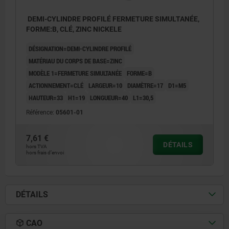
DEMI-CYLINDRE PROFILÉ FERMETURE SIMULTANÉE,
FORME:B, CLÉ, ZINC NICKELE
DÉSIGNATION=DEMI-CYLINDRE PROFILÉ
MATÉRIAU DU CORPS DE BASE=ZINC
MODÈLE 1=FERMETURE SIMULTANÉE
FORME=B
ACTIONNEMENT=CLÉ
LARGEUR=10
DIAMÈTRE=17
D1=M5
HAUTEUR=33
H1=19
LONGUEUR=40
L1=30,5
Référence:
05601-01
7,61 €
DÉTAILS
hors TVA
hors frais d’envoi
DÉTAILS
CAO