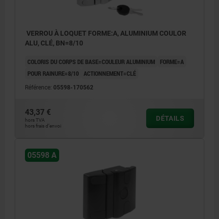
b) Carré 8 mm
c) Double empreinte 5 mm
VERROU À LOQUET FORME:A, ALUMINIUM COULOR
ALU, CLÉ, BN=8/10
COLORIS DU CORPS DE BASE=COULEUR ALUMINIUM
FORME=A
POUR RAINURE=8/10
ACTIONNEMENT=CLÉ
Référence:
05598-170562
43,37 €
DÉTAILS
hors TVA
hors frais d’envoi
05598 A