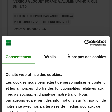
VERROU À LOQUET FORME:A, ALUMINIUM NOIR, CLÉ,
BN=8/10
COLORIS DU CORPS DE BASE=NOIR
FORME=A
POUR RAINURE=8/10
ACTIONNEMENT=CLÉ
Référence:
05598-170561
41,48 €
DÉTAILS
hors TVA
hors frais d’envoi
Consentement
Détails
À propos des cookies
05598 A
Ce site web utilise des cookies.
Les cookies nous permettent de personnaliser le contenu
et les annonces, d'offrir des fonctionnalités relatives aux
médias sociaux et d'analyser notre trafic. Nous
partageons également des informations sur l'utilisation de
VERROU À LOQUET FORME:A, ALUMINIUM NOIR,
notre site avec nos partenaires de médias sociaux, de
CARRÉ 8 MM, BN=8/10