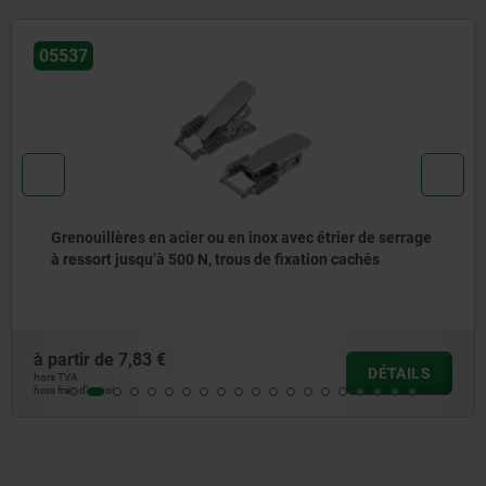
05530-05
 en inox avec étrier de serrage
Grenouillères en inox a
trous de fixation cachés
trous de fixation caché
à partir de
6,08 €
DÉTAILS
hors TVA
hors frais d’envoi