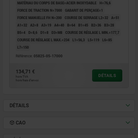
MATÉRIAU DU CORPS DE BASE=ACIER INOXYDABLE
H=76,6
FORCE DE TRACTION N=7000
GABARIT DE PERÇAGE=1
FORCE MANUELLE FH N=200
COURSE DE SERRAGE L2=32
A=51
A1=32
A2=8
A3=19
A4=40
B=64
B1=45
B2=36
B3=28
B5=4
D=8,6
D1=8
D3=M8
COURSE DE RÉGLAGE L MIN.=177,7
COURSE DE RÉGLAGE L MAX.=234
L1=56,3
L5=119
L6=85
L7=150
Référence:
05825-05-17000
134,71 €
DÉTAILS
hors TVA
hors frais d’envoi
DÉTAILS
CAO