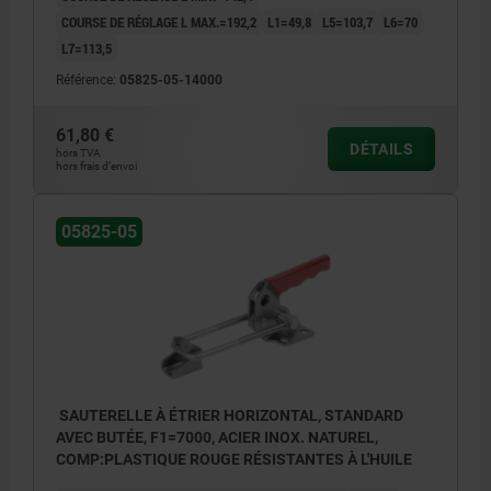
COURSE DE RÉGLAGE L MAX.=192,2
L1=49,8
L5=103,7
L6=70
L7=113,5
Référence:
05825-05-14000
61,80 €
DÉTAILS
hors TVA
hors frais d’envoi
05825-05
SAUTERELLE À ÉTRIER HORIZONTAL, STANDARD
AVEC BUTÉE, F1=7000, ACIER INOX. NATUREL,
COMP:PLASTIQUE ROUGE RÉSISTANTES À L'HUILE