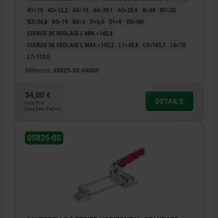
A1=19
A2=12,2
A3=14
A4=39,1
A5=20,6
B=48
B1=32
B2=24,8
B3=19
B5=3
D=6,5
D1=6
D3=M6
COURSE DE RÉGLAGE L MIN.=142,4
COURSE DE RÉGLAGE L MAX.=192,2
L1=49,8
L5=103,7
L6=70
L7=113,5
Référence:
05825-05-04000
34,00 €
DÉTAILS
hors TVA
hors frais d’envoi
05825-05