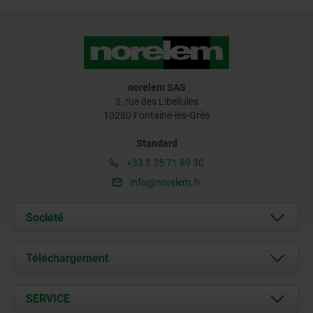
norelem SAS
5, rue des Libellules
10280 Fontaine-les-Grès
Standard
+33 3 25 71 89 30
info@norelem.fr
Société
À propos de nous
Téléchargement
Actualités
Documents
SERVICE
Contact