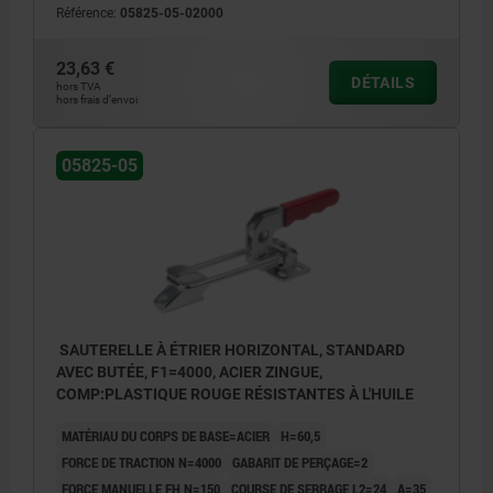
Référence:
05825-05-02000
23,63 €
DÉTAILS
hors TVA
hors frais d’envoi
05825-05
SAUTERELLE À ÉTRIER HORIZONTAL, STANDARD
AVEC BUTÉE, F1=4000, ACIER ZINGUE,
COMP:PLASTIQUE ROUGE RÉSISTANTES À L'HUILE
MATÉRIAU DU CORPS DE BASE=ACIER
H=60,5
FORCE DE TRACTION N=4000
GABARIT DE PERÇAGE=2
FORCE MANUELLE FH N=150
COURSE DE SERRAGE L2=24
A=35