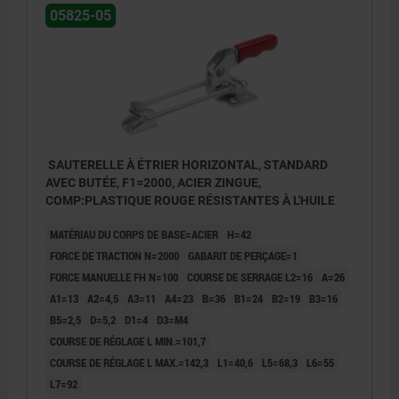
05825-05
SAUTERELLE À ÉTRIER HORIZONTAL, STANDARD
AVEC BUTÉE, F1=2000, ACIER ZINGUE,
COMP:PLASTIQUE ROUGE RÉSISTANTES À L'HUILE
MATÉRIAU DU CORPS DE BASE=ACIER
H=42
FORCE DE TRACTION N=2000
GABARIT DE PERÇAGE=1
FORCE MANUELLE FH N=100
COURSE DE SERRAGE L2=16
A=26
A1=13
A2=4,5
A3=11
A4=23
B=36
B1=24
B2=19
B3=16
B5=2,5
D=5,2
D1=4
D3=M4
COURSE DE RÉGLAGE L MIN.=101,7
COURSE DE RÉGLAGE L MAX.=142,3
L1=40,6
L5=68,3
L6=55
L7=92