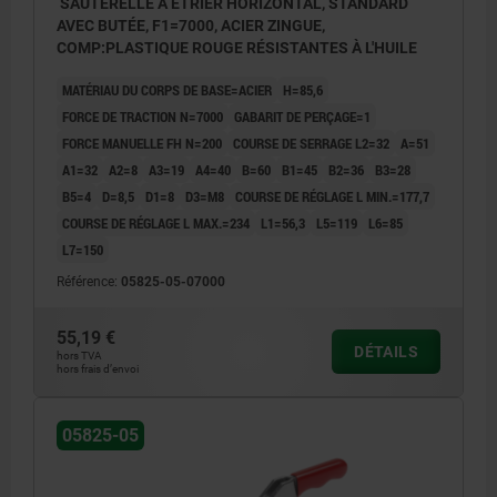
SAUTERELLE À ÉTRIER HORIZONTAL, STANDARD
AVEC BUTÉE, F1=7000, ACIER ZINGUE,
COMP:PLASTIQUE ROUGE RÉSISTANTES À L'HUILE
MATÉRIAU DU CORPS DE BASE=ACIER
H=85,6
FORCE DE TRACTION N=7000
GABARIT DE PERÇAGE=1
FORCE MANUELLE FH N=200
COURSE DE SERRAGE L2=32
A=51
A1=32
A2=8
A3=19
A4=40
B=60
B1=45
B2=36
B3=28
B5=4
D=8,5
D1=8
D3=M8
COURSE DE RÉGLAGE L MIN.=177,7
COURSE DE RÉGLAGE L MAX.=234
L1=56,3
L5=119
L6=85
L7=150
Référence:
05825-05-07000
55,19 €
DÉTAILS
hors TVA
hors frais d’envoi
05825-05