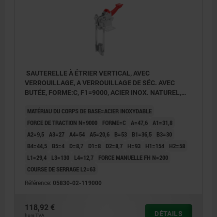
SAUTERELLE À ÉTRIER VERTICAL, AVEC
VERROUILLAGE, A VERROUILLAGE DE SÉC. AVEC
BUTÉE, FORME:C, F1=9000, ACIER INOX. NATUREL,
COMP:PLASTIQUE ROUGE RÉSISTANTES À L'HUILE
MATÉRIAU DU CORPS DE BASE=ACIER INOXYDABLE
FORCE DE TRACTION N=9000
FORME=C
A=47,6
A1=31,8
A2=9,5
A3=27
A4=54
A5=20,6
B=53
B1=36,5
B3=30
B4=44,5
B5=4
D=8,7
D1=8
D2=8,7
H=93
H1=154
H2=58
L1=29,4
L3=130
L4=12,7
FORCE MANUELLE FH N=200
COURSE DE SERRAGE L2=63
Référence:
05830-02-119000
118,92 €
DÉTAILS
hors TVA