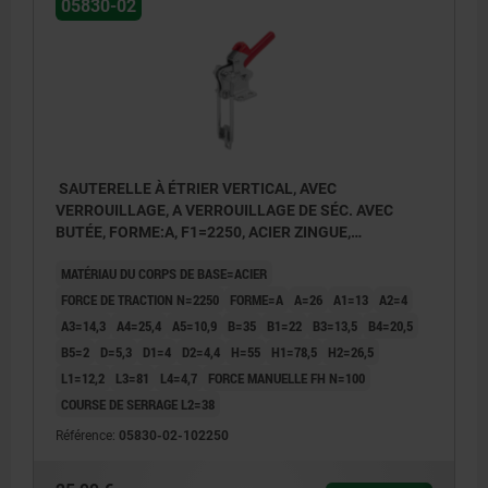
05830-02
SAUTERELLE À ÉTRIER VERTICAL, AVEC
VERROUILLAGE, A VERROUILLAGE DE SÉC. AVEC
BUTÉE, FORME:A, F1=2250, ACIER ZINGUE,
COMP:PLASTIQUE ROUGE RÉSISTANTES À L'HUILE
MATÉRIAU DU CORPS DE BASE=ACIER
FORCE DE TRACTION N=2250
FORME=A
A=26
A1=13
A2=4
A3=14,3
A4=25,4
A5=10,9
B=35
B1=22
B3=13,5
B4=20,5
B5=2
D=5,3
D1=4
D2=4,4
H=55
H1=78,5
H2=26,5
L1=12,2
L3=81
L4=4,7
FORCE MANUELLE FH N=100
COURSE DE SERRAGE L2=38
Référence:
05830-02-102250