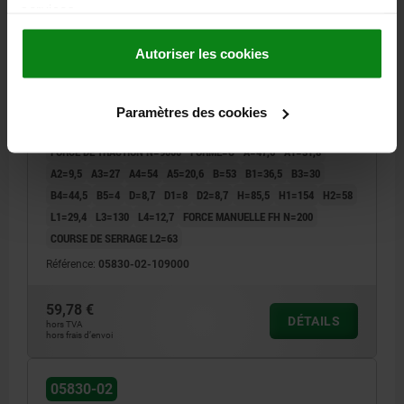
services.
Autoriser les cookies
SAUTERELLE À ÉTRIER VERTICAL, AVEC
VERROUILLAGE, A VERROUILLAGE DE SÉC. AVEC
BUTÉE, FORME:C, F1=9000, ACIER ZINGUE,
Paramètres des cookies
COMP:PLASTIQUE ROUGE RÉSISTANTES À L'HUILE
MATÉRIAU DU CORPS DE BASE=ACIER
FORCE DE TRACTION N=9000
FORME=C
A=47,6
A1=31,8
A2=9,5
A3=27
A4=54
A5=20,6
B=53
B1=36,5
B3=30
B4=44,5
B5=4
D=8,7
D1=8
D2=8,7
H=85,5
H1=154
H2=58
L1=29,4
L3=130
L4=12,7
FORCE MANUELLE FH N=200
COURSE DE SERRAGE L2=63
Référence:
05830-02-109000
59,78 €
DÉTAILS
hors TVA
hors frais d’envoi
05830-02