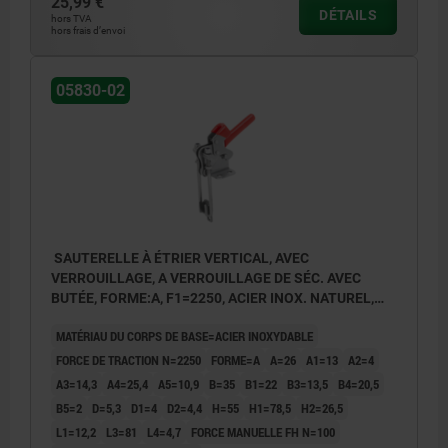
25,99 €
DÉTAILS
hors TVA
hors frais d’envoi
05830-02
SAUTERELLE À ÉTRIER VERTICAL, AVEC
VERROUILLAGE, A VERROUILLAGE DE SÉC. AVEC
BUTÉE, FORME:A, F1=2250, ACIER INOX. NATUREL,
COMP:PLASTIQUE ROUGE RÉSISTANTES À L'HUILE
MATÉRIAU DU CORPS DE BASE=ACIER INOXYDABLE
FORCE DE TRACTION N=2250
FORME=A
A=26
A1=13
A2=4
A3=14,3
A4=25,4
A5=10,9
B=35
B1=22
B3=13,5
B4=20,5
B5=2
D=5,3
D1=4
D2=4,4
H=55
H1=78,5
H2=26,5
L1=12,2
L3=81
L4=4,7
FORCE MANUELLE FH N=100