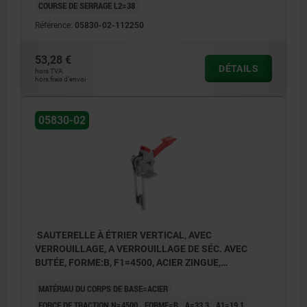
COURSE DE SERRAGE L2=38
Référence:
05830-02-112250
53,28 €
DÉTAILS
hors TVA
hors frais d’envoi
05830-02
SAUTERELLE À ÉTRIER VERTICAL, AVEC
VERROUILLAGE, A VERROUILLAGE DE SÉC. AVEC
BUTÉE, FORME:B, F1=4500, ACIER ZINGUE,
COMP:PLASTIQUE ROUGE RÉSISTANTES À L'HUILE
MATÉRIAU DU CORPS DE BASE=ACIER
FORCE DE TRACTION N=4500
FORME=B
A=33,3
A1=19,1