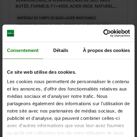
VERROUILLAGE, A VERROUILLAGE DE SÉC. AVEC
BUTÉE, FORME:B, F1=4500, ACIER INOX. NATUREL,
COMP:PLASTIQUE ROUGE RÉSISTANTES À L'HUILE
MATÉRIAU DU CORPS DE BASE=ACIER INOXYDABLE
FORCE DE TRACTION N=4500
FORME=B
A=33,3
A1=19,1
A2=7,1
A3=20,6
A4=38,1
A5=16
B=40
B1=25,4
B3=17
B4=28
B5=3
D=7,1
D1=6
D2=5,6
H=68,9
H1=111
H2=40,5
L1=20,3
L3=121,5
L4=8,7
FORCE MANUELLE FH N=150
Consentement
Détails
À propos des cookies
COURSE DE SERRAGE L2=50
Référence:
05830-02-114500
Ce site web utilise des cookies.
75,96 €
Les cookies nous permettent de personnaliser le contenu
DÉTAILS
hors TVA
hors frais d’envoi
et les annonces, d'offrir des fonctionnalités relatives aux
médias sociaux et d'analyser notre trafic. Nous
partageons également des informations sur l'utilisation de
05830-02
notre site avec nos partenaires de médias sociaux, de
publicité et d'analyse, qui peuvent combiner celles-ci
avec d'autres informations que vous leur avez fournies
ou qu'ils ont collectées lors de votre utilisation de leurs