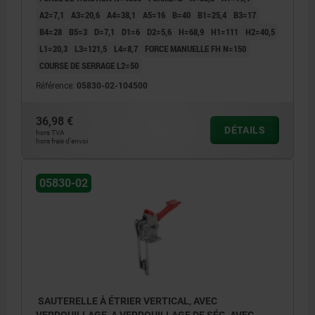
A2=7,1
A3=20,6
A4=38,1
A5=16
B=40
B1=25,4
B3=17
B4=28
B5=3
D=7,1
D1=6
D2=5,6
H=68,9
H1=111
H2=40,5
L1=20,3
L3=121,5
L4=8,7
FORCE MANUELLE FH N=150
COURSE DE SERRAGE L2=50
Référence:
05830-02-104500
36,98 €
DÉTAILS
hors TVA
hors frais d’envoi
05830-02
SAUTERELLE À ÉTRIER VERTICAL, AVEC