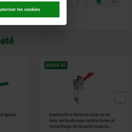
13
4
11,66 €
utoriser les cookies
heté
05830-02
tal grand
Sauterelle à étrier en acier ou en
inox, verticale avec contre-butée et
verrouillage de sécurité jusqu’à