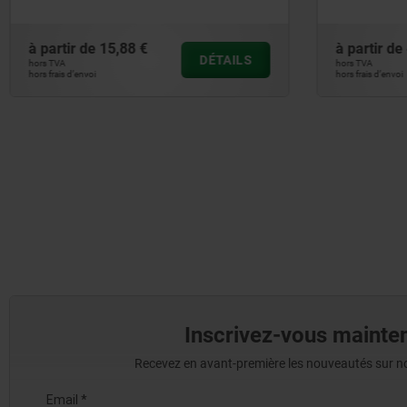
pression 
à partir de
15,88 €
à partir de
DÉTAILS
hors TVA
hors TVA
hors frais d’envoi
hors frais d’envoi
Inscrivez-vous mainten
Recevez en avant-première les nouveautés sur nos 