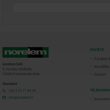
SOCIÉTÉ
À propos 
norelem SAS
Actualités
5, rue des Libellules
10280 Fontaine-les-Grès
Contact
Standard
TÉLÉCHARG
+33 3 25 71 89 30
info@norelem.fr
Document