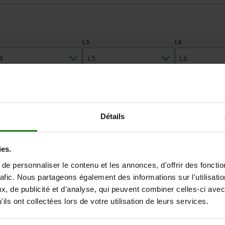
4
L5
L6
9
7
55
AGRANDIR LE TABLEAU
10
10
82
Détails
Expédié immédiate
ieurs fois par jour à intervalles réguliers.
Expédition sous 1
ies.
e personnaliser le contenu et les annonces, d'offrir des fonctio
L6
B1
H
H1
A min.
A max.
D1
rafic. Nous partageons également des informations sur l'utilisati
, de publicité et d'analyse, qui peuvent combiner celles-ci avec
ils ont collectées lors de votre utilisation de leurs services.
55
42
23
16
17
19
6,5