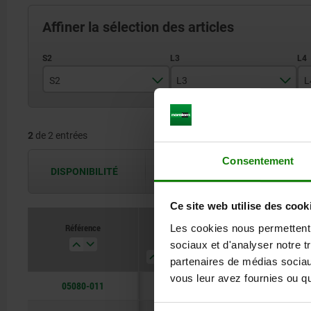
Affiner la sélection des articles
S2
L3
L
10
39
2
de 2 entrées
14
50
Consentement
DISPONIBILITÉ
Les disponibilités sont actualisées plus
Ce site web utilise des cook
Référence
Les cookies nous permettent d
S2
L3
L4
L5
sociaux et d'analyser notre t
partenaires de médias sociaux
vous leur avez fournies ou qu'
05080-011
10
39
10
7