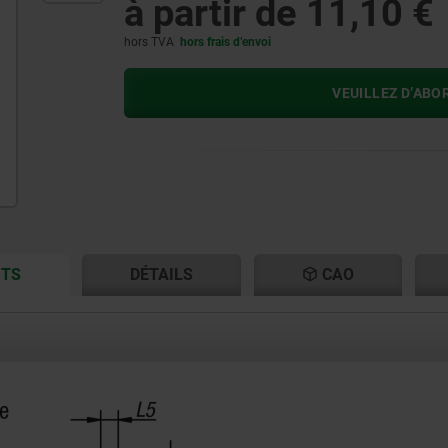
à partir de
11,10 €
hors TVA
hors frais d’envoi
VEUILLEZ D’ABO
CURRENT
CURRENT
ITS
DÉTAILS
CAO
TAB:
TAB: