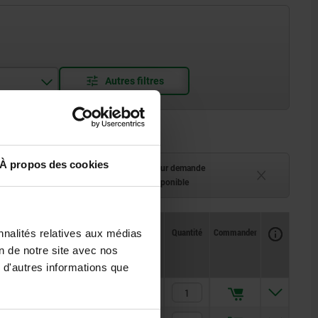
À propos des cookies
ment (en stock)
Délai de livraison sur demande
 à 2 semaines
Actuellement indisponible
Disponibilité
CAO
Quantité
Commander
nnalités relatives aux médias
D2
S1
Prix
on de notre site avec nos
 d'autres informations que
9
3
11,10 €