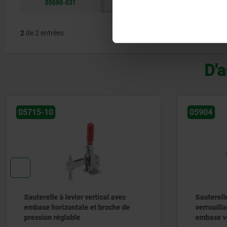
05080-031
14
50
9
10
2
de 2 entrées
D'a
05715-10
05904
Sauterelle à levier vertical avec
Sauterelle
embase horizontale et broche de
verrouill
pression réglable
embase ve