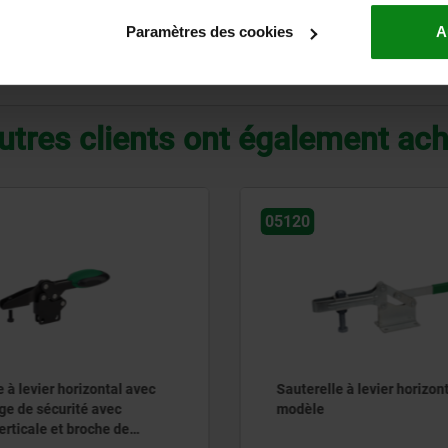
82
59
40
30
30
32
8,5
Paramètres des cookies
A
AGRANDIR LE TABLEAU
utres clients ont également ac
05120
 à levier horizontal avec
Sauterelle à levier horizon
age de sécurité avec
modèle
rticale et broche de