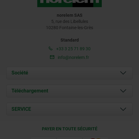
norelem SAS
5, rue des Libellules
10280 Fontaine-les-Grès
Standard
+33 3 25 71 89 30
info@norelem.fr
Société
À propos de nous
Téléchargement
Actualités
Documents
SERVICE
Contact
Conditions de livraison
PAYER EN TOUTE SÉCURITÉ
Certification