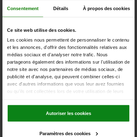
FORCE DE MAINTIEN F2 N=5400
FORCE DE SERRAGE F3 N=1100
Consentement
Détails
À propos des cookies
FORCE DE SERRAGE F4 N=3000
A1=59
A2=9
A4=2
B=16
B1=8
B3=8
C=63,8
C1=23
C2=10
C3=20
D=8,7
E=40
H=109
L1=111
BROCHE DE PRESSION=M10X80
Ce site web utilise des cookies.
Référence:
05790-01-05400
Les cookies nous permettent de personnaliser le contenu
et les annonces, d'offrir des fonctionnalités relatives aux
34,64 €
DÉTAILS
hors TVA
médias sociaux et d'analyser notre trafic. Nous
hors frais d’envoi
partageons également des informations sur l'utilisation de
notre site avec nos partenaires de médias sociaux, de
publicité et d'analyse, qui peuvent combiner celles-ci
DÉTAILS
avec d'autres informations que vous leur avez fournies
ou qu'ils ont collectées lors de votre utilisation de leurs
CAO
services.
Autoriser les cookies
TÉLÉCHARGEMENTS
D'autres clients ont
Paramètres des cookies