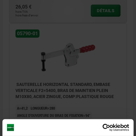
26,05 €
DÉTAILS
hors TVA
hors frais d’envoi
05790-01
SAUTERELLE HORIZONTAL STANDARD, EMBASE
VERTICALE F2=5400, BRAS DE MAINTIEN PLEIN
M10X80, ACIER ZINGUE, COMP:PLASTIQUE ROUGE
A=41,2
LONGUEUR=280
ANGLE D’OUVERTURE DU BRAS DE FIXATION=94°
ANGLE D’OUVERTURE DE LA POIGNÉE=76°
FORCE MANUELLE FH N=250
FORCE DE MAINTIEN F1 N=2400