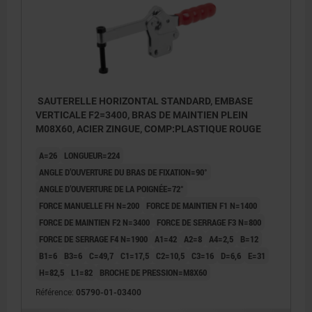
SAUTERELLE HORIZONTAL STANDARD, EMBASE
VERTICALE F2=3400, BRAS DE MAINTIEN PLEIN
M08X60, ACIER ZINGUE, COMP:PLASTIQUE ROUGE
A=26
LONGUEUR=224
ANGLE D’OUVERTURE DU BRAS DE FIXATION=90°
ANGLE D’OUVERTURE DE LA POIGNÉE=72°
FORCE MANUELLE FH N=200
FORCE DE MAINTIEN F1 N=1400
FORCE DE MAINTIEN F2 N=3400
FORCE DE SERRAGE F3 N=800
FORCE DE SERRAGE F4 N=1900
A1=42
A2=8
A4=2,5
B=12
B1=6
B3=6
C=49,7
C1=17,5
C2=10,5
C3=16
D=6,6
E=31
H=82,5
L1=82
BROCHE DE PRESSION=M8X60
Référence:
05790-01-03400