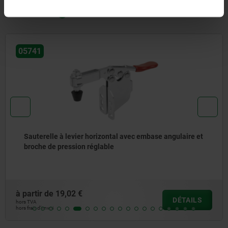
également acheté
05741
Sauterelle à levier horizontal avec embase angulaire et
broche de pression réglable
à partir de
19,02 €
DÉTAILS
hors TVA
hors frais d’envoi