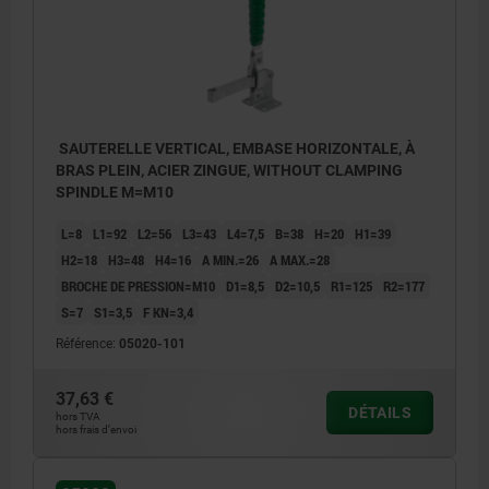
SAUTERELLE VERTICAL, EMBASE HORIZONTALE, À
BRAS PLEIN, ACIER ZINGUE, WITHOUT CLAMPING
SPINDLE M=M10
L=8
L1=92
L2=56
L3=43
L4=7,5
B=38
H=20
H1=39
H2=18
H3=48
H4=16
A MIN.=26
A MAX.=28
BROCHE DE PRESSION=M10
D1=8,5
D2=10,5
R1=125
R2=177
S=7
S1=3,5
F KN=3,4
Référence:
05020-101
37,63 €
DÉTAILS
hors TVA
hors frais d’envoi