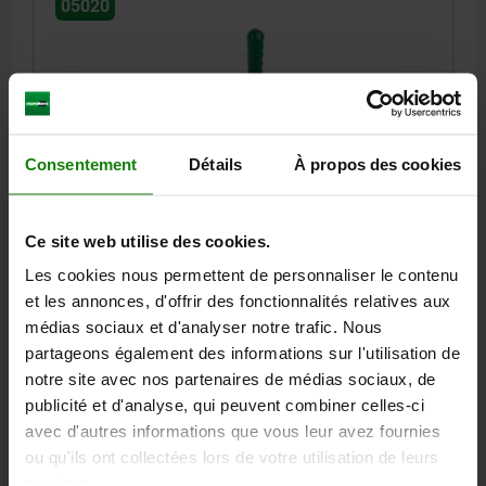
05020
Consentement
Détails
À propos des cookies
SAUTERELLE VERTICAL, EMBASE HORIZONTALE, À
BRAS PLEIN, ACIER ZINGUE, WITHOUT CLAMPING
SPINDLE M=M12
Ce site web utilise des cookies.
L=10
L1=122
L2=68
L3=50
L4=9
B=45
H=25
H1=45
Les cookies nous permettent de personnaliser le contenu
H2=22
H3=56
H4=19
A MIN.=32
A MAX.=32
et les annonces, d'offrir des fonctionnalités relatives aux
BROCHE DE PRESSION=M12
D1=8,5
D2=12,5
R1=159
R2=215
médias sociaux et d'analyser notre trafic. Nous
S=8
S1=4
F KN=4,5
partageons également des informations sur l'utilisation de
notre site avec nos partenaires de médias sociaux, de
Référence:
05020-121
publicité et d'analyse, qui peuvent combiner celles-ci
avec d'autres informations que vous leur avez fournies
43,94 €
DÉTAILS
ou qu'ils ont collectées lors de votre utilisation de leurs
hors TVA
hors frais d’envoi
services.