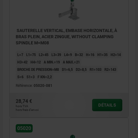
SAUTERELLE VERTICAL, EMBASE HORIZONTALE, À
BRAS PLEIN, ACIER ZINGUE, WITHOUT CLAMPING
SPINDLE M=M08
L=7
L1=75
L2=45
L3=39
L4=9
B=32
H=16
H1=35
H2=14
H3=42
H4=12
A MIN.=19
A MAX.=21
BROCHE DE PRESSION=M8
D1=6,5
D2=8,5
R1=103
R2=143
S=6
S1=3
F KN=2,2
Référence:
05020-081
28,74 €
DÉTAILS
hors TVA
hors frais d’envoi
1) Soudable
05020