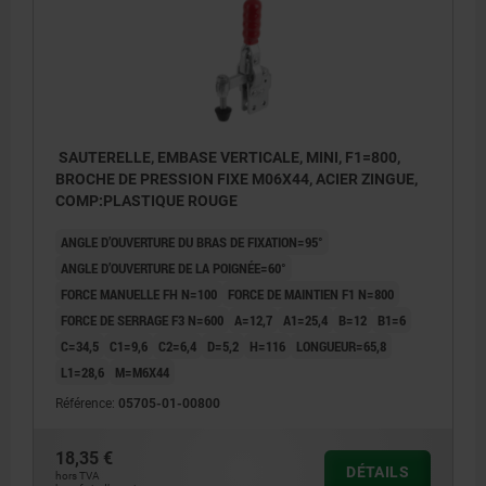
SAUTERELLE, EMBASE VERTICALE, MINI, F1=800,
BROCHE DE PRESSION FIXE M06X44, ACIER ZINGUE,
COMP:PLASTIQUE ROUGE
ANGLE D’OUVERTURE DU BRAS DE FIXATION=95°
ANGLE D’OUVERTURE DE LA POIGNÉE=60°
FORCE MANUELLE FH N=100
FORCE DE MAINTIEN F1 N=800
FORCE DE SERRAGE F3 N=600
A=12,7
A1=25,4
B=12
B1=6
C=34,5
C1=9,6
C2=6,4
D=5,2
H=116
LONGUEUR=65,8
L1=28,6
M=M6X44
Référence:
05705-01-00800
18,35 €
DÉTAILS
hors TVA