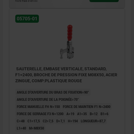
hors frais d’envoi
05705-01
SAUTERELLE, EMBASE VERTICALE, STANDARD,
F1=2400, BROCHE DE PRESSION FIXE M08X50, ACIER
ZINGUE, COMP:PLASTIQUE ROUGE
ANGLE D’OUVERTURE DU BRAS DE FIXATION=90°
ANGLE D’OUVERTURE DE LA POIGNÉE=70°
FORCE MANUELLE FH N=150
FORCE DE MAINTIEN F1 N=2400
FORCE DE SERRAGE F3 N=1200
A=19
A1=35
B=12
B1=6
C=48
C1=17,5
C2=7,5
D=7,1
H=194
LONGUEUR=87,7
L1=40
M=M8X50