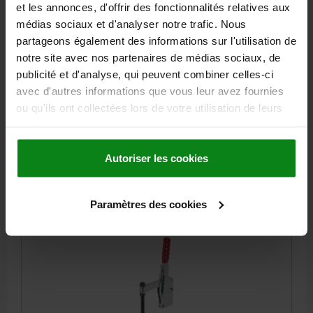
et les annonces, d'offrir des fonctionnalités relatives aux
ANGLE D’OUVERTURE DU BRAS DE FIXATION=90°
médias sociaux et d'analyser notre trafic. Nous
ANGLE D’OUVERTURE DE LA POIGNÉE=70°
partageons également des informations sur l'utilisation de
FORCE MANUELLE FH N=250
FORCE DE MAINTIEN F1 N=4400
notre site avec nos partenaires de médias sociaux, de
FORCE DE SERRAGE F3 N=1600
A=32
A1=53
B=20
B1=10
publicité et d'analyse, qui peuvent combiner celles-ci
C=70,4
C1=25
C2=9,5
D=8,7
H=245
LONGUEUR=138,25
avec d'autres informations que vous leur avez fournies
L1=74
M=M12X100
ou qu'ils ont collectées lors de votre utilisation de leurs
services.
Référence:
05705-01-04400
Autoriser les cookies
44,84 €
DÉTAILS
hors TVA
hors frais d’envoi
Paramètres des cookies
05705-01