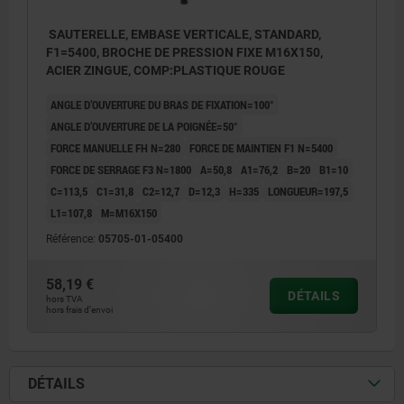
SAUTERELLE, EMBASE VERTICALE, STANDARD,
F1=5400, BROCHE DE PRESSION FIXE M16X150,
ACIER ZINGUE, COMP:PLASTIQUE ROUGE
ANGLE D’OUVERTURE DU BRAS DE FIXATION=100°
ANGLE D’OUVERTURE DE LA POIGNÉE=50°
FORCE MANUELLE FH N=280
FORCE DE MAINTIEN F1 N=5400
FORCE DE SERRAGE F3 N=1800
A=50,8
A1=76,2
B=20
B1=10
C=113,5
C1=31,8
C2=12,7
D=12,3
H=335
LONGUEUR=197,5
L1=107,8
M=M16X150
Référence:
05705-01-05400
58,19 €
DÉTAILS
hors TVA
hors frais d’envoi
DÉTAILS