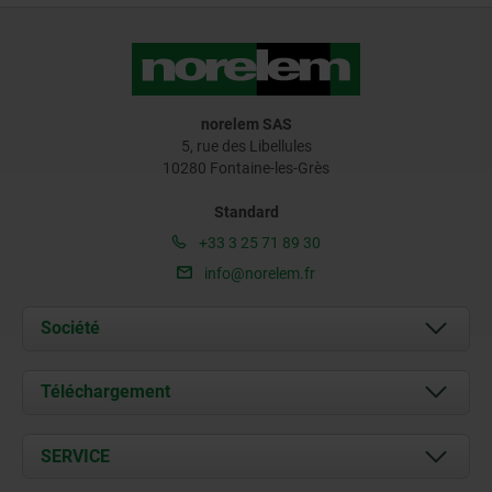
norelem SAS
5, rue des Libellules
10280 Fontaine-les-Grès
Standard
+33 3 25 71 89 30
info@norelem.fr
Société
À propos de nous
Téléchargement
Actualités
Documents
SERVICE
Contact