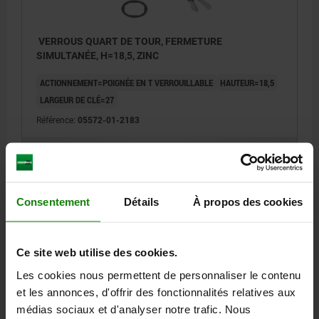
VERROUS QUART DE TOUR, FERMETURE
SIMULTANÉE, H=18,5, ZINC
ACTIONNEMENT=POIGNÉE EN T VERROUILLABLE
HAUTEUR=18,5
LARGEUR DE CLÉ=27
Référence:
05572-01-2183
9,03 €
DÉTAILS
hors TVA
hors frais d’envoi
Consentement
Détails
À propos des cookies
DÉTAILS
Ce site web utilise des cookies.
CAO
Les cookies nous permettent de personnaliser le contenu
et les annonces, d'offrir des fonctionnalités relatives aux
médias sociaux et d'analyser notre trafic. Nous
TÉLÉCHARGEMENTS