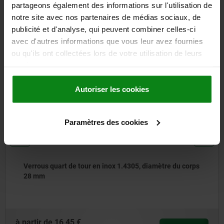
partageons également des informations sur l'utilisation de
notre site avec nos partenaires de médias sociaux, de
D'autres clients ont
publicité et d'analyse, qui peuvent combiner celles-ci
également acheté
avec d'autres informations que vous leur avez fournies
ou qu'ils ont collectées lors de votre utilisation de leurs
services.
05564
Autoriser les cookies
Paramètres des cookies
diamètre du corps
Verrou quart de tour compact fermant
à partir de
7,75 €