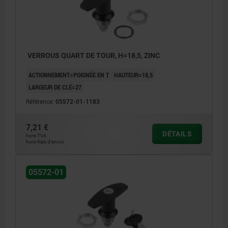
VERROUS QUART DE TOUR, H=18,5, ZINC
ACTIONNEMENT=POIGNÉE EN T
HAUTEUR=18,5
LARGEUR DE CLÉ=27
Référence:
05572-01-1183
7,21 €
DÉTAILS
hors TVA
hors frais d’envoi
05572-01