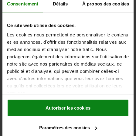
Consentement
Détails
À propos des cookies
ACTIONNEMENT=CLÉ
ENTRAXE DES LAMES=19,5
HAUTEUR=13,5
Référence:
05564-1195
Ce site web utilise des cookies.
Les cookies nous permettent de personnaliser le contenu
7,75 €
DÉTAILS
et les annonces, d'offrir des fonctionnalités relatives aux
hors TVA
hors frais d’envoi
médias sociaux et d'analyser notre trafic. Nous
partageons également des informations sur l'utilisation de
notre site avec nos partenaires de médias sociaux, de
DÉTAILS
publicité et d'analyse, qui peuvent combiner celles-ci
avec d'autres informations que vous leur avez fournies
ou qu'ils ont collectées lors de votre utilisation de leurs
CAO
services.
TÉLÉCHARGEMENTS
Autoriser les cookies
D'autres clients ont
Paramètres des cookies
également acheté