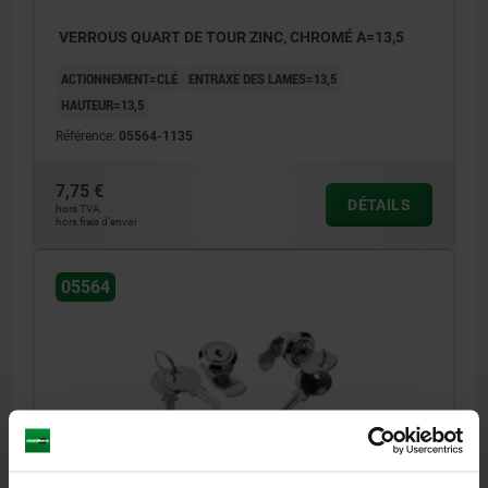
VERROUS QUART DE TOUR ZINC, CHROMÉ A=13,5
ACTIONNEMENT=CLÉ
ENTRAXE DES LAMES=13,5
HAUTEUR=13,5
Référence:
05564-1135
7,75 €
DÉTAILS
hors TVA
hors frais d’envoi
05564
VERROUS QUART DE TOUR ZINC, CHROMÉ A=19,5