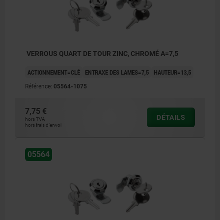
VERROUS QUART DE TOUR ZINC, CHROMÉ A=7,5
ACTIONNEMENT=CLÉ
ENTRAXE DES LAMES=7,5
HAUTEUR=13,5
Référence:
05564-1075
7,75 €
DÉTAILS
hors TVA
hors frais d’envoi
05564