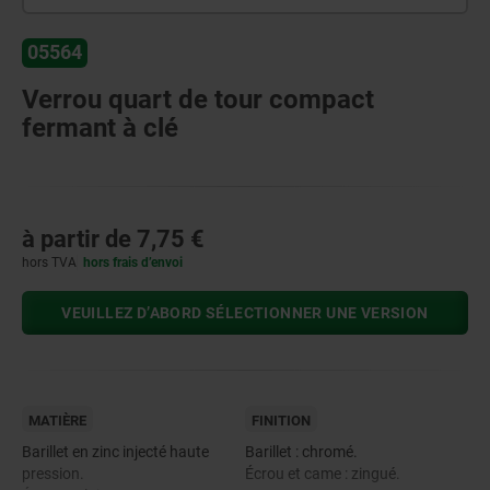
05564
Verrou quart de tour compact
fermant à clé
à partir de
7,75 €
hors TVA
hors frais d’envoi
VEUILLEZ D’ABORD SÉLECTIONNER UNE VERSION
MATIÈRE
FINITION
Barillet en zinc injecté haute
Barillet : chromé.
pression.
Écrou et came : zingué.