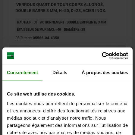
VERROUS QUART DE TOUR CORPS ALLONGÉ,
DOUBLE BARRE 3 MM, H=50, D=28, ACIER INOX.
HAUTEUR=50
ACTIONNEMENT=DOUBLE EMPREINTE 3 MM
ÉPAISSEUR DE MUR MAX.=40
DIAMÈTRE=28
Référence:
05566-04-4350
66,33 €
DÉTAILS
hors TVA
hors frais d’envoi
Consentement
Détails
À propos des cookies
05566-04
Ce site web utilise des cookies.
Les cookies nous permettent de personnaliser le contenu
et les annonces, d'offrir des fonctionnalités relatives aux
médias sociaux et d'analyser notre trafic. Nous
partageons également des informations sur l'utilisation de
VERROUS QUART DE TOUR CORPS ALLONGÉ,
notre site avec nos partenaires de médias sociaux, de