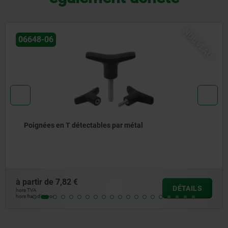
U
NOUVE
06648-08
Poignées en T antistatiques
à partir de
3,32 €
DÉTAILS
hors TVA
hors frais d’envoi