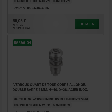
ÉPAISSEUR DE MUR MAX.=26
DIAMÈTRE=28
Référence:
05566-04-4536
55,08 €
DÉTAILS
hors TVA
hors frais d’envoi
05566-04
VERROUS QUART DE TOUR CORPS ALLONGÉ,
DOUBLE BARRE 5 MM, H=40, D=28, ACIER INOX.
HAUTEUR=40
ACTIONNEMENT=DOUBLE EMPREINTE 5 MM
ÉPAISSEUR DE MUR MAX.=30
DIAMÈTRE=28