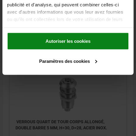
DOUBLE BARRE 3 MM, H=60, D=28, ACIER INOX.
publicité et d'analyse, qui peuvent combiner celles-ci
avec d'autres informations que vous leur avez fournies
HAUTEUR=60
ACTIONNEMENT=DOUBLE EMPREINTE 3 MM
ou qu'ils ont collectées lors de votre utilisation de leurs
ÉPAISSEUR DE MUR MAX.=50
DIAMÈTRE=28
services.
Référence:
05566-04-4360
Autoriser les cookies
72,91 €
DÉTAILS
hors TVA
hors frais d’envoi
Paramètres des cookies
05566-04
VERROUS QUART DE TOUR CORPS ALLONGÉ,
DOUBLE BARRE 5 MM, H=30, D=28, ACIER INOX.