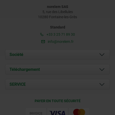
norelem SAS
5, rue des Libellules
10280 Fontaine-les-Grès
Standard
+33 3 25 71 89 30
info@norelem.fr
Société
À propos de nous
Téléchargement
Actualités
Documents
SERVICE
Contact
Conditions de livraison
PAYER EN TOUTE SÉCURITÉ
Certification