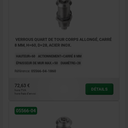
b) Profil carré 8 mm
c) Double panneton 3 mm
d) Double panneton 5 mm
e) Broche
VERROUS QUART DE TOUR CORPS ALLONGÉ, CARRÉ
f) Clé à trois pans 7 mm
8 MM, H=60, D=28, ACIER INOX.
HAUTEUR=60
ACTIONNEMENT=CARRÉ 8 MM
1) Joint torique
ÉPAISSEUR DE MUR MAX.=50
DIAMÈTRE=28
2) Joint plat
Référence:
05566-04-1860
72,63 €
DÉTAILS
hors TVA
hors frais d’envoi
05566-04