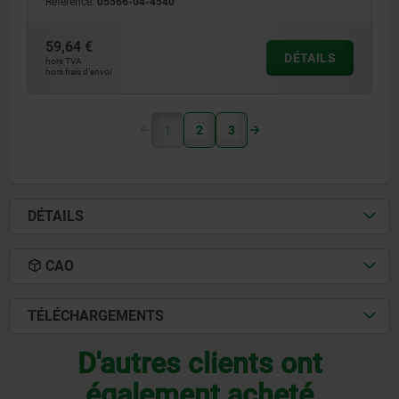
Référence:
05566-04-4540
59,64 €
DÉTAILS
hors TVA
hors frais d’envoi
1
2
3
DÉTAILS
CAO
TÉLÉCHARGEMENTS
D'autres clients ont
également acheté