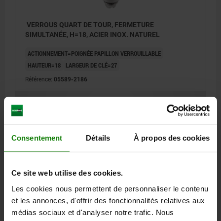
VERROUS QUART DE TOUR, FERMETURE
SIMULTANÉE, H=18, ACIER INOX. NATUREL
ACTIONNEMENT=POIGNÉE PAPILLON VERROUILLABLE
HAUTEUR=18
LARGEUR DE CLÉ=27
Référence:
05589-2186
61,65 €
DÉTAILS
hors TVA
hors frais d’envoi
Consentement
Détails
À propos des cookies
DÉTAILS
Ce site web utilise des cookies.
CAO
Les cookies nous permettent de personnaliser le contenu
et les annonces, d'offrir des fonctionnalités relatives aux
médias sociaux et d'analyser notre trafic. Nous
TÉLÉCHARGEMENTS