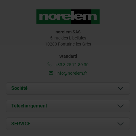
norelem SAS
5, rue des Libellules
10280 Fontaine-les-Grès
Standard
+33 3 25 71 89 30
info@norelem.fr
Société
À propos de nous
Téléchargement
Actualités
Documents
SERVICE
Contact