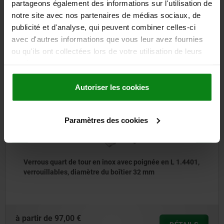
partageons également des informations sur l'utilisation de
D'autres clients ont
notre site avec nos partenaires de médias sociaux, de
publicité et d'analyse, qui peuvent combiner celles-ci
également acheté
avec d'autres informations que vous leur avez fournies
ou qu'ils ont collectées lors de votre utilisation de leurs
services.
2
05571-
Autoriser les cookies
Paramètres des cookies
quart de tour en inox avec poignée en L 1.4401,
Verrou
lables, diamètre du boîtier 32 mm
par ma
de
97,00 €
à partir