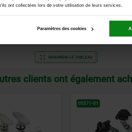
ils ont collectées lors de votre utilisation de leurs services.
carré 6 mm
20
fente
20
Paramètres des cookies
A
triangulaire 6,5 mm
20
AGRANDIR LE TABLEAU
utres clients ont également ac
05571-01