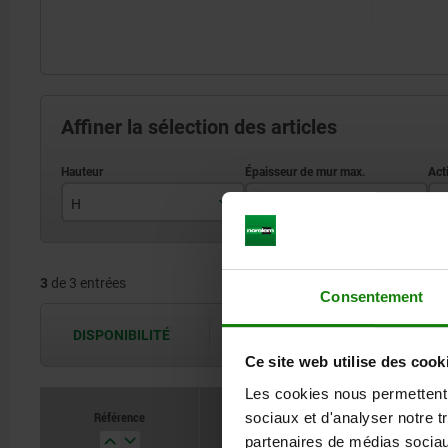
Affiner la sélection des articles
H
S
A
13,5
5
3
de 3 entrées
Consentement
DISPONIBILITÉ
Les disponibilités sont actualisées plus
Ce site web utilise des cook
Les cookies nous permettent d
Référence
sociaux et d'analyser notre t
H
S
partenaires de médias sociaux