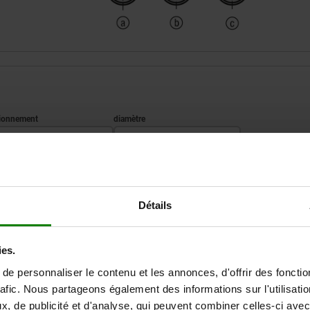
ctionnement
D
carré 6 mm
20
AGRANDIR LE TABLEAU
fente
Détails
triangulaire 6,5 mm
Expédié immédiate
ieurs fois par jour à intervalles réguliers.
Expédition sous 1
ies.
e personnaliser le contenu et les annonces, d'offrir des fonctio
rafic. Nous partageons également des informations sur l'utilisati
Actionnement
D
, de publicité et d'analyse, qui peuvent combiner celles-ci avec