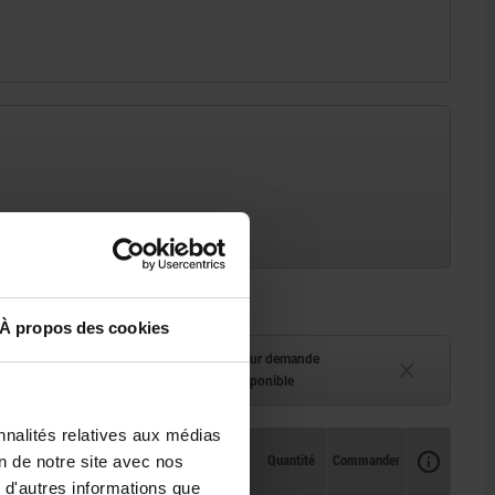
À propos des cookies
ment (en stock)
Délai de livraison sur demande
 à 2 semaines
Actuellement indisponible
nnalités relatives aux médias
Disponibilité
CAO
Quantité
Commander
on de notre site avec nos
Prix
 d'autres informations que