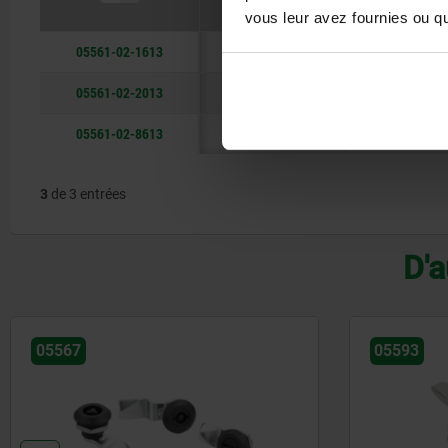
vous leur avez fournies ou qu'
05561-02-1613
13,5
5
05561-02-2013
13,5
5
05561-02-8613
13,5
5
3
de 3 entrées
D'a
05567
05593