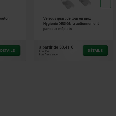
bouton
Verrous quart de tour en inox
Hygienic DESIGN, à actionnement
par deux méplats
à partir de
33,41 €
DÉTAILS
DÉTAILS
hors TVA
hors frais d’envoi