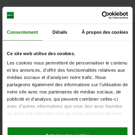
CAO
TÉLÉCHARGEMENTS
Consentement
Détails
À propos des cookies
D'autres clients ont
également acheté
Ce site web utilise des cookies.
Les cookies nous permettent de personnaliser le contenu
et les annonces, d'offrir des fonctionnalités relatives aux
médias sociaux et d'analyser notre trafic. Nous
05564-10
partageons également des informations sur l'utilisation de
notre site avec nos partenaires de médias sociaux, de
publicité et d'analyse, qui peuvent combiner celles-ci
avec d'autres informations que vous leur avez fournies
ou qu'ils ont collectées lors de votre utilisation de leurs
services.
Verrou quart de tour en zinc, verrouillable