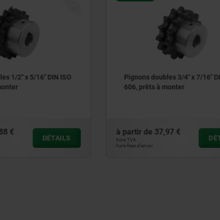
oubles 3/4" x 7/16" DIN ISO
Pignons doubles 5/8" x 3/8
s à monter
606, prêts à monter
37,97 €
à partir de
33,41 €
DÉTAILS
hors TVA
hors frais d’envoi