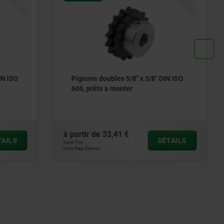
" DIN ISO
Poignées croisillon en plastique
détectables par métal avec douille
en acier saillante
à partir de
7,14 €
DÉTAILS
DÉTAILS
hors TVA
hors frais d’envoi