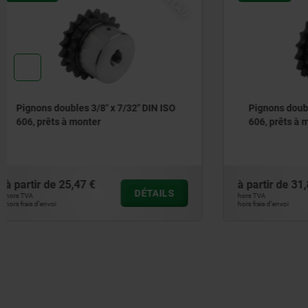
Pignons doubles 1/2" x 5/16" DIN ISO
Pignons d
606, prêts à monter
606, prêt
à partir de
31,88 €
à partir de
DÉTAILS
hors TVA
hors TVA
hors frais d’envoi
hors frais d’envoi