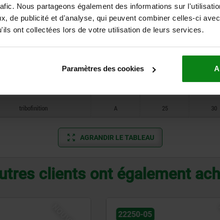
rafic. Nous partageons également des informations sur l'utilisati
Surface du corps de base
Forme
D2
H3
, de publicité et d'analyse, qui peuvent combiner celles-ci avec
ils ont collectées lors de votre utilisation de leurs services.
tribofinition
A
14
14
tribofinition
A
18
20
Paramètres des cookies
A
tribofinition
A
25
25
tribofinition
A
25
30
AGRANDIR LE TABLEAU
utres clients ont également ac
NOUVEAU
22250-05