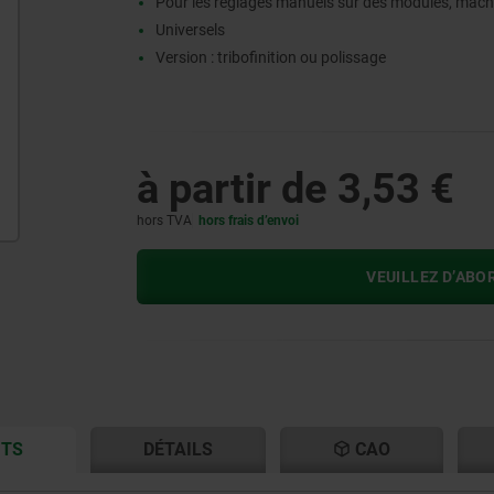
Pour les réglages manuels sur des modules, mach
Universels
Version : tribofinition ou polissage
à partir de
3,53 €
hors TVA
hors frais d’envoi
VEUILLEZ D’ABO
CURRENT
CURRENT
ITS
DÉTAILS
CAO
TAB:
TAB: