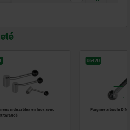
heté
06420
ox avec
Poignée à boule DIN 6337