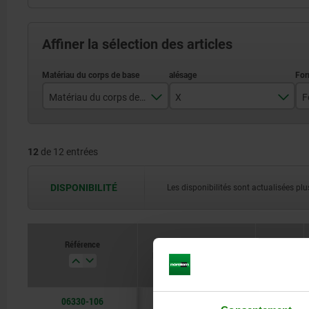
Affiner la sélection des articles
Matériau du corps de base
X
F
acier
6
12
de 12 entrées
acier inoxydable A2
8
10
DISPONIBILITÉ
Les disponibilités sont actualisées plus
12
16
Référence
Matériau du corps de base
X
20
06330-106
acier
6