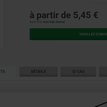
à partir de
5,45 €
hors TVA
hors frais d’envoi
VEUILLEZ D’ABO
CURRENT
CURRENT
ITS
DÉTAILS
CAO
TAB:
TAB: