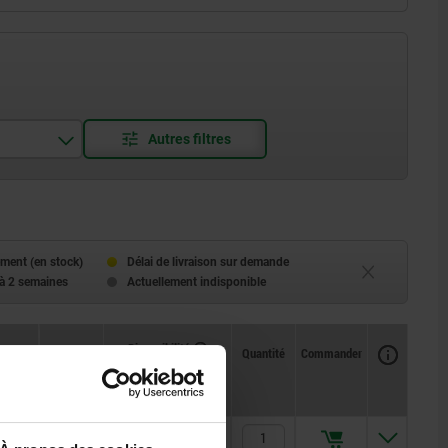
ment (en stock)
Délai de livraison sur demande
 à 2 semaines
Actuellement indisponible
Disponibilité
CAO
Quantité
Commander
L2
Prix
4
5,45 €