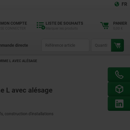
FR
MON COMPTE
LISTE DE SOUHAITS
PANIER
SE CONNECTER
Marquer les produits
0,00 €
productCode
qty
mande directe
FORME L AVEC ALÉSAGE
e L avec alésage
s, construction d'installations