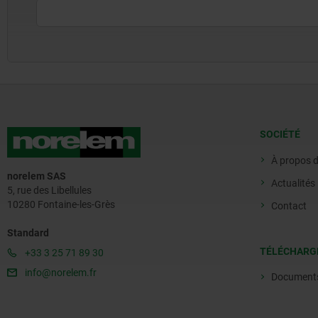
SOCIÉTÉ
À propos 
norelem SAS
Actualités
5, rue des Libellules
10280 Fontaine-les-Grès
Contact
Standard
TÉLÉCHARG
+33 3 25 71 89 30
info@norelem.fr
Document