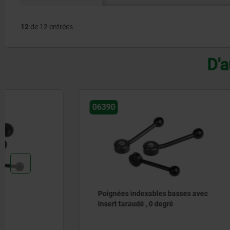
12
de 12 entrées
D'a
06390
06370
Poignées indexables basses avec
Poignées 
insert taraudé , 0 degré
taraudé