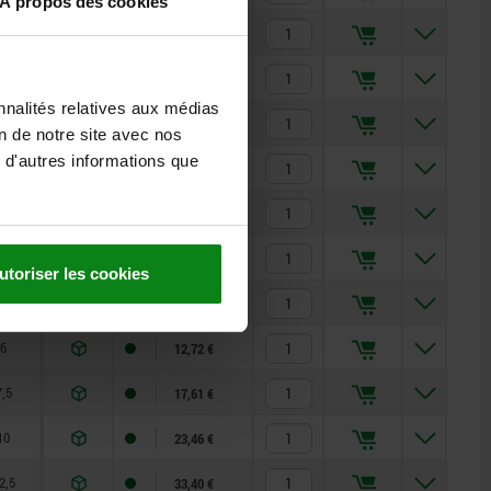
À propos des cookies
5
5,88 €
6
7,02 €
nnalités relatives aux médias
7,5
9,88 €
on de notre site avec nos
 d'autres informations que
10
19,01 €
2,5
32,88 €
4
6,63 €
utoriser les cookies
5
9,50 €
6
12,72 €
7,5
17,61 €
10
23,46 €
2,5
33,40 €