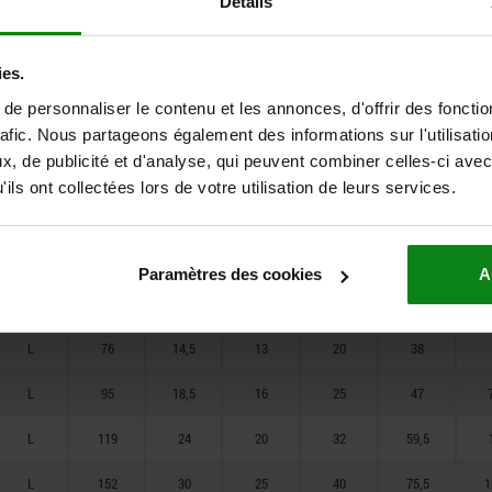
Détails
L
60
12
10
16
30,5
ies.
L
76
14,5
13
20
38
e personnaliser le contenu et les annonces, d'offrir des fonctio
L
95
18,5
16
25
47
rafic. Nous partageons également des informations sur l'utilisati
, de publicité et d'analyse, qui peuvent combiner celles-ci avec
L
119
24
20
32
59,5
ils ont collectées lors de votre utilisation de leurs services.
L
152
30
25
40
75,5
1
L
48
9,5
8
12
24
Paramètres des cookies
A
L
60
12
10
16
30,5
L
76
14,5
13
20
38
L
95
18,5
16
25
47
L
119
24
20
32
59,5
L
152
30
25
40
75,5
1