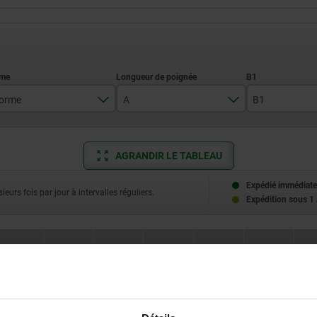
orme
A
B1
L
48
9,5
AGRANDIR LE TABLEAU
60
12
76
14,5
Expédié immédiate
ieurs fois par jour à intervalles réguliers.
Expédition sous 1
95
18,5
119
24
Forme
A
B1
D1
D2 bille
H
152
30
L
48
9,5
8
12
24