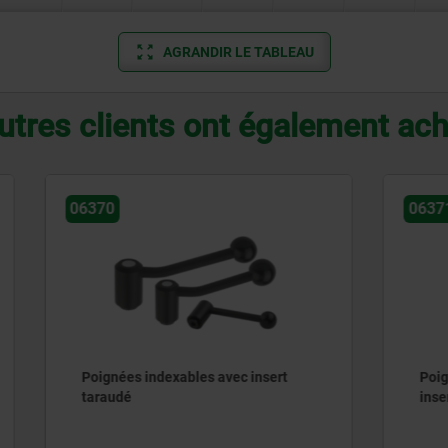
AGRANDIR LE TABLEAU
utres clients ont également ac
06371
indexables avec insert
Poignées indexables en In
insert taraudé