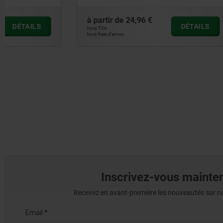
à partir de
24,96 €
à partir de
DÉTAILS
hors TVA
hors TVA
hors frais d’envoi
hors frais d’envoi
Inscrivez-vous mainten
Recevez en avant-première les nouveautés sur nos 