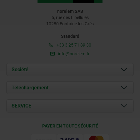
norelem SAS
5, rue des Libellules
10280 Fontaine-les-Grès
Standard
+33 3 25 71 89 30
info@norelem.fr
Société
À propos de nous
Téléchargement
Actualités
Documents
SERVICE
Contact
Conditions de livraison
PAYER EN TOUTE SÉCURITÉ
Certification