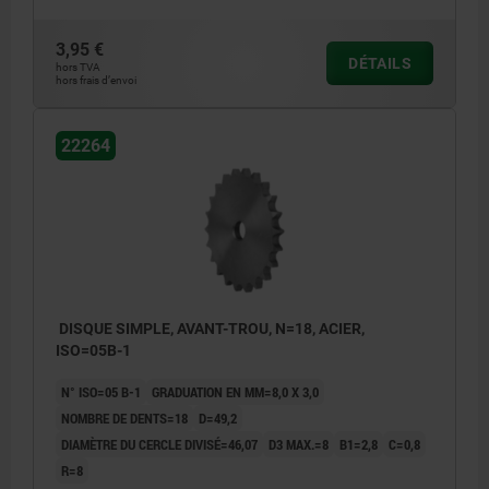
3,95 €
DÉTAILS
hors TVA
hors frais d’envoi
22264
DISQUE SIMPLE, AVANT-TROU, N=18, ACIER,
ISO=05B-1
N° ISO=05 B-1
GRADUATION EN MM=8,0 X 3,0
NOMBRE DE DENTS=18
D=49,2
DIAMÈTRE DU CERCLE DIVISÉ=46,07
D3 MAX.=8
B1=2,8
C=0,8
R=8