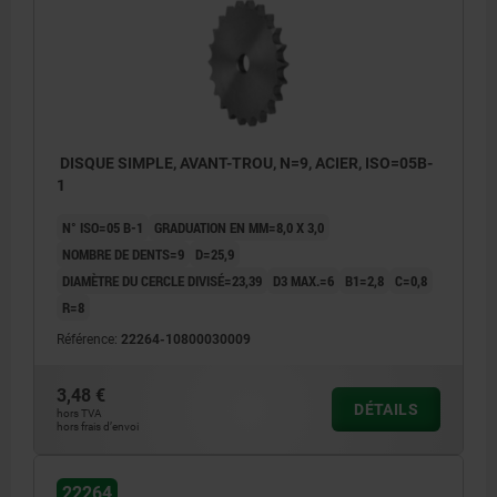
DISQUE SIMPLE, AVANT-TROU, N=9, ACIER, ISO=05B-
1
N° ISO=05 B-1
GRADUATION EN MM=8,0 X 3,0
NOMBRE DE DENTS=9
D=25,9
DIAMÈTRE DU CERCLE DIVISÉ=23,39
D3 MAX.=6
B1=2,8
C=0,8
R=8
Référence:
22264-10800030009
3,48 €
DÉTAILS
hors TVA
hors frais d’envoi
22264