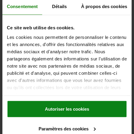
DÉTAILS
hors TVA
Consentement
Détails
À propos des cookies
hors frais d’envoi
22264
Ce site web utilise des cookies.
Les cookies nous permettent de personnaliser le contenu
et les annonces, d'offrir des fonctionnalités relatives aux
médias sociaux et d'analyser notre trafic. Nous
partageons également des informations sur l'utilisation de
notre site avec nos partenaires de médias sociaux, de
publicité et d'analyse, qui peuvent combiner celles-ci
DISQUE SIMPLE, AVANT-TROU, N=15, ACIER,
avec d'autres informations que vous leur avez fournies
ISO=05B-1
ou qu'ils ont collectées lors de votre utilisation de leurs
N° ISO=05 B-1
GRADUATION EN MM=8,0 X 3,0
services.
NOMBRE DE DENTS=15
D=41,7
DIAMÈTRE DU CERCLE DIVISÉ=38,48
D3 MAX.=8
B1=2,8
C=0,8
Autoriser les cookies
R=8
Référence:
22264-10800030015
Paramètres des cookies