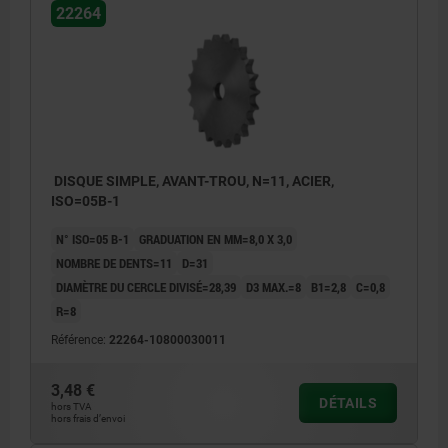
22264
DISQUE SIMPLE, AVANT-TROU, N=11, ACIER,
ISO=05B-1
N° ISO=05 B-1
GRADUATION EN MM=8,0 X 3,0
NOMBRE DE DENTS=11
D=31
DIAMÈTRE DU CERCLE DIVISÉ=28,39
D3 MAX.=8
B1=2,8
C=0,8
R=8
Référence:
22264-10800030011
3,48 €
DÉTAILS
hors TVA
hors frais d’envoi