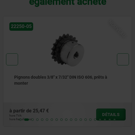
également acheté
U
NOUVE
22250-05
Pignons doubles 3/4" x 7/16" DIN ISO 606, prêts à
monter
à partir de
37,97 €
DÉTAILS
hors TVA
hors frais d’envoi