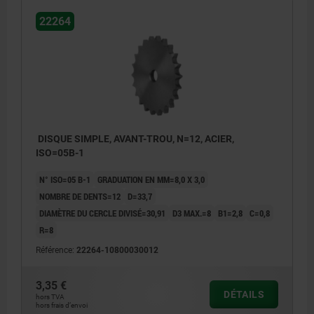
22264
DISQUE SIMPLE, AVANT-TROU, N=12, ACIER,
ISO=05B-1
N° ISO=05 B-1
GRADUATION EN MM=8,0 X 3,0
NOMBRE DE DENTS=12
D=33,7
DIAMÈTRE DU CERCLE DIVISÉ=30,91
D3 MAX.=8
B1=2,8
C=0,8
R=8
Référence:
22264-10800030012
3,35 €
DÉTAILS
hors TVA
hors frais d’envoi