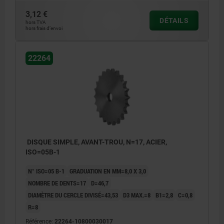
3,12 €
DÉTAILS
hors TVA
hors frais d’envoi
22264
DISQUE SIMPLE, AVANT-TROU, N=17, ACIER,
ISO=05B-1
N° ISO=05 B-1
GRADUATION EN MM=8,0 X 3,0
NOMBRE DE DENTS=17
D=46,7
DIAMÈTRE DU CERCLE DIVISÉ=43,53
D3 MAX.=8
B1=2,8
C=0,8
R=8
Référence:
22264-10800030017