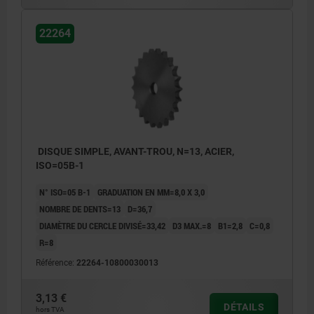
22264
DISQUE SIMPLE, AVANT-TROU, N=13, ACIER,
ISO=05B-1
N° ISO=05 B-1
GRADUATION EN MM=8,0 X 3,0
NOMBRE DE DENTS=13
D=36,7
DIAMÈTRE DU CERCLE DIVISÉ=33,42
D3 MAX.=8
B1=2,8
C=0,8
R=8
Référence:
22264-10800030013
3,13 €
DÉTAILS
hors TVA