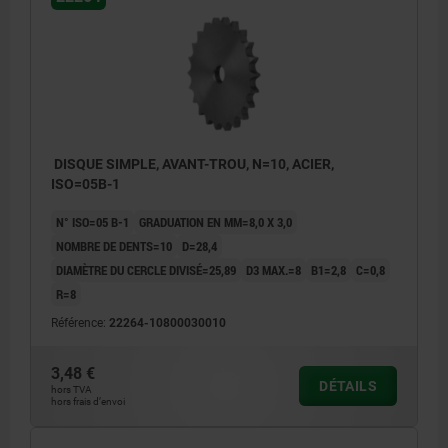
DISQUE SIMPLE, AVANT-TROU, N=10, ACIER,
ISO=05B-1
N° ISO=05 B-1
GRADUATION EN MM=8,0 X 3,0
NOMBRE DE DENTS=10
D=28,4
DIAMÈTRE DU CERCLE DIVISÉ=25,89
D3 MAX.=8
B1=2,8
C=0,8
R=8
Référence:
22264-10800030010
3,48 €
DÉTAILS
hors TVA
hors frais d’envoi