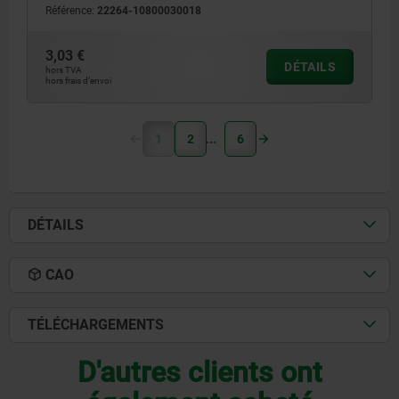
Référence:
22264-10800030018
3,03 €
DÉTAILS
hors TVA
hors frais d’envoi
1
2
6
DÉTAILS
CAO
TÉLÉCHARGEMENTS
D'autres clients ont