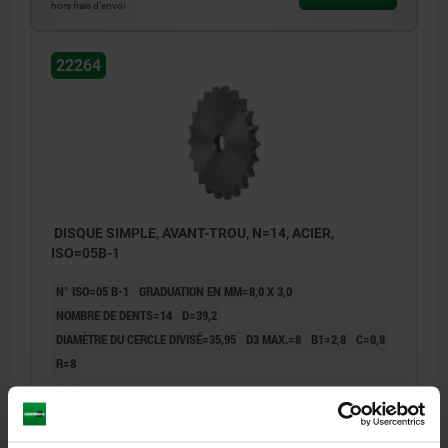
hors frais d’envoi
22264
DISQUE SIMPLE, AVANT-TROU, N=14, ACIER,
ISO=05B-1
N° ISO=05 B-1
GRADUATION EN MM=8,0 X 3,0
NOMBRE DE DENTS=14
D=39,2
DIAMÈTRE DU CERCLE DIVISÉ=35,95
D3 MAX.=8
B1=2,8
C=0,8
R=8
Référence:
22264-10800030014
3,13 €