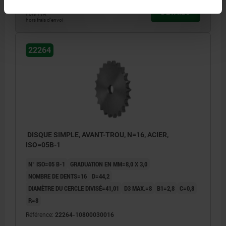
3,12 €
DÉTAILS
hors TVA
hors frais d’envoi
22264
DISQUE SIMPLE, AVANT-TROU, N=16, ACIER,
ISO=05B-1
N° ISO=05 B-1
GRADUATION EN MM=8,0 X 3,0
NOMBRE DE DENTS=16
D=44,2
DIAMÈTRE DU CERCLE DIVISÉ=41,01
D3 MAX.=8
B1=2,8
C=0,8
R=8
Référence:
22264-10800030016