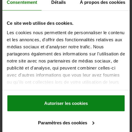
Consentement
Détails
À propos des cookies
hors frais d’envoi
22282-05
Ce site web utilise des cookies.
Les cookies nous permettent de personnaliser le contenu
et les annonces, d'offrir des fonctionnalités relatives aux
médias sociaux et d'analyser notre trafic. Nous
partageons également des informations sur l'utilisation de
notre site avec nos partenaires de médias sociaux, de
publicité et d'analyse, qui peuvent combiner celles-ci
GLISSIÈRE, POUR CHAÎNE À ROULEAUX, POUR
avec d'autres informations que vous leur avez fournies
PROFIL EN C, ISO=20B-1, FORME:A, B=28, H=14,
ou qu'ils ont collectées lors de votre utilisation de leurs
L=2000, POLYETHYLENE VERT
services.
N° ISO=20 B-1
DIVISION POUCE=1 1/4X3/4
FORME=A
LARGEUR=28
B1=18
B2=28
HAUTEUR=14
H1=4,2
H2=18
Autoriser les cookies
LONGUEUR=2000
PROFIL EN C ADAPTÉ=C5
Référence:
22282-05-2012814X2000
Paramètres des cookies
36,22 €