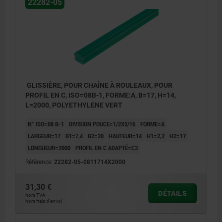
22282-05
GLISSIÈRE, POUR CHAÎNE À ROULEAUX, POUR
PROFIL EN C, ISO=08B-1, FORME:A, B=17, H=14,
L=2000, POLYETHYLENE VERT
N° ISO=08 B-1
DIVISION POUCE=1/2X5/16
FORME=A
LARGEUR=17
B1=7,4
B2=20
HAUTEUR=14
H1=2,2
H2=17
LONGUEUR=2000
PROFIL EN C ADAPTÉ=C3
Référence:
22282-05-0811714X2000
31,30 €
DÉTAILS
hors TVA
hors frais d’envoi