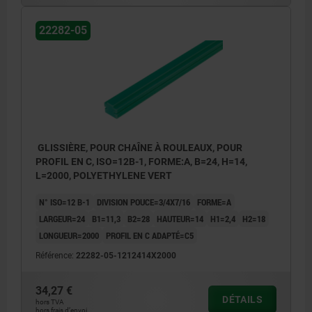
22282-05
GLISSIÈRE, POUR CHAÎNE À ROULEAUX, POUR
PROFIL EN C, ISO=12B-1, FORME:A, B=24, H=14,
L=2000, POLYETHYLENE VERT
N° ISO=12 B-1
DIVISION POUCE=3/4X7/16
FORME=A
LARGEUR=24
B1=11,3
B2=28
HAUTEUR=14
H1=2,4
H2=18
LONGUEUR=2000
PROFIL EN C ADAPTÉ=C5
Référence:
22282-05-1212414X2000
34,27 €
DÉTAILS
hors TVA
hors frais d’envoi