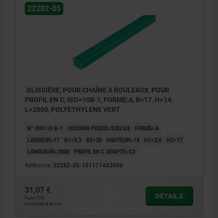
22282-05
GLISSIÈRE, POUR CHAÎNE À ROULEAUX, POUR
PROFIL EN C, ISO=10B-1, FORME:A, B=17, H=14,
L=2000, POLYETHYLENE VERT
N° ISO=10 B-1
DIVISION POUCE=5/8X3/8
FORME=A
LARGEUR=17
B1=9,3
B2=20
HAUTEUR=14
H1=2,6
H2=17
LONGUEUR=2000
PROFIL EN C ADAPTÉ=C3
Référence:
22282-05-1011714X2000
31,07 €
DÉTAILS
hors TVA
hors frais d’envoi