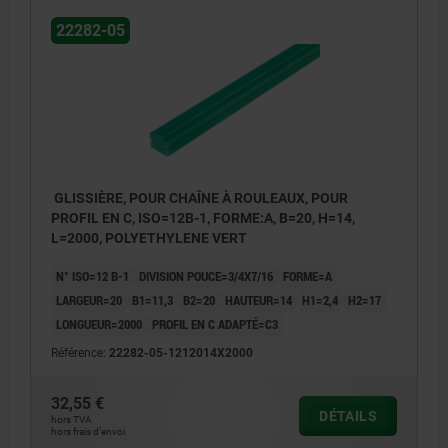
22282-05
GLISSIÈRE, POUR CHAÎNE À ROULEAUX, POUR
PROFIL EN C, ISO=12B-1, FORME:A, B=20, H=14,
L=2000, POLYETHYLENE VERT
N° ISO=12 B-1
DIVISION POUCE=3/4X7/16
FORME=A
LARGEUR=20
B1=11,3
B2=20
HAUTEUR=14
H1=2,4
H2=17
LONGUEUR=2000
PROFIL EN C ADAPTÉ=C3
Référence:
22282-05-1212014X2000
32,55 €
DÉTAILS
hors TVA
hors frais d’envoi