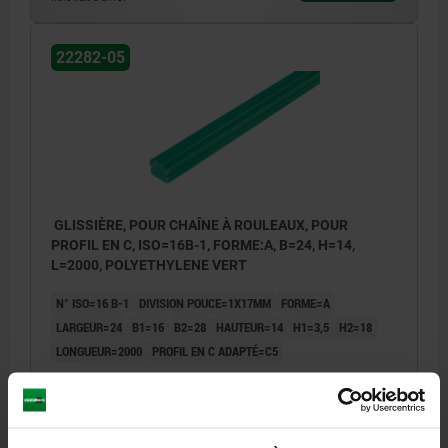
22282-05
GLISSIÈRE, POUR CHAÎNE À ROULEAUX, POUR
PROFIL EN C, ISO=16B-1, FORME:A, B=24, H=14,
L=2000, POLYETHYLENE VERT
N° ISO=16 B-1
DIVISION POUCE=1X17MM
FORME=A
LARGEUR=24
B1=16
B2=28
HAUTEUR=14
H1=3,5
H2=18
LONGUEUR=2000
PROFIL EN C ADAPTÉ=C5
Référence:
22282-05-1612414X2000
34,27 €
DÉTAILS
hors TVA