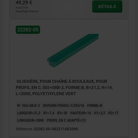
49,29 €
DÉTAILS
hors TVA
hors frais d’envoi
22282-05
GLISSIÈRE, POUR CHAÎNE À ROULEAUX, POUR
PROFIL EN C, ISO=08B-2, FORME:B, B=21,2, H=14,
L=2000, POLYETHYLENE VERT
N° ISO=08 B-2
DIVISION POUCE=1/2X5/16
FORME=B
LARGEUR=21,2
B1=7,4
B2=20
HAUTEUR=14
H1=2,2
H2=17
LONGUEUR=2000
PROFIL EN C ADAPTÉ=C3
Référence:
22282-05-0822114X2000