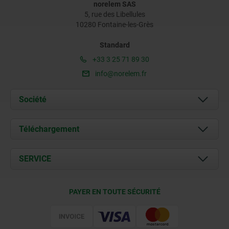
norelem SAS
5, rue des Libellules
10280 Fontaine-les-Grès
Standard
+33 3 25 71 89 30
info@norelem.fr
Société
À propos de nous
Téléchargement
Actualités
Documents
SERVICE
Contact
Conditions de livraison
PAYER EN TOUTE SÉCURITÉ
Certification