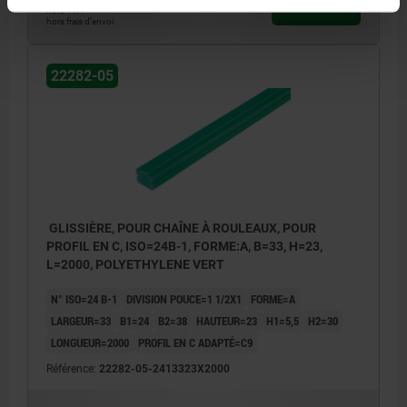
DÉTAILS
hors TVA
hors frais d’envoi
22282-05
GLISSIÈRE, POUR CHAÎNE À ROULEAUX, POUR
PROFIL EN C, ISO=24B-1, FORME:A, B=33, H=23,
L=2000, POLYETHYLENE VERT
N° ISO=24 B-1
DIVISION POUCE=1 1/2X1
FORME=A
LARGEUR=33
B1=24
B2=38
HAUTEUR=23
H1=5,5
H2=30
LONGUEUR=2000
PROFIL EN C ADAPTÉ=C9
Référence:
22282-05-2413323X2000