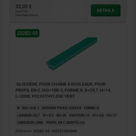
33,03 €
DÉTAILS
hors TVA
hors frais d’envoi
22282-05
GLISSIÈRE, POUR CHAÎNE À ROULEAUX, POUR
PROFIL EN C, ISO=10B-2, FORME:B, B=25,7, H=14,
L=2000, POLYETHYLENE VERT
N° ISO=10 B-2
DIVISION POUCE=5/8X3/8
FORME=B
LARGEUR=25,7
B1=9,3
B2=20
HAUTEUR=14
H1=2,6
H2=17
LONGUEUR=2000
PROFIL EN C ADAPTÉ=C3
Référence:
22282-05-1022514X2000