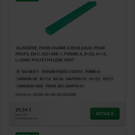
GLISSIÈRE, POUR CHAÎNE À ROULEAUX, POUR
PROFIL EN C, ISO=08B-1, FORME:A, B=20, H=10,
L=2000, POLYETHYLENE VERT
N° ISO=08 B-1
DIVISION POUCE=1/2X5/16
FORME=A
LARGEUR=20
B1=7,4
B2=24
HAUTEUR=10
H1=2,2
H2=11
LONGUEUR=2000
PROFIL EN C ADAPTÉ=C1
Référence:
22282-05-0812010X2000
29,34 €
DÉTAILS
hors TVA
hors frais d’envoi