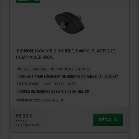
PIGNON, ISO=10B-2 DOUBLE, D=M10, PLASTIQUE,
COMP:ACIER INOX.
MODÈLE 1=DOUBLE
N° ISO=10 B-2
B1=16,5
CONVIENT POUR L’ÉLÉMENT DE BRIDAGE DE TAILLE =3
A=34-47
FILETAGE=M10
L=60
X=125
Y=55
COUPLE DE SERRAGE DE LA VIS C1 EN NM=20
Référence:
22281-02-10210
53,30 €
DÉTAILS
hors TVA
hors frais d’envoi