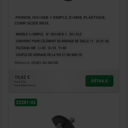
PIGNON, ISO=06B-1 SIMPLE, D=M08, PLASTIQUE,
COMP:ACIER INOX.
MODÈLE 1=SIMPLE
N° ISO=06 B-1
B1=10,2
CONVIENT POUR L’ÉLÉMENT DE BRIDAGE DE TAILLE =1
A=21-34
FILETAGE=M8
L=45
X=74
Y=40
COUPLE DE SERRAGE DE LA VIS C1 EN NM=10
Référence:
22281-02-06108
19,62 €
DÉTAILS
hors TVA
hors frais d’envoi
22281-02