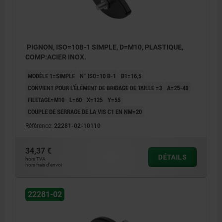
PIGNON, ISO=10B-1 SIMPLE, D=M10, PLASTIQUE,
COMP:ACIER INOX.
MODÈLE 1=SIMPLE
N° ISO=10 B-1
B1=16,5
CONVIENT POUR L’ÉLÉMENT DE BRIDAGE DE TAILLE =3
A=25-48
FILETAGE=M10
L=60
X=125
Y=55
COUPLE DE SERRAGE DE LA VIS C1 EN NM=20
Référence:
22281-02-10110
34,37 €
DÉTAILS
hors TVA
hors frais d’envoi
22281-02