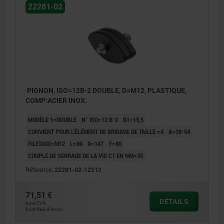
22281-02
PIGNON, ISO=12B-2 DOUBLE, D=M12, PLASTIQUE,
COMP:ACIER INOX.
MODÈLE 1=DOUBLE
N° ISO=12 B-2
B1=19,5
CONVIENT POUR L’ÉLÉMENT DE BRIDAGE DE TAILLE =4
A=39-54
FILETAGE=M12
L=80
X=147
Y=80
COUPLE DE SERRAGE DE LA VIS C1 EN NM=35
Référence:
22281-02-12212
71,51 €
DÉTAILS
hors TVA
hors frais d’envoi