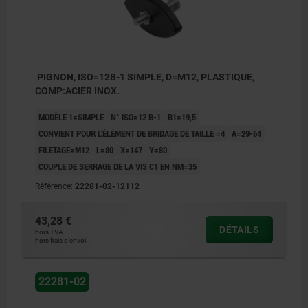
PIGNON, ISO=12B-1 SIMPLE, D=M12, PLASTIQUE,
COMP:ACIER INOX.
MODÈLE 1=SIMPLE
N° ISO=12 B-1
B1=19,5
CONVIENT POUR L’ÉLÉMENT DE BRIDAGE DE TAILLE =4
A=29-64
FILETAGE=M12
L=80
X=147
Y=80
COUPLE DE SERRAGE DE LA VIS C1 EN NM=35
Référence:
22281-02-12112
43,28 €
DÉTAILS
hors TVA
hors frais d’envoi
22281-02