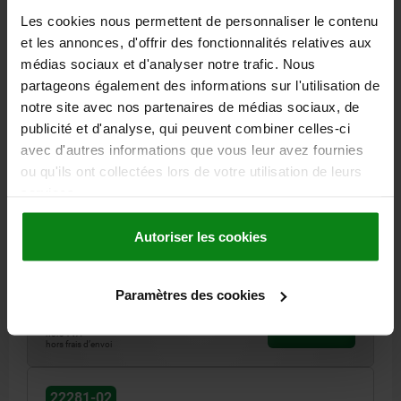
Les cookies nous permettent de personnaliser le contenu
et les annonces, d'offrir des fonctionnalités relatives aux
médias sociaux et d'analyser notre trafic. Nous
partageons également des informations sur l'utilisation de
notre site avec nos partenaires de médias sociaux, de
publicité et d'analyse, qui peuvent combiner celles-ci
PIGNON, ISO=08B-2 DOUBLE, D=M10, PLASTIQUE,
avec d'autres informations que vous leur avez fournies
COMP:ACIER INOX.
ou qu'ils ont collectées lors de votre utilisation de leurs
MODÈLE 1=DOUBLE
N° ISO=08 B-2
B1=13,9
services.
CONVIENT POUR L’ÉLÉMENT DE BRIDAGE DE TAILLE =2+3
A=30-40
FILETAGE=M10
L=60
X=96
Y=50
Autoriser les cookies
COUPLE DE SERRAGE DE LA VIS C1 EN NM=20
Référence:
22281-02-08210
Paramètres des cookies
37,01 €
DÉTAILS
hors TVA
hors frais d’envoi
22281-02