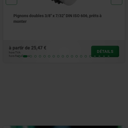
rêts à
Pignons doubles 1/2" x 5/16" DIN ISO 606, 
monter
à partir de
31,88 €
DÉTAILS
hors TVA
hors frais d’envoi