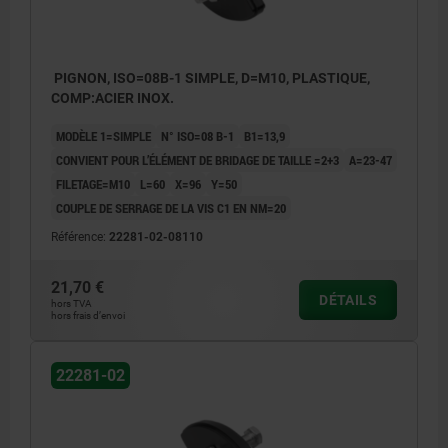
PIGNON, ISO=08B-1 SIMPLE, D=M10, PLASTIQUE,
COMP:ACIER INOX.
MODÈLE 1=SIMPLE
N° ISO=08 B-1
B1=13,9
CONVIENT POUR L’ÉLÉMENT DE BRIDAGE DE TAILLE =2+3
A=23-47
FILETAGE=M10
L=60
X=96
Y=50
COUPLE DE SERRAGE DE LA VIS C1 EN NM=20
Référence:
22281-02-08110
21,70 €
DÉTAILS
hors TVA
hors frais d’envoi
22281-02