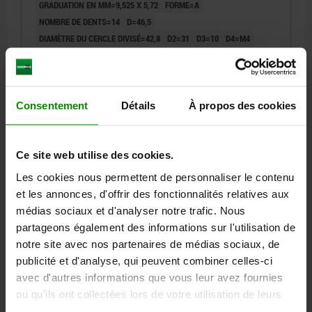
GRADUATION EN MM=9,525 X 5,72
FORME=A
NOMBRE DE DENTS=14
D=46,5
DIAMÈTRE DU CERCLE DIVISÉ=42,8
D2=31
D3=10
D4=M4
B1=5,3
B3=3
L=25
C=1
R=10
P2=1,4
Référence:
22250-1038073201410
Consentement
Détails
À propos des cookies
10,59 €
DÉTAILS
hors TVA
hors frais d’envoi
Ce site web utilise des cookies.
22250
Les cookies nous permettent de personnaliser le contenu
et les annonces, d'offrir des fonctionnalités relatives aux
médias sociaux et d'analyser notre trafic. Nous
partageons également des informations sur l'utilisation de
notre site avec nos partenaires de médias sociaux, de
publicité et d'analyse, qui peuvent combiner celles-ci
avec d'autres informations que vous leur avez fournies
ROUE SIMPLE, 3/8X7/32, N=14, FORME:A ACIER, PRET
ou qu'ils ont collectées lors de votre utilisation de leurs
À MONTER, ISO=06B-1
services.