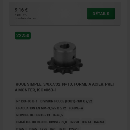
9,16 €
DÉTAILS
hors TVA
hors frais d’envoi
22250
ROUE SIMPLE, 3/8X7/32, N=13, FORME:A ACIER, PRET
À MONTER, ISO=06B-1
N° ISO=06 B-1
DIVISION POUCE (PXB1)=3/8 X 7/32
GRADUATION EN MM=9,525 X 5,72
FORME=A
NOMBRE DE DENTS=13
D=43,5
DIAMÈTRE DU CERCLE DIVISÉ=39,8
D2=28
D3=14
D4=M4
B1=5,3
B3=5
L=25
C=1
R=10
P2=2,3