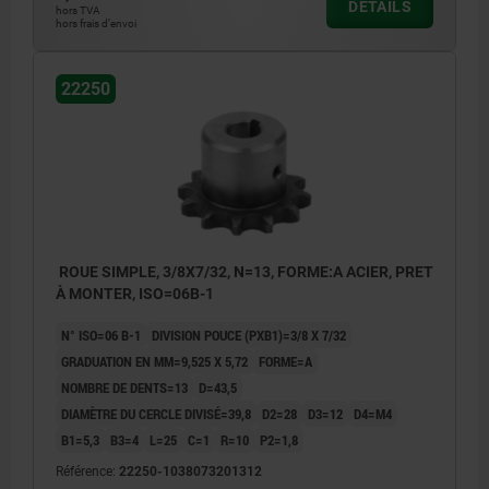
DÉTAILS
hors TVA
hors frais d’envoi
22250
ROUE SIMPLE, 3/8X7/32, N=13, FORME:A ACIER, PRET
À MONTER, ISO=06B-1
N° ISO=06 B-1
DIVISION POUCE (PXB1)=3/8 X 7/32
GRADUATION EN MM=9,525 X 5,72
FORME=A
NOMBRE DE DENTS=13
D=43,5
DIAMÈTRE DU CERCLE DIVISÉ=39,8
D2=28
D3=12
D4=M4
B1=5,3
B3=4
L=25
C=1
R=10
P2=1,8
Référence:
22250-1038073201312