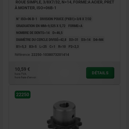
ROUE SIMPLE, 3/8X7/32, N=14, FORME:A ACIER, PRET
À MONTER, ISO=06B-1
N° ISO=06 B-1
DIVISION POUCE (PXB1)=3/8 X 7/32
GRADUATION EN MM=9,525 X 5,72
FORME=A
NOMBRE DE DENTS=14
D=46,5
DIAMÈTRE DU CERCLE DIVISÉ=42,8
D2=31
D3=14
D4=M4
B1=5,3
B3=5
L=25
C=1
R=10
P2=2,3
Référence:
22250-1038073201414
10,59 €
DÉTAILS
hors TVA
hors frais d’envoi
22250