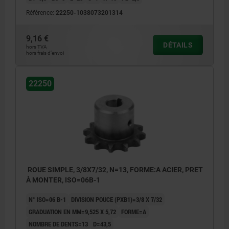
Référence:
22250-1038073201314
9,16 €
DÉTAILS
hors TVA
hors frais d’envoi
22250
ROUE SIMPLE, 3/8X7/32, N=13, FORME:A ACIER, PRET
À MONTER, ISO=06B-1
N° ISO=06 B-1
DIVISION POUCE (PXB1)=3/8 X 7/32
GRADUATION EN MM=9,525 X 5,72
FORME=A
NOMBRE DE DENTS=13
D=43,5