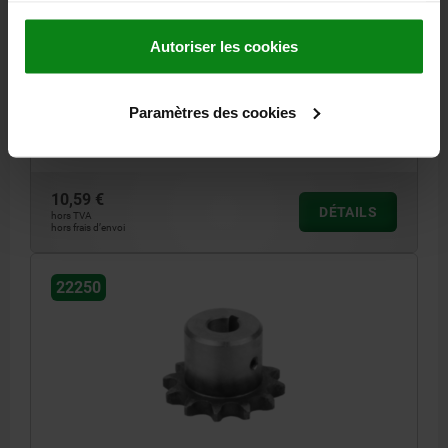
N° ISO=06 B-1
DIVISION POUCE (PXB1)=3/8 X 7/32
Autoriser les cookies
GRADUATION EN MM=9,525 X 5,72
FORME=A
NOMBRE DE DENTS=14
D=46,5
DIAMÈTRE DU CERCLE DIVISÉ=42,8
D2=31
D3=12
D4=M4
Paramètres des cookies
B1=5,3
B3=4
L=25
C=1
R=10
P2=1,8
Référence:
22250-1038073201412
10,59 €
DÉTAILS
hors TVA
hors frais d’envoi
22250