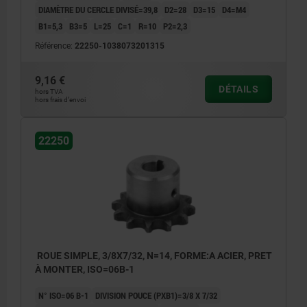
DIAMÈTRE DU CERCLE DIVISÉ=39,8
D2=28
D3=15
D4=M4
B1=5,3
B3=5
L=25
C=1
R=10
P2=2,3
Référence:
22250-1038073201315
9,16 €
DÉTAILS
hors TVA
hors frais d’envoi
22250
ROUE SIMPLE, 3/8X7/32, N=14, FORME:A ACIER, PRET
À MONTER, ISO=06B-1
N° ISO=06 B-1
DIVISION POUCE (PXB1)=3/8 X 7/32