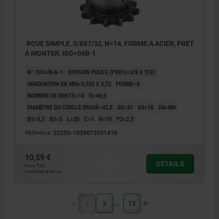
ROUE SIMPLE, 3/8X7/32, N=14, FORME:A ACIER, PRET
À MONTER, ISO=06B-1
N° ISO=06 B-1
DIVISION POUCE (PXB1)=3/8 X 7/32
GRADUATION EN MM=9,525 X 5,72
FORME=A
NOMBRE DE DENTS=14
D=46,5
DIAMÈTRE DU CERCLE DIVISÉ=42,8
D2=31
D3=16
D4=M4
B1=5,3
B3=5
L=25
C=1
R=10
P2=2,3
Référence:
22250-1038073201416
10,59 €
DÉTAILS
hors TVA
hors frais d’envoi
1
2
12