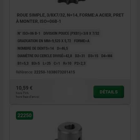
ROUE SIMPLE, 3/8X7/32, N=14, FORME:A ACIER, PRET
À MONTER, ISO=06B-1
N° ISO=06 B-1
DIVISION POUCE (PXB1)=3/8 X 7/32
GRADUATION EN MM=9,525 X 5,72
FORME=A
NOMBRE DE DENTS=14
D=46,5
DIAMÈTRE DU CERCLE DIVISÉ=42,8
D2=31
D3=15
D4=M4
B1=5,3
B3=5
L=25
C=1
R=10
P2=2,3
Référence:
22250-1038073201415
10,59 €
DÉTAILS
hors TVA
hors frais d’envoi
22250