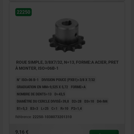
22250
ROUE SIMPLE, 3/8X7/32, N=13, FORME:A ACIER, PRET
À MONTER, ISO=06B-1
N° ISO=06 B-1
DIVISION POUCE (PXB1)=3/8 X 7/32
GRADUATION EN MM=9,525 X 5,72
FORME=A
NOMBRE DE DENTS=13
D=43,5
DIAMÈTRE DU CERCLE DIVISÉ=39,8
D2=28
D3=10
D4=M4
B1=5,3
B3=3
L=25
C=1
R=10
P2=1,4
Référence:
22250-1038073201310
9,16 €