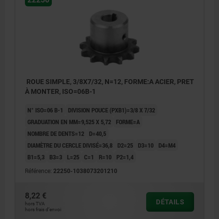
ROUE SIMPLE, 3/8X7/32, N=12, FORME:A ACIER, PRET
À MONTER, ISO=06B-1
N° ISO=06 B-1
DIVISION POUCE (PXB1)=3/8 X 7/32
GRADUATION EN MM=9,525 X 5,72
FORME=A
NOMBRE DE DENTS=12
D=40,5
DIAMÈTRE DU CERCLE DIVISÉ=36,8
D2=25
D3=10
D4=M4
B1=5,3
B3=3
L=25
C=1
R=10
P2=1,4
Référence:
22250-1038073201210
8,22 €
DÉTAILS
hors TVA
hors frais d’envoi