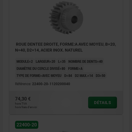
ROUE DENTEE DROITE, FORME:A AVEC MOYEU, B=20,
N=40, D2=14, ACIER INOX. NATUREL
MODULE=2
LARGEUR=20
L=35
NOMBRE DE DENTS=40
DIAMÈTRE DU CERCLE DIVISÉ=80
FORME=A
TYPE DE FORME=AVEC MOYEU
D=84
D2 MAX.=14
D3=50
Référence:
22400-20-1120200040
74,30 €
DÉTAILS
hors TVA
hors frais d’envoi
22400-20