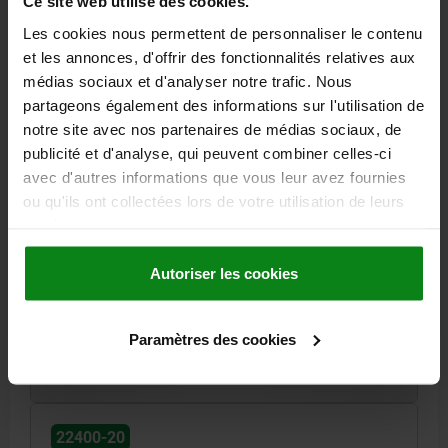
Ce site web utilise des cookies.
Les cookies nous permettent de personnaliser le contenu
et les annonces, d'offrir des fonctionnalités relatives aux
médias sociaux et d'analyser notre trafic. Nous
partageons également des informations sur l'utilisation de
notre site avec nos partenaires de médias sociaux, de
publicité et d'analyse, qui peuvent combiner celles-ci
ROUE DENTEE DROITE, FORME:A AVEC MOYEU, B=20,
avec d'autres informations que vous leur avez fournies
N=25, D2=12, ACIER INOX. NATUREL
ou qu'ils ont collectées lors de votre utilisation de leurs
MODULE=2
LARGEUR=20
L=35
NOMBRE DE DENTS=25
services.
DIAMÈTRE DU CERCLE DIVISÉ=50
FORME=A
TYPE DE FORME=AVEC MOYEU
D=54
D2 MAX.=12
D3=35
Autoriser les cookies
Référence:
22400-20-1120200025
Paramètres des cookies
45,31 €
DÉTAILS
hors TVA
hors frais d’envoi
22400-20