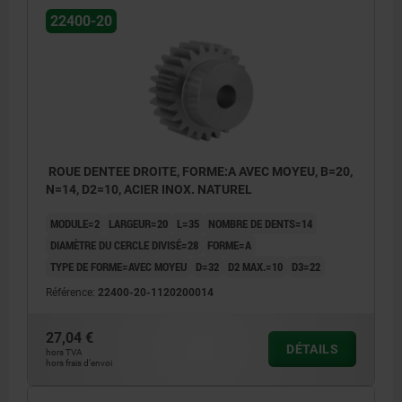
22400-20
ROUE DENTEE DROITE, FORME:A AVEC MOYEU, B=20,
N=14, D2=10, ACIER INOX. NATUREL
MODULE=2
LARGEUR=20
L=35
NOMBRE DE DENTS=14
DIAMÈTRE DU CERCLE DIVISÉ=28
FORME=A
TYPE DE FORME=AVEC MOYEU
D=32
D2 MAX.=10
D3=22
Référence:
22400-20-1120200014
27,04 €
DÉTAILS
hors TVA
hors frais d’envoi