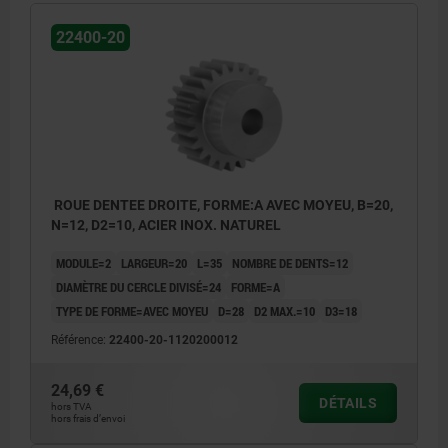
22400-20
ROUE DENTEE DROITE, FORME:A AVEC MOYEU, B=20,
N=12, D2=10, ACIER INOX. NATUREL
MODULE=2
LARGEUR=20
L=35
NOMBRE DE DENTS=12
DIAMÈTRE DU CERCLE DIVISÉ=24
FORME=A
TYPE DE FORME=AVEC MOYEU
D=28
D2 MAX.=10
D3=18
Référence:
22400-20-1120200012
24,69 €
DÉTAILS
hors TVA
hors frais d’envoi
Forme A : avec moyeu