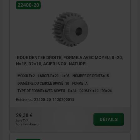
22400-20
ROUE DENTEE DROITE, FORME:A AVEC MOYEU, B=20,
N=15, D2=10, ACIER INOX. NATUREL
MODULE=2
LARGEUR=20
L=35
NOMBRE DE DENTS=15
DIAMÈTRE DU CERCLE DIVISÉ=30
FORME=A
TYPE DE FORME=AVEC MOYEU
D=34
D2 MAX.=10
D3=24
Référence:
22400-20-1120200015
29,38 €
DÉTAILS
hors TVA
hors frais d’envoi