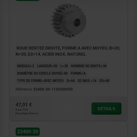
ROUE DENTEE DROITE, FORME:A AVEC MOYEU, B=20,
N=30, D2=14, ACIER INOX. NATUREL
MODULE=2
LARGEUR=20
L=35
NOMBRE DE DENTS=30
DIAMÈTRE DU CERCLE DIVISÉ=60
FORME=A
TYPE DE FORME=AVEC MOYEU
D=64
D2 MAX.=14
D3=40
Référence:
22400-20-1120200030
47,01 €
DÉTAILS
hors TVA
hors frais d’envoi
22400-20