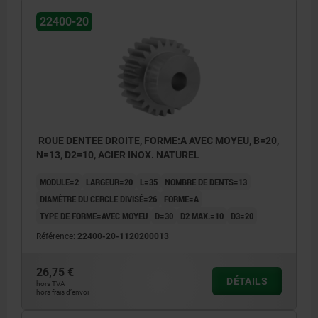
Forme B : sans moyeu
22400-20
ROUE DENTEE DROITE, FORME:A AVEC MOYEU, B=20,
N=13, D2=10, ACIER INOX. NATUREL
MODULE=2
LARGEUR=20
L=35
NOMBRE DE DENTS=13
DIAMÈTRE DU CERCLE DIVISÉ=26
FORME=A
TYPE DE FORME=AVEC MOYEU
D=30
D2 MAX.=10
D3=20
Référence:
22400-20-1120200013
26,75 €
DÉTAILS
hors TVA
hors frais d’envoi