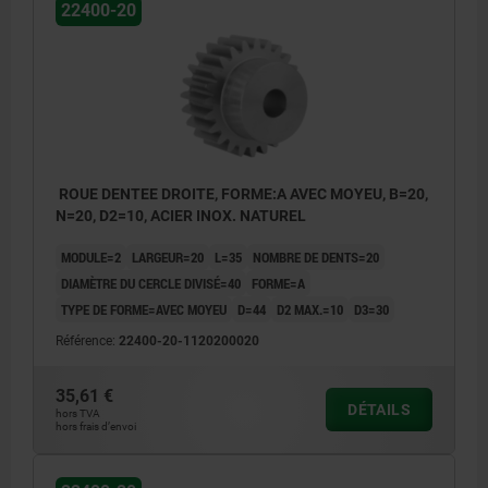
22400-20
ROUE DENTEE DROITE, FORME:A AVEC MOYEU, B=20,
N=20, D2=10, ACIER INOX. NATUREL
MODULE=2
LARGEUR=20
L=35
NOMBRE DE DENTS=20
DIAMÈTRE DU CERCLE DIVISÉ=40
FORME=A
TYPE DE FORME=AVEC MOYEU
D=44
D2 MAX.=10
D3=30
Référence:
22400-20-1120200020
35,61 €
DÉTAILS
hors TVA
hors frais d’envoi