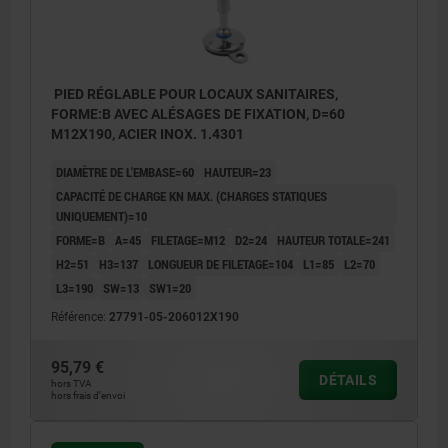
PIED RÉGLABLE POUR LOCAUX SANITAIRES,
FORME:B AVEC ALÉSAGES DE FIXATION, D=60
M12X190, ACIER INOX. 1.4301
DIAMÈTRE DE L'EMBASE=60
HAUTEUR=23
CAPACITÉ DE CHARGE KN MAX. (CHARGES STATIQUES
UNIQUEMENT)=10
FORME=B
A=45
FILETAGE=M12
D2=24
HAUTEUR TOTALE=241
H2=51
H3=137
LONGUEUR DE FILETAGE=104
L1=85
L2=70
L3=190
SW=13
SW1=20
Référence:
27791-05-206012X190
95,79 €
DÉTAILS
hors TVA
hors frais d’envoi