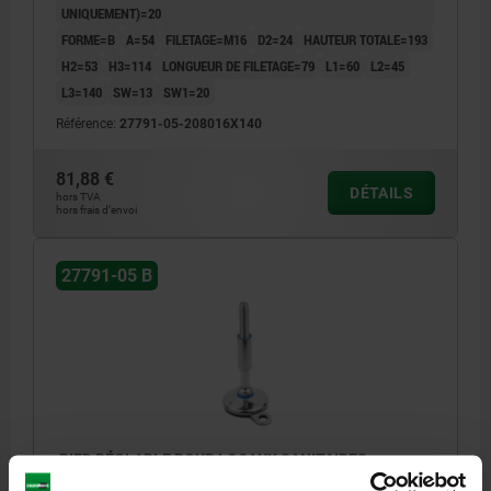
UNIQUEMENT)=20
FORME=B
A=54
FILETAGE=M16
D2=24
HAUTEUR TOTALE=193
H2=53
H3=114
LONGUEUR DE FILETAGE=79
L1=60
L2=45
L3=140
SW=13
SW1=20
Référence:
27791-05-208016X140
81,88 €
DÉTAILS
hors TVA
hors frais d’envoi
27791-05 B
PIED RÉGLABLE POUR LOCAUX SANITAIRES,
FORME:B AVEC ALÉSAGES DE FIXATION, D=80