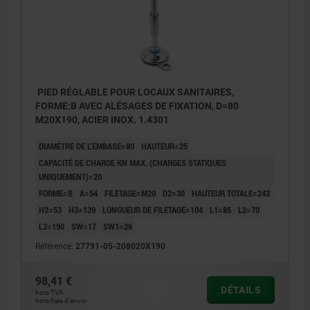
PIED RÉGLABLE POUR LOCAUX SANITAIRES,
FORME:B AVEC ALÉSAGES DE FIXATION, D=80
M20X190, ACIER INOX. 1.4301
DIAMÈTRE DE L'EMBASE=80
HAUTEUR=25
CAPACITÉ DE CHARGE KN MAX. (CHARGES STATIQUES
UNIQUEMENT)=20
FORME=B
A=54
FILETAGE=M20
D2=30
HAUTEUR TOTALE=243
H2=53
H3=139
LONGUEUR DE FILETAGE=104
L1=85
L2=70
L3=190
SW=17
SW1=26
Référence:
27791-05-208020X190
98,41 €
DÉTAILS
hors TVA
hors frais d’envoi