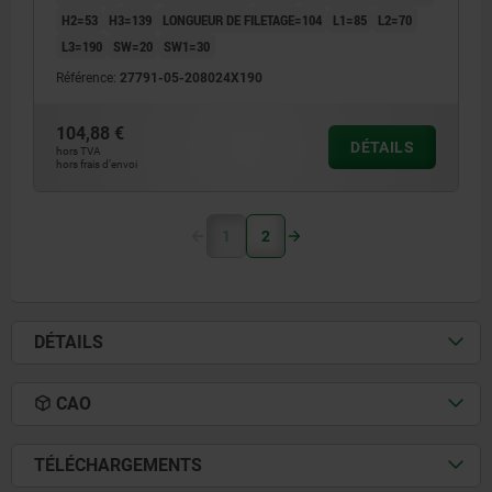
H2=53
H3=139
LONGUEUR DE FILETAGE=104
L1=85
L2=70
L3=190
SW=20
SW1=30
Référence:
27791-05-208024X190
104,88 €
DÉTAILS
hors TVA
hors frais d’envoi
1
2
DÉTAILS
CAO
TÉLÉCHARGEMENTS