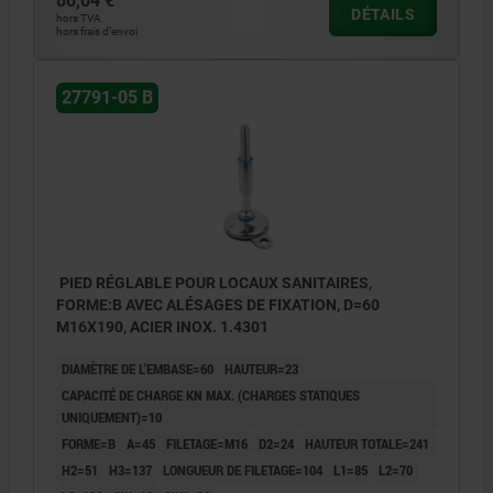
80,04 €
DÉTAILS
hors TVA
hors frais d’envoi
27791-05 B
PIED RÉGLABLE POUR LOCAUX SANITAIRES,
FORME:B AVEC ALÉSAGES DE FIXATION, D=60
M16X190, ACIER INOX. 1.4301
DIAMÈTRE DE L'EMBASE=60
HAUTEUR=23
CAPACITÉ DE CHARGE KN MAX. (CHARGES STATIQUES
UNIQUEMENT)=10
FORME=B
A=45
FILETAGE=M16
D2=24
HAUTEUR TOTALE=241
H2=51
H3=137
LONGUEUR DE FILETAGE=104
L1=85
L2=70