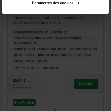
Paramètres des cookies
PIED RÉGLABLE POUR LOCAUX SANITAIRES,
FORME:B AVEC ALÉSAGES DE FIXATION, D=80
M20X140, ACIER INOX. 1.4301
DIAMÈTRE DE L'EMBASE=80
HAUTEUR=25
CAPACITÉ DE CHARGE KN MAX. (CHARGES STATIQUES
UNIQUEMENT)=20
FORME=B
A=54
FILETAGE=M20
D2=30
HAUTEUR TOTALE=193
H2=53
H3=114
LONGUEUR DE FILETAGE=79
L1=60
L2=45
L3=140
SW=17
SW1=26
Référence:
27791-05-208020X140
85,80 €
DÉTAILS
hors TVA
hors frais d’envoi
27791-05 B