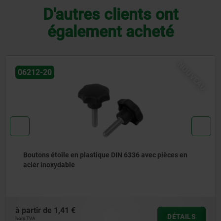
D'autres clients ont
également acheté
VEAU
27750
Tampon chapeau Type H2
à partir de
4,06 €
S
DÉTAI
hors TVA