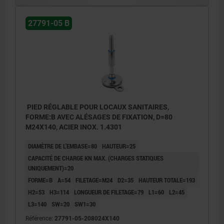
27791-05 B
PIED RÉGLABLE POUR LOCAUX SANITAIRES,
FORME:B AVEC ALÉSAGES DE FIXATION, D=80
M24X140, ACIER INOX. 1.4301
DIAMÈTRE DE L'EMBASE=80
HAUTEUR=25
CAPACITÉ DE CHARGE KN MAX. (CHARGES STATIQUES
UNIQUEMENT)=20
FORME=B
A=54
FILETAGE=M24
D2=35
HAUTEUR TOTALE=193
H2=53
H3=114
LONGUEUR DE FILETAGE=79
L1=60
L2=45
L3=140
SW=20
SW1=30
Référence:
27791-05-208024X140