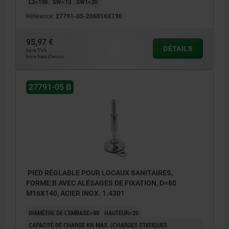
L3=190
SW=13
SW1=20
Référence:
27791-05-206016X190
95,97 €
DÉTAILS
hors TVA
hors frais d’envoi
27791-05 B
PIED RÉGLABLE POUR LOCAUX SANITAIRES,
FORME:B AVEC ALÉSAGES DE FIXATION, D=80
M16X140, ACIER INOX. 1.4301
DIAMÈTRE DE L'EMBASE=80
HAUTEUR=25
CAPACITÉ DE CHARGE KN MAX. (CHARGES STATIQUES