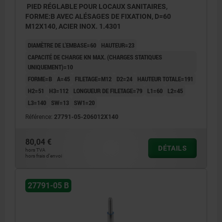
PIED RÉGLABLE POUR LOCAUX SANITAIRES,
FORME:B AVEC ALÉSAGES DE FIXATION, D=60
M12X140, ACIER INOX. 1.4301
DIAMÈTRE DE L'EMBASE=60
HAUTEUR=23
CAPACITÉ DE CHARGE KN MAX. (CHARGES STATIQUES
UNIQUEMENT)=10
FORME=B
A=45
FILETAGE=M12
D2=24
HAUTEUR TOTALE=191
H2=51
H3=112
LONGUEUR DE FILETAGE=79
L1=60
L2=45
L3=140
SW=13
SW1=20
Référence:
27791-05-206012X140
1) Plage de réglage
80,04 €
DÉTAILS
hors TVA
hors frais d’envoi
27791-05 B