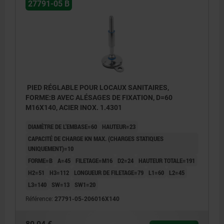
27791-05 B
PIED RÉGLABLE POUR LOCAUX SANITAIRES,
FORME:B AVEC ALÉSAGES DE FIXATION, D=60
M16X140, ACIER INOX. 1.4301
DIAMÈTRE DE L'EMBASE=60
HAUTEUR=23
CAPACITÉ DE CHARGE KN MAX. (CHARGES STATIQUES
UNIQUEMENT)=10
FORME=B
A=45
FILETAGE=M16
D2=24
HAUTEUR TOTALE=191
H2=51
H3=112
LONGUEUR DE FILETAGE=79
L1=60
L2=45
L3=140
SW=13
SW1=20
Référence:
27791-05-206016X140