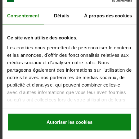
M16X190, ACIER INOX. 1.4301
DIAMÈTRE DE L'EMBASE=80
HAUTEUR=25
Consentement
Détails
À propos des cookies
CAPACITÉ DE CHARGE KN MAX. (CHARGES STATIQUES
UNIQUEMENT)=20
FORME=B
A=54
FILETAGE=M16
D2=24
HAUTEUR TOTALE=243
Ce site web utilise des cookies.
H2=53
H3=139
LONGUEUR DE FILETAGE=104
L1=85
L2=70
Les cookies nous permettent de personnaliser le contenu
L3=190
SW=13
SW1=20
et les annonces, d'offrir des fonctionnalités relatives aux
Référence:
27791-05-208016X190
médias sociaux et d'analyser notre trafic. Nous
partageons également des informations sur l'utilisation de
97,55 €
notre site avec nos partenaires de médias sociaux, de
DÉTAILS
hors TVA
publicité et d'analyse, qui peuvent combiner celles-ci
hors frais d’envoi
avec d'autres informations que vous leur avez fournies
ou qu'ils ont collectées lors de votre utilisation de leurs
27791-05 B
services.
Autoriser les cookies