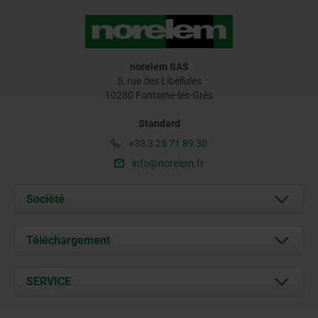
norelem SAS
5, rue des Libellules
10280 Fontaine-les-Grès
Standard
+33 3 25 71 89 30
info@norelem.fr
Société
À propos de nous
Téléchargement
Actualités
Documents
SERVICE
Contact