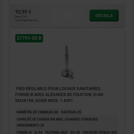
92,95 €
DÉTAILS
hors TVA
hors frais d’envoi
27791-05 B
PIED RÉGLABLE POUR LOCAUX SANITAIRES,
FORME:B AVEC ALÉSAGES DE FIXATION, D=80
M24X190, ACIER INOX. 1.4301
DIAMÈTRE DE L'EMBASE=80
HAUTEUR=25
CAPACITÉ DE CHARGE KN MAX. (CHARGES STATIQUES
UNIQUEMENT)=20
FORME=B
A=54
FILETAGE=M24
D2=35
HAUTEUR TOTALE=243