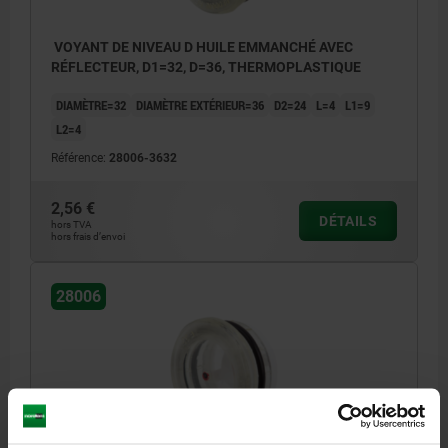
VOYANT DE NIVEAU D HUILE EMMANCHÉ AVEC
RÉFLECTEUR, D1=32, D=36, THERMOPLASTIQUE
DIAMÈTRE=32
DIAMÈTRE EXTÉRIEUR=36
D2=24
L=4
L1=9
L2=4
Référence:
28006-3632
2,56 €
DÉTAILS
hors TVA
hors frais d’envoi
28006