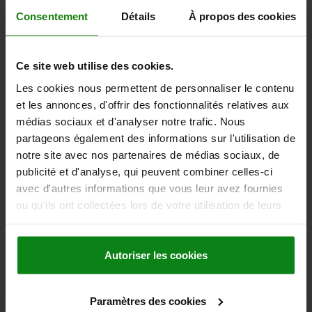
VOYANT DE NIVEAU D HUILE EMMANCHÉ AVEC
Consentement
Détails
À propos des cookies
RÉFLECTEUR, D1=38, D=42, THERMOPLASTIQUE
DIAMÈTRE=38
DIAMÈTRE EXTÉRIEUR=42
D2=30
L=4
L1=10
Ce site web utilise des cookies.
L2=4
Les cookies nous permettent de personnaliser le contenu
Référence:
28006-4238
et les annonces, d'offrir des fonctionnalités relatives aux
médias sociaux et d'analyser notre trafic. Nous
2,82 €
DÉTAILS
hors TVA
partageons également des informations sur l'utilisation de
hors frais d’envoi
notre site avec nos partenaires de médias sociaux, de
publicité et d'analyse, qui peuvent combiner celles-ci
28006
avec d'autres informations que vous leur avez fournies
ou qu'ils ont collectées lors de votre utilisation de leurs
services.
Autoriser les cookies
Paramètres des cookies
VOYANT DE NIVEAU D HUILE EMMANCHÉ AVEC