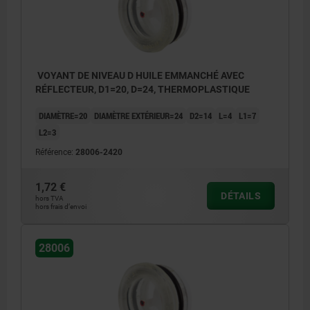
VOYANT DE NIVEAU D HUILE EMMANCHÉ AVEC
RÉFLECTEUR, D1=20, D=24, THERMOPLASTIQUE
DIAMÈTRE=20
DIAMÈTRE EXTÉRIEUR=24
D2=14
L=4
L1=7
L2=3
Référence:
28006-2420
1,72 €
DÉTAILS
hors TVA
hors frais d’envoi
28006
1) Réflecteur
2) Joint torique