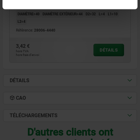
RÉFLECTEUR, D1=40, D=44, THERMOPLASTIQUE
DIAMÈTRE=40
DIAMÈTRE EXTÉRIEUR=44
D2=32
L=4
L1=10
L2=4
Référence:
28006-4440
3,42 €
DÉTAILS
hors TVA
hors frais d’envoi
DÉTAILS
CAO
TÉLÉCHARGEMENTS
D'autres clients ont