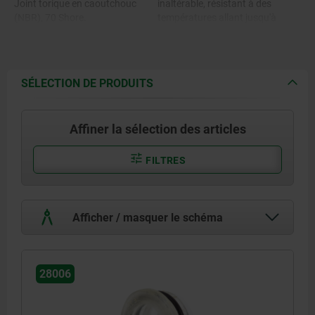
Joint torique en caoutchouc
inaltérable, résistant à des
(NBR), 70 Shore.
températures allant jusqu'à
Réflecteur en plastique.
90 °C, résistant aux solvants
mais pas à l'alcool, résistant au
gel.
Réflecteur blanc.
SÉLECTION DE PRODUITS
Affiner la sélection des articles
FILTRES
Afficher / masquer le schéma
28006