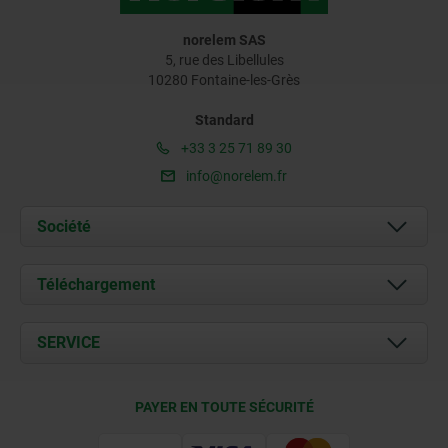
norelem SAS
5, rue des Libellules
10280 Fontaine-les-Grès
Standard
+33 3 25 71 89 30
info@norelem.fr
Société
À propos de nous
Téléchargement
Actualités
Documents
SERVICE
Contact
Conditions de livraison
PAYER EN TOUTE SÉCURITÉ
Certification