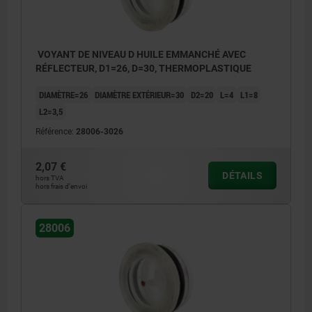
3) Repère de contrôle
VOYANT DE NIVEAU D HUILE EMMANCHÉ AVEC
RÉFLECTEUR, D1=26, D=30, THERMOPLASTIQUE
DIAMÈTRE=26
DIAMÈTRE EXTÉRIEUR=30
D2=20
L=4
L1=8
L2=3,5
Référence:
28006-3026
2,07 €
DÉTAILS
hors TVA
hors frais d’envoi
28006