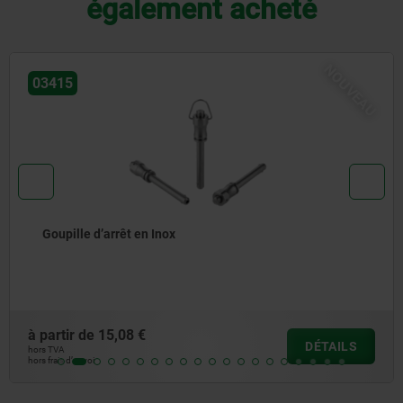
également acheté
NOUVEAU
03415
rrêt en Inox
Goupille d
5,08 €
à partir de
DÉTAILS
hors TVA
hors frais d’envoi