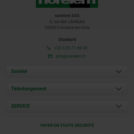
norelem SAS
5, rue des Libellules
10280 Fontaine-les-Grès
Standard
+33 3 25 71 89 30
info@norelem.fr
Société
À propos de nous
Téléchargement
Actualités
Documents
SERVICE
Contact
Conditions de livraison
PAYER EN TOUTE SÉCURITÉ
Certification