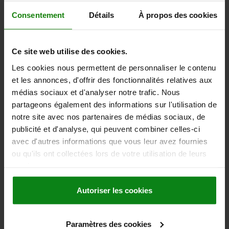
UNIQUEMENT)=23
Consentement
Détails
À propos des cookies
Référence:
02008-116X025
53,34 €
Ce site web utilise des cookies.
DÉTAILS
hors TVA
hors frais d’envoi
Les cookies nous permettent de personnaliser le contenu
et les annonces, d'offrir des fonctionnalités relatives aux
médias sociaux et d'analyser notre trafic. Nous
02008 C
partageons également des informations sur l'utilisation de
notre site avec nos partenaires de médias sociaux, de
publicité et d'analyse, qui peuvent combiner celles-ci
avec d'autres informations que vous leur avez fournies
ou qu'ils ont collectées lors de votre utilisation de leurs
services.
SUPPORT OSCILLANT AVEC JOINT TORIQUE,
FORME:C ACIER DE TRAITEMENT, COMP:ACIER À
Autoriser les cookies
OUTILS
FILETAGE=M16
FORME=C
LONGUEUR DE FILETAGE=35
D3=8,5
Paramètres des cookies