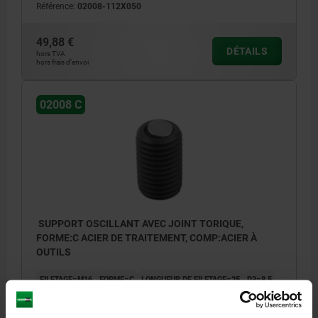
Référence:
02008-112X050
49,88 €
DÉTAILS
hors TVA
hors frais d’envoi
02008 C
SUPPORT OSCILLANT AVEC JOINT TORIQUE,
FORME:C ACIER DE TRAITEMENT, COMP:ACIER À
OUTILS
FILETAGE=M16
FORME=C
LONGUEUR DE FILETAGE=25
D3=8,5
H1=1,5
SW1=8
Ø BILLE=10
CAPACITÉ DE CHARGE KN MAX. (CHARGES STATIQUES