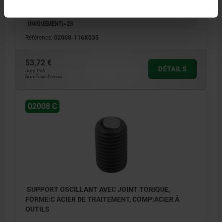
H1=1,5
SW1=8
Ø BILLE=10
CAPACITÉ DE CHARGE KN MAX. (CHARGES STATIQUES
UNIQUEMENT)=23
Référence:
02008-116X035
53,72 €
DÉTAILS
hors TVA
hors frais d’envoi
02008 C
SUPPORT OSCILLANT AVEC JOINT TORIQUE,
FORME:C ACIER DE TRAITEMENT, COMP:ACIER À
OUTILS