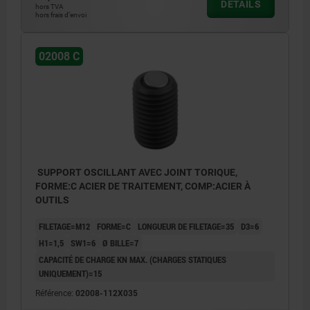
DÉTAILS
hors TVA
hors frais d’envoi
02008 C
SUPPORT OSCILLANT AVEC JOINT TORIQUE,
FORME:C ACIER DE TRAITEMENT, COMP:ACIER À
OUTILS
FILETAGE=M12
FORME=C
LONGUEUR DE FILETAGE=35
D3=6
H1=1,5
SW1=6
Ø BILLE=7
CAPACITÉ DE CHARGE KN MAX. (CHARGES STATIQUES
UNIQUEMENT)=15
Référence:
02008-112X035