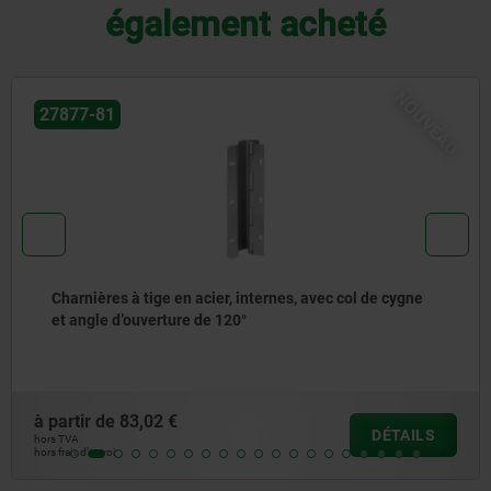
également acheté
NOUVEAU
27877-80
 de cygne
Charnières à tige en acier, internes, avec co
et angle d’ouverture de 90°
à partir de
72,37 €
DÉTAILS
hors TVA
hors frais d’envoi