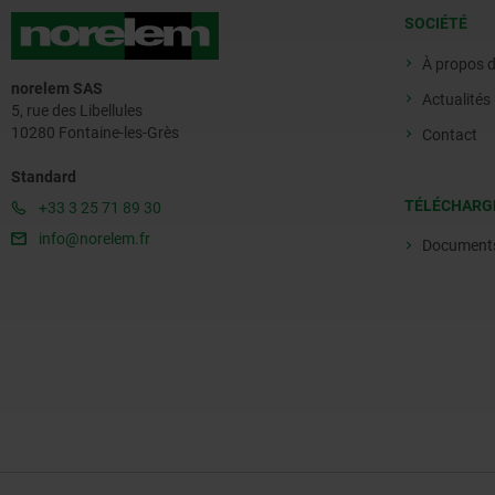
SOCIÉTÉ
À propos 
norelem SAS
Actualités
5, rue des Libellules
10280 Fontaine-les-Grès
Contact
Standard
TÉLÉCHARG
+33 3 25 71 89 30
info@norelem.fr
Document