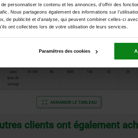
bras de
bras de
bras de
bras de
bras de
e personnaliser le contenu et les annonces, d'offrir des fonctio
serrage
serrage
serrage
serrage
serrage
rafic. Nous partageons également des informations sur l'utilisati
, de publicité et d'analyse, qui peuvent combiner celles-ci avec
sans
13-129
68
M12
101
34
27
ils ont collectées lors de votre utilisation de leurs services.
bras de
serrage
sans
16-147
75
M16
116
43
29
Paramètres des cookies
A
bras de
serrage
sans
16-169
85
M20
140
52
34
bras de
serrage
AGRANDIR LE TABLEAU
utres clients ont également ac