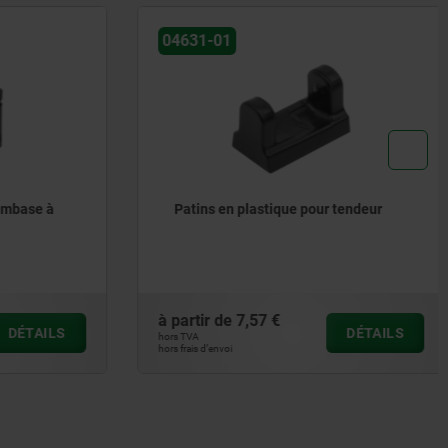
04631-01
mbase à
Patins en plastique pour tendeur
à partir de
7,57 €
DÉTAILS
DÉTAILS
hors TVA
hors frais d’envoi