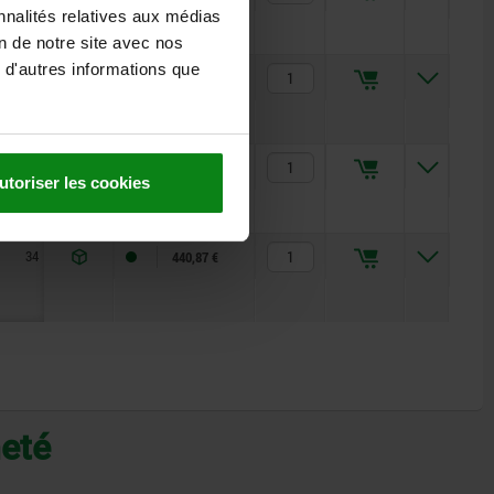
nnalités relatives aux médias
on de notre site avec nos
 d'autres informations que
27
130
22,5
70
339,68 €
29
150
25
150
368,59 €
utoriser les cookies
34
170
29
200
440,87 €
heté