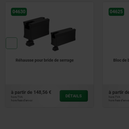
04630
04625
Réhausse pour bride de serrage
Bloc de b
à partir de
148,56 €
à partir de
DÉTAILS
hors TVA
hors TVA
hors frais d’envoi
hors frais d’envoi