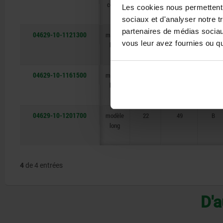
courte
courte
long
long
long
Les cookies nous permettent d
sociaux et d'analyser notre t
partenaires de médias sociaux
04629-10-1121300
modèle
14
30
B
vous leur avez fournies ou qu'
long
04629-10-1161500
modèle
18
43
B
long
04629-10-1201700
modèle
22
49
B
long
4
de 4 entrées
D'a