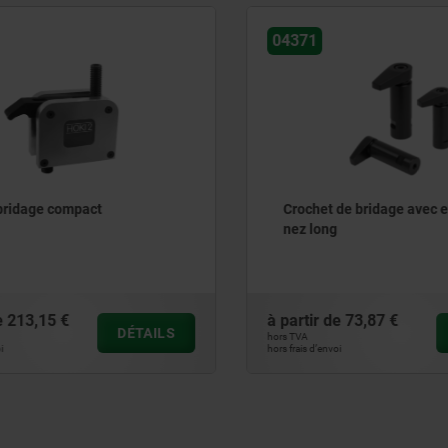
04371
ridage compact
Crochet de bridage avec e
nez long
213,15 €
à partir de
73,87 €
DÉTAILS
hors TVA
hors frais d’envoi