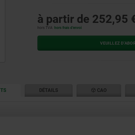
à partir de
252,95 
hors TVA
hors frais d’envoi
VEUILLEZ D’ABO
CURRENT
CURRENT
ITS
DÉTAILS
CAO
TAB:
TAB: