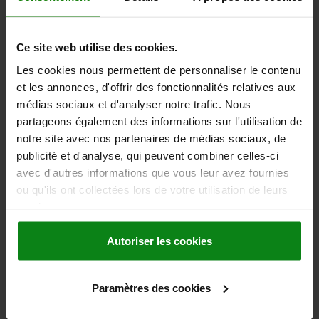
25X36X28, ACIER INOX.
FORME=A
LARGEUR=36
B1=26
HAUTEUR=28
LONGUEUR=25
Ce site web utilise des cookies.
Référence:
04631-036
Les cookies nous permettent de personnaliser le contenu
7,91 €
et les annonces, d'offrir des fonctionnalités relatives aux
DÉTAILS
hors TVA
médias sociaux et d'analyser notre trafic. Nous
hors frais d’envoi
partageons également des informations sur l'utilisation de
notre site avec nos partenaires de médias sociaux, de
04631 A
publicité et d'analyse, qui peuvent combiner celles-ci
avec d'autres informations que vous leur avez fournies
ou qu'ils ont collectées lors de votre utilisation de leurs
services.
Autoriser les cookies
PATIN POUR FORCE DE SERRAGE, FORME:A LISSE
28X43X29, ACIER INOX.
Paramètres des cookies
FORME=A
LARGEUR=43
B1=31,5
HAUTEUR=29