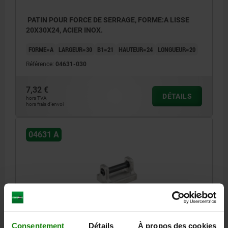
PATIN POUR FORCE DE SERRAGE, FORME:A LISSE
20X30X24, ACIER INOX.
FORME=A
LARGEUR=30
B1=21
HAUTEUR=24
LONGUEUR=20
Référence:
04631-030
7,32 €
DÉTAILS
hors TVA
hors frais d’envoi
04631 A
PATIN POUR FORCE DE SERRAGE, FORME:A LISSE
Consentement
Détails
À propos des cookies