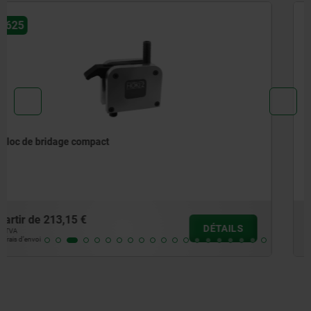
04370
Crochet de bridage à nez long
à partir de
35,00 €
DÉTAIL
hors TVA
hors frais d’envoi