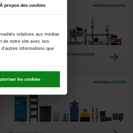
À propos des cookies
norelem
actionne.
nnalités relatives aux médias
on de notre site avec nos
 d'autres informations que
Systèmes et composants pour la construction
de machines et d'installations
utoriser les cookies
norelem
contrôle.