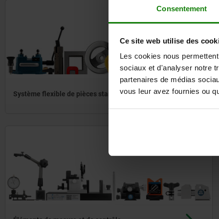
Consentement
norelem
réalise.
Ce site web utilise des cook
Les cookies nous permettent d
sociaux et d'analyser notre t
partenaires de médias sociaux
vous leur avez fournies ou qu'
Système flexible de pièces standardisées
norelem
mesure.