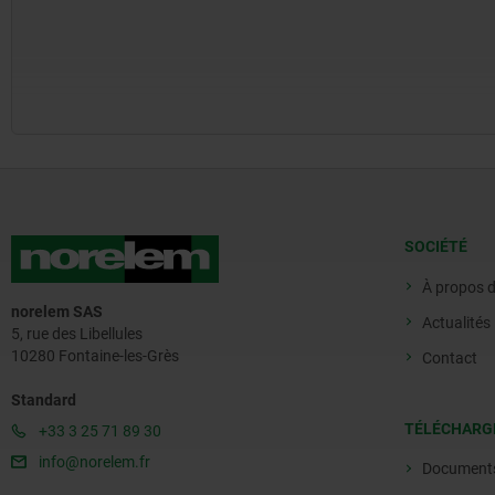
SOCIÉTÉ
À propos 
norelem SAS
Actualités
5, rue des Libellules
10280 Fontaine-les-Grès
Contact
Standard
TÉLÉCHARG
+33 3 25 71 89 30
info@norelem.fr
Document