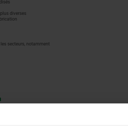
disés
 plus diverses
brication
 les secteurs, notamment
n
mplexes : c’est en choisissant le bon composant au bon moment 
et regardez cette vidéo pour voir à quel point les solutions nor