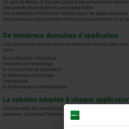
Un gain de temps et d’argent grâce à des composants standar
Une grande disponibilité et une qualité fiable
Des possibilités d’utilisation flexibles pour les applications les
Des processus précis et prévisibles dans la conception et la fa
De nombreux domaines d’application
Les composants standardisés norelem sont utilisés dans tous
dans :
la construction mécanique
l’industrie de l’emballage
la construction de dispositifs
la fabrication d’outillages
l’aérospatial
la technologie d’automatisation
La solution adaptée à chaque applicatio
Des éléments de construction simples aux solutions système co
pérennes. Découvrez l’univers de nos composants standardisés 