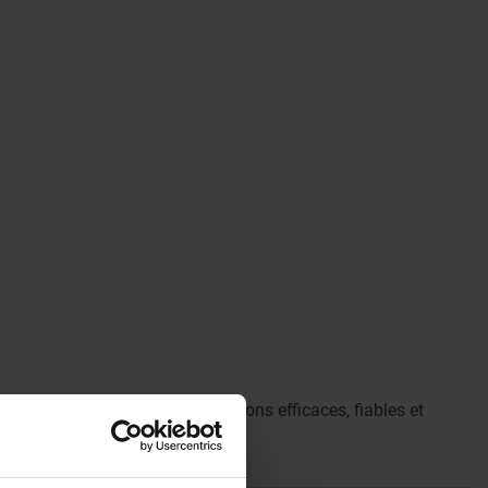
que l’on obtient des applications efficaces, fiables et
elem sont polyvalentes.