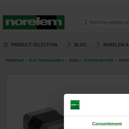
PRODUCT SELECTION
BLOG
NORELEM 
HOMEPAGE
ELECTROMECHANICS
85000
STEPPER MOTORS
STEP
Consentement