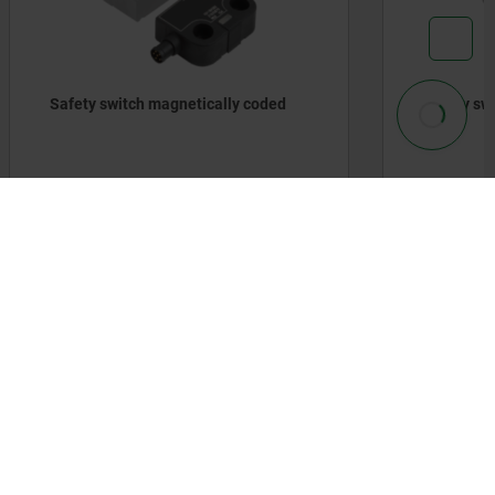
y coded
Safety switch RFID coded
DETAILS
DETAILS