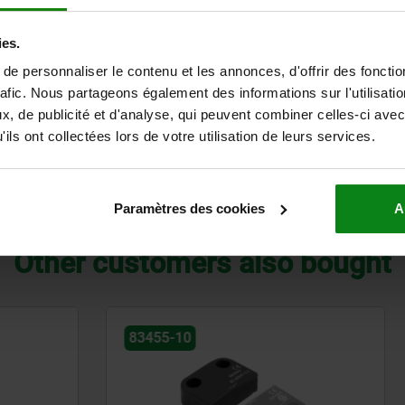
ies.
e personnaliser le contenu et les annonces, d'offrir des fonctio
VERSION
rafic. Nous partageons également des informations sur l'utilisati
, de publicité et d'analyse, qui peuvent combiner celles-ci avec
2-phase high-torque stepper motor in NEMA 17, NEMA 
increment angle (full increment) with 4-wired connec
ils ont collectées lors de votre utilisation de leurs services.
Paramètres des cookies
A
Other customers also bought
83455