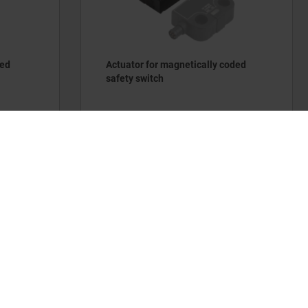
for magnetically coded
Safety switch magneticall
itch
DETAILS