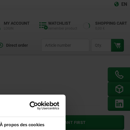
EN
MY ACCOUNT
WATCHLIST
SHOPPING CART
LOGIN
remember product
0,00 €
productCode
qty
Direct order
PLEASE SELECT A VARIANT FIRST
À propos des cookies