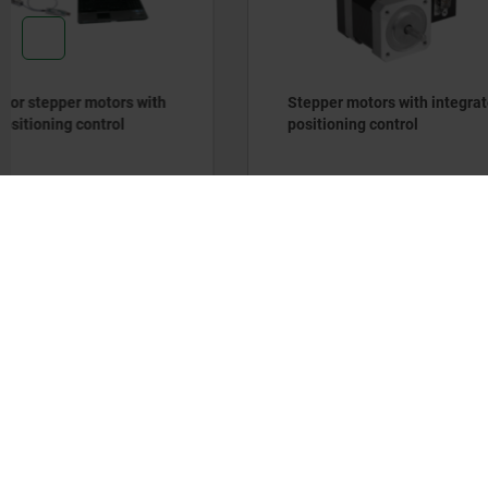
Stepper motors with integrated
Actuator 
positioning control
safety sw
DETAILS