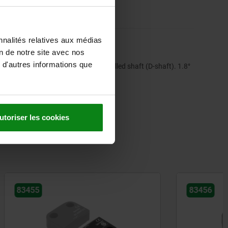
nnalités relatives aux médias
on de notre site avec nos
 d'autres informations que
23 and NEMA 34 sizes with flat-milled shaft (D-shaft). 1.8°
tion cable.
utoriser les cookies
83456