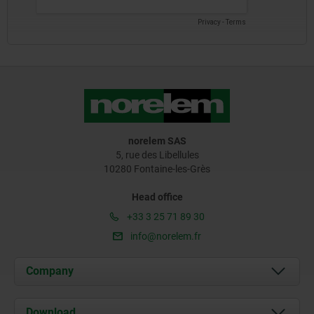
norelem SAS
5, rue des Libellules
10280 Fontaine-les-Grès
Head office
+33 3 25 71 89 30
info@norelem.fr
Company
About us
Download