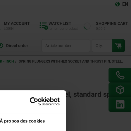
EN
MY ACCOUNT
WATCHLIST
SHOPPING CART
LOGIN
remember product
0,00 €
productCode
qty
Direct order
K - INCH
SPRING PLUNGERS WITH HEX SOCKET AND THRUST PIN, STEEL,
t and thrust pin, steel, standard spring
onents
on, trade, domestic
À propos des cookies