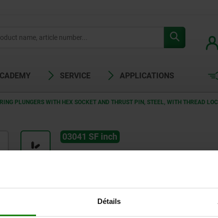
ACADEMY
SERVICE
APPLICATIONS
RING PLUNGERS WITH HEX SOCKET AND THRUST PIN, STEEL, WITH THREAD LOC
03041 SF inch
Spring plungers with hex socke
force, with thread lock - inch
Quick indexing, positioning and fixating of comp
Application sectors: machine and plant constructi
Détails
Universally applicable and easy to mount