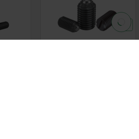
gon socket
Spring plungers with slot and ball,
steel - inch
DETAILS
DETAILS