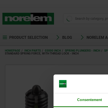
PRODUCT SELECTION
BLOG
NORELEM 
HOMEPAGE
INCH PARTS
03000 INCH
SPRING PLUNGERS - INCH
SP
STANDARD SPRING FORCE, WITH THREAD LOCK - INCH
Consentement