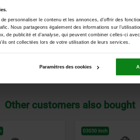
ball point hardened
ies.
with thread lock: safety against vibrations, reusab
e personnaliser le contenu et les annonces, d'offrir des fonctio
rafic. Nous partageons également des informations sur l'utilisati
, de publicité et d'analyse, qui peuvent combiner celles-ci avec
ils ont collectées lors de votre utilisation de leurs services.
from
3,74 €
plus sales tax
plus shipping costs
Paramètres des cookies
A
Other customers also bought
h
03030 inch