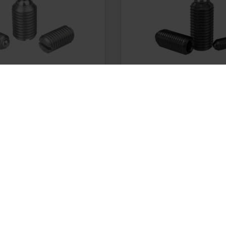
ngers with slot and ball,
Spring plungers with hexa
steel - inch
and ball, steel - inch
DETAILS