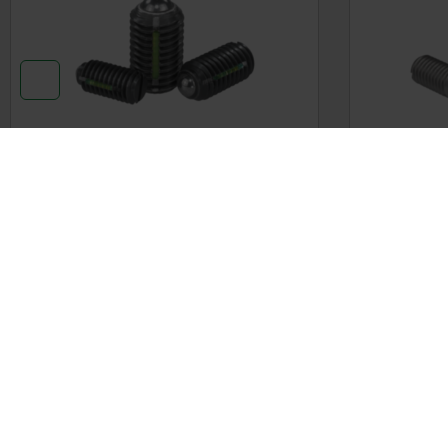
Spring plungers with slot and ball,
Spring plu
steel, with thread lock - inch
stainless 
DETAILS