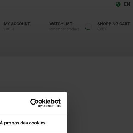
EN
MY ACCOUNT
WATCHLIST
SHOPPING CART
LOGIN
remember product
0,00 €
À propos des cookies