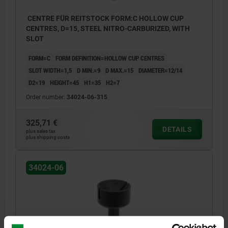
CENTRE FÜR REITSTOCK FORM:C HOLLOW CUP
CENTRES, D=15, STEEL NITRO-CARBURIZED, WITH
SLOT
FORM=C
FORM DEFINITION=HOLLOW CUP CENTRES
SLOT WIDTH=1,5
D MIN.=9
D MAX.=15
DIAMETER=12/14
D2=19
HEIGHT=45
H1=35
H2=7
Order number:
34024-06-315
325,71 €
DETAILS
plus sales tax
plus shipping costs
34024-06