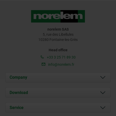
norelem SAS
5, rue des Libellules
10280 Fontaine-les-Grès
Head office
+33 3 25 71 89 30
info@norelem.fr
Company
About us
Download
News
Documents
Service
Contact