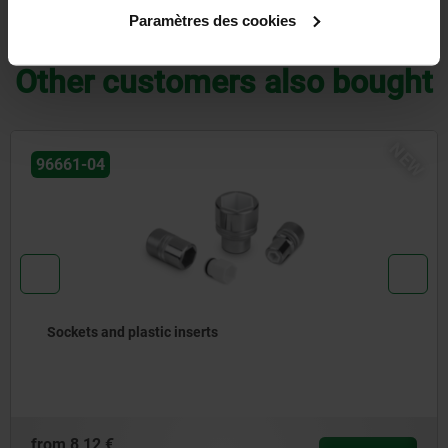
Paramètres des cookies
DOWNLOADS
Other customers also bought
NEW
34020
Clamping component set for fixating for optical
measuring processes
from
4 379,65 €