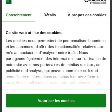
CENTRE FÜR REITSTOCK FORM:D HOHLSPITZE
Consentement
Détails
À propos des cookies
ABGEFLACHT, D=30, STEEL NITRO-CARBURIZED,
WITH SLOT
FORM=D
FORM DEFINITION=HOLLOW CUP CENTRES FLATTENED
Ce site web utilise des cookies.
SLOT WIDTH=3
D MIN.=16
D MAX.=30
DIAMETER=12/14
Les cookies nous permettent de personnaliser le contenu
D2=35
HEIGHT=55
H1=35
H2=17
et les annonces, d'offrir des fonctionnalités relatives aux
Order number:
34024-06-430
médias sociaux et d'analyser notre trafic. Nous
partageons également des informations sur l'utilisation de
379,47 €
notre site avec nos partenaires de médias sociaux, de
DETAILS
plus sales tax
publicité et d'analyse, qui peuvent combiner celles-ci
plus shipping costs
avec d'autres informations que vous leur avez fournies
ou qu'ils ont collectées lors de votre utilisation de leurs
services.
FORMS
Autoriser les cookies
DETAILS