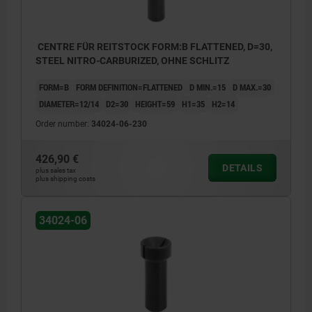
CENTRE FÜR REITSTOCK FORM:B FLATTENED, D=30,
STEEL NITRO-CARBURIZED, OHNE SCHLITZ
FORM=B
FORM DEFINITION=FLATTENED
D MIN.=15
D MAX.=30
DIAMETER=12/14
D2=30
HEIGHT=59
H1=35
H2=14
Order number:
34024-06-230
426,90 €
DETAILS
plus sales tax
plus shipping costs
34024-06