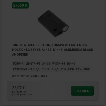
27860 A
HINGE W. ADJ. FRICTION, FORM:A W. FASTENING
HOLE D=6,3 55X65, A1=38, B1=48, ALUMINIUM BLACK
ANODISED
FORM=A
LENGTH=55
A1=38
WIDTH=65
B1=48
FASTENING HOLE=6,3
D1=18
S=4,5
F1 N=8960
F2 N =8070
Order number:
27860-55651
22,07 €
DETAILS
plus sales tax
plus shipping costs