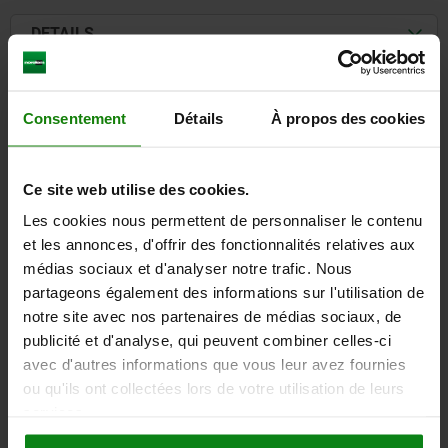
DETAILS
CAD
Consentement
Détails
À propos des cookies
DOWNLOADS
Other customers also bought
Ce site web utilise des cookies.
Les cookies nous permettent de personnaliser le contenu
et les annonces, d'offrir des fonctionnalités relatives aux
médias sociaux et d'analyser notre trafic. Nous
27868
partageons également des informations sur l'utilisation de
notre site avec nos partenaires de médias sociaux, de
publicité et d'analyse, qui peuvent combiner celles-ci
avec d'autres informations que vous leur avez fournies
ou qu'ils ont collectées lors de votre utilisation de leurs
services.