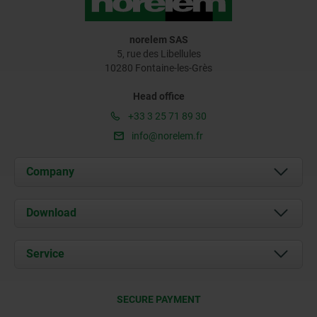
norelem SAS
5, rue des Libellules
10280 Fontaine-les-Grès
Head office
+33 3 25 71 89 30
info@norelem.fr
Company
About us
Download
News
Documents
Service
Contact
Delivery Conditions
SECURE PAYMENT
Certification