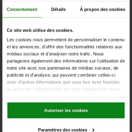
Other customers also bought
Consentement
Détails
À propos des cookies
Ce site web utilise des cookies.
29180
Les cookies nous permettent de personnaliser le contenu
et les annonces, d'offrir des fonctionnalités relatives aux
médias sociaux et d'analyser notre trafic. Nous
partageons également des informations sur l'utilisation de
notre site avec nos partenaires de médias sociaux, de
publicité et d'analyse, qui peuvent combiner celles-ci
Support arm telescopic
avec d'autres informations que vous leur avez fournies
ou qu'ils ont collectées lors de votre utilisation de leurs
services.
Autoriser les cookies
from
378,01 €
DETAILS
plus sales tax
plus shipping costs
Paramètres des cookies