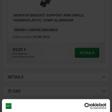
MONITOR BRACKET SUPPORT ARM SINGLE,
THERMOPLASTIC, COMP:ALUMINIUM
VERSION 1=SUPPORT ARM SINGLE
Order number:
29180-3010
83,03 €
DETAILS
plus sales tax
plus shipping costs
DETAILS
CAD
DOWNLOADS