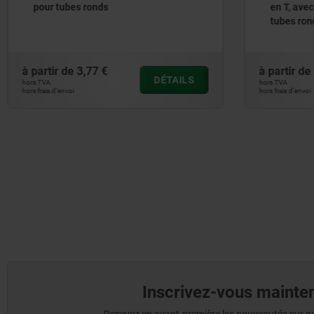
en T, avec denture intérieure pour
tubes ronds
à partir de
15,72 €
à p
DÉTAILS
hors TVA
hors
hors frais d’envoi
hors 
Inscrivez-vous mainten