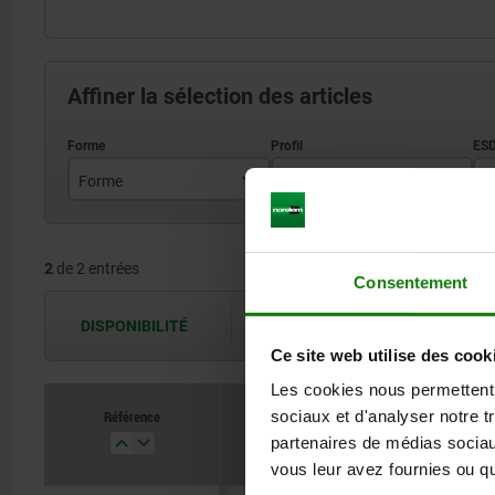
Affiner la sélection des articles
Forme
Profil
A
Ø30
2
de 2 entrées
B
Consentement
DISPONIBILITÉ
Les disponibilités sont actualisées plus
Ce site web utilise des cook
Les cookies nous permettent d
Référence
sociaux et d'analyser notre t
Forme
Profil
partenaires de médias sociaux
vous leur avez fournies ou qu'