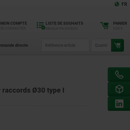
FR
MON COMPTE
LISTE DE SOUHAITS
PANIER
SE CONNECTER
Marquer les produits
0,00 €
productCode
qty
mande directe
 raccords Ø30 type I