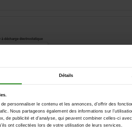
ESD à décharge électrostatique
non
AGRANDIR LE TABLEAU
Détails
Expédié immédiate
ieurs fois par jour à intervalles réguliers.
Expédition sous 1
ies.
e personnaliser le contenu et les annonces, d'offrir des fonctio
rafic. Nous partageons également des informations sur l'utilisati
ESD à décharge électrostatique
, de publicité et d'analyse, qui peuvent combiner celles-ci avec
ils ont collectées lors de votre utilisation de leurs services.