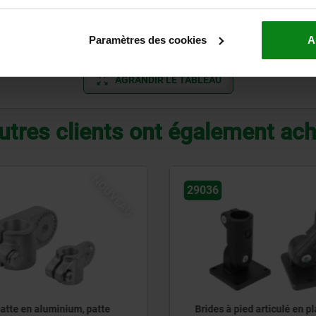
non
non
Paramètres des cookies
A
AGRANDIR LE TABLEAU
utres clients ont également ac
NOUVEAU
036
29034
rides à pied articulé en plastique
Brides articulées 