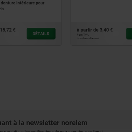
droites pour tubes
artir de
3,40 €
à partir de
32,26 €
DÉTAILS
 TVA
hors TVA
frais d’envoi
hors frais d’envoi
ant à la newsletter norelem