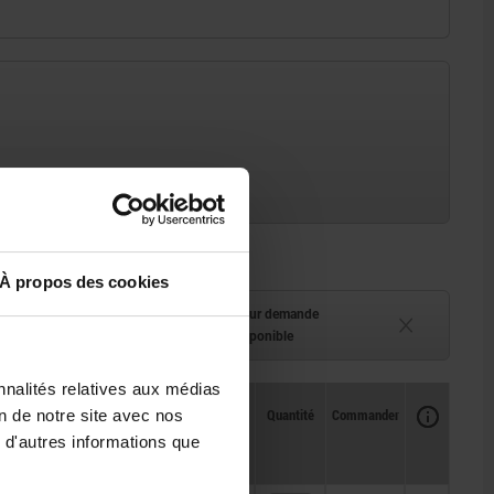
À propos des cookies
ment (en stock)
Délai de livraison sur demande
 à 2 semaines
Actuellement indisponible
nnalités relatives aux médias
Disponibilité
CAO
Quantité
Commander
on de notre site avec nos
Prix
 d'autres informations que