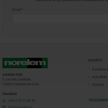
Recevez en avant-première les nouveautés sur nos 
SOCIÉTÉ
À propos 
norelem SAS
Actualités
5, rue des Libellules
10280 Fontaine-les-Grès
Contact
Standard
TÉLÉCHARG
+33 3 25 71 89 30
info@norelem.fr