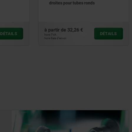
 ronds
aluminium
à partir de
32,26 €
DÉTAILS
DÉTAIL
hors TVA
hors frais d’envoi