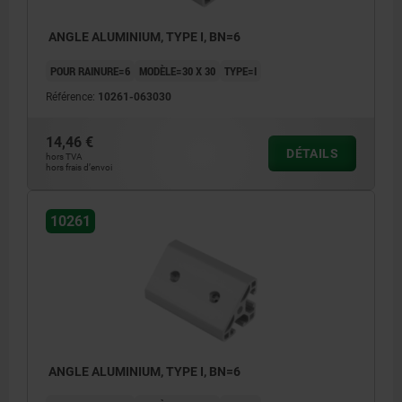
ANGLE ALUMINIUM, TYPE I, BN=6
POUR RAINURE=6
MODÈLE=30 X 30
TYPE=I
Référence:
10261-063030
14,46 €
DÉTAILS
hors TVA
hors frais d’envoi
10261
ANGLE ALUMINIUM, TYPE I, BN=6