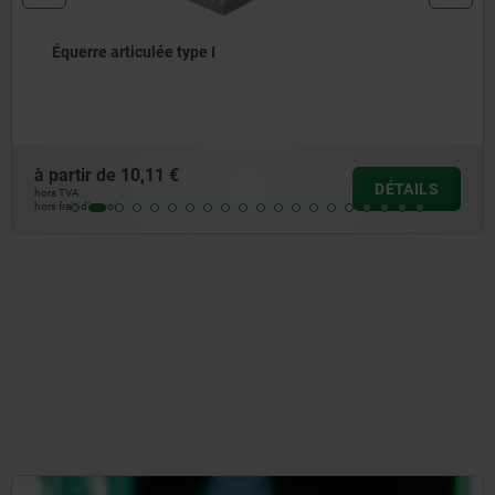
ée type I
Articulations 
1 €
à partir de
150
DÉTAILS
hors TVA
hors frais d’envoi