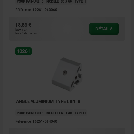
POUR RAINURE=6
MODÈLE=30 X 60
TYPE=I
Référence:
10261-063060
18,86 €
DÉTAILS
hors TVA
hors frais d’envoi
10261
ANGLE ALUMINIUM, TYPE I, BN=8
POUR RAINURE=8
MODÈLE=40 X 40
TYPE=I
Référence:
10261-084040