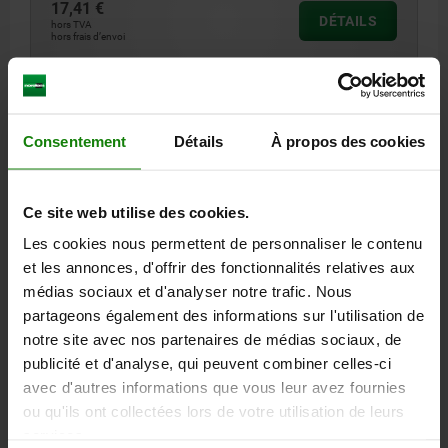
17,41 €
DÉTAILS
hors TVA
hors frais d’envoi
10261
Consentement
Détails
À propos des cookies
Ce site web utilise des cookies.
Les cookies nous permettent de personnaliser le contenu
ANGLE ALUMINIUM, TYPE I, BN=8
et les annonces, d'offrir des fonctionnalités relatives aux
médias sociaux et d'analyser notre trafic. Nous
POUR RAINURE=8
MODÈLE=40 X 80
TYPE=I
partageons également des informations sur l'utilisation de
Référence:
10261-084080
notre site avec nos partenaires de médias sociaux, de
publicité et d'analyse, qui peuvent combiner celles-ci
27,32 €
avec d'autres informations que vous leur avez fournies
DÉTAILS
hors TVA
ou qu'ils ont collectées lors de votre utilisation de leurs
hors frais d’envoi
services.