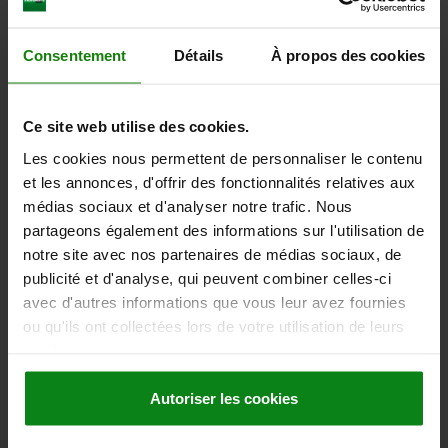
D'autres clients ont
Consentement
Détails
À propos des cookies
également acheté
Ce site web utilise des cookies.
NOUVEAU
26320
Les cookies nous permettent de personnaliser le contenu
et les annonces, d'offrir des fonctionnalités relatives aux
médias sociaux et d'analyser notre trafic. Nous
partageons également des informations sur l'utilisation de
notre site avec nos partenaires de médias sociaux, de
publicité et d'analyse, qui peuvent combiner celles-ci
avec d'autres informations que vous leur avez fournies
 industriel réglable en Inox
Bride de 
ou qu'ils ont collectées lors de votre utilisation de leurs
services.
Autoriser les cookies
05,20 €
à partir de