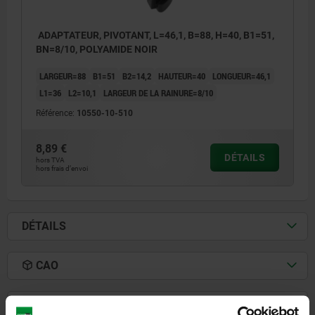
ADAPTATEUR, PIVOTANT, L=46,1, B=88, H=40, B1=51,
BN=8/10, POLYAMIDE NOIR
LARGEUR=88
B1=51
B2=14,2
HAUTEUR=40
LONGUEUR=46,1
L1=36
L2=10,1
LARGEUR DE LA RAINURE=8/10
Référence:
10550-10-510
8,89 €
DÉTAILS
hors TVA
hors frais d’envoi
DÉTAILS
CAO
TÉLÉCHARGEMENTS