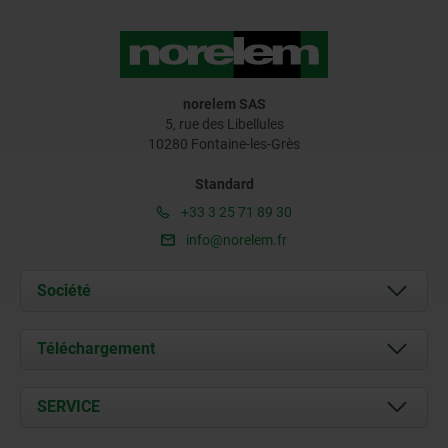
norelem SAS
5, rue des Libellules
10280 Fontaine-les-Grès
Standard
+33 3 25 71 89 30
info@norelem.fr
Société
À propos de nous
Téléchargement
Actualités
Documents
SERVICE
Contact