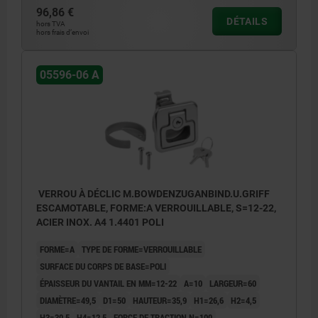
96,86 €
DÉTAILS
1) Raccord de câble Bowden
hors TVA
hors frais d’envoi
2) Découpe de montage
3) Panneau de porte
05596-06 A
4) Hauteur du support de montage (voir
tableau H4)
5) Poignée
6) Câble Bowden
VERROU À DÉCLIC M.BOWDENZUGANBIND.U.GRIFF
ESCAMOTABLE, FORME:A VERROUILLABLE, S=12-22,
ACIER INOX. A4 1.4401 POLI
FORME=A
TYPE DE FORME=VERROUILLABLE
SURFACE DU CORPS DE BASE=POLI
ÉPAISSEUR DU VANTAIL EN MM=12-22
A=10
LARGEUR=60
DIAMÈTRE=49,5
D1=50
HAUTEUR=35,9
H1=26,6
H2=4,5
H3=30,5
H4=12,5
FORCE DE TRACTION N=100