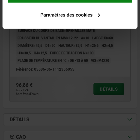
ESCAMOTABLE, FORME:A VERROUILLABLE, S=12-22,
ACIER INOX. A4 1.4401 GRENAILLÉE MATE
Paramètres des cookies
FORME=A
TYPE DE FORME=VERROUILLABLE
SURFACE DU CORPS DE BASE=GRENAILLÉE MATE
ÉPAISSEUR DU VANTAIL EN MM=12-22
A=10
LARGEUR=60
DIAMÈTRE=49,5
D1=50
HAUTEUR=35,9
H1=26,6
H2=4,5
H3=30,5
H4=12,5
FORCE DE TRACTION N=100
PLAGE DE TEMPÉRATURE EN °C =DE -18 À 60
VIS=M4X20
Référence:
05596-06-1112356055
96,86 €
DÉTAILS
hors TVA
hors frais d’envoi
DÉTAILS
CAO