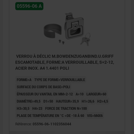
05596-06 A
VERROU À DÉCLIC M.BOWDENZUGANBIND.U.GRIFF
ESCAMOTABLE, FORME:A VERROUILLABLE, S=2-12,
ACIER INOX. A4 1.4401 POLI
FORME=A
TYPE DE FORME=VERROUILLABLE
SURFACE DU CORPS DE BASE=POLI
ÉPAISSEUR DU VANTAIL EN MM=2-12
A=10
LARGEUR=60
DIAMÈTRE=49,5
D1=50
HAUTEUR=35,9
H1=26,6
H2=4,5
H3=30,5
H4=23
FORCE DE TRACTION N=100
PLAGE DE TEMPÉRATURE EN °C =DE -18 À 60
VIS=M4X6
Référence:
05596-06-1102356044