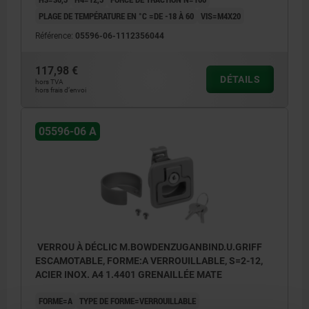
PLAGE DE TEMPÉRATURE EN °C =DE -18 À 60
VIS=M4X20
Référence:
05596-06-1112356044
117,98 €
DÉTAILS
hors TVA
hors frais d’envoi
05596-06 A
VERROU À DÉCLIC M.BOWDENZUGANBIND.U.GRIFF
ESCAMOTABLE, FORME:A VERROUILLABLE, S=2-12,
ACIER INOX. A4 1.4401 GRENAILLÉE MATE
FORME=A
TYPE DE FORME=VERROUILLABLE