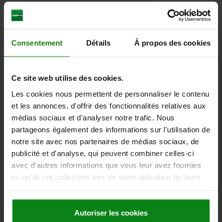
SURFACE DU CORPS DE BASE=GRENAILLÉE MATE
ÉPAISSEUR DU VANTAIL EN MM=2-12
A=10
LARGEUR=60
DIAMÈTRE=49,5
D1=50
HAUTEUR=35,9
H1=26,6
H2=4,5
H3=30,5
H4=23
FORCE DE TRACTION N=100
Consentement
Détails
À propos des cookies
PLAGE DE TEMPÉRATURE EN °C =DE -18 À 60
VIS=M4X6
Référence:
05596-06-1102356055
Ce site web utilise des cookies.
96,86 €
Les cookies nous permettent de personnaliser le contenu
DÉTAILS
hors TVA
et les annonces, d'offrir des fonctionnalités relatives aux
hors frais d’envoi
médias sociaux et d'analyser notre trafic. Nous
partageons également des informations sur l'utilisation de
05596-06 A
notre site avec nos partenaires de médias sociaux, de
publicité et d'analyse, qui peuvent combiner celles-ci
avec d'autres informations que vous leur avez fournies
ou qu'ils ont collectées lors de votre utilisation de leurs
services.
Autoriser les cookies
VERROU À DÉCLIC M.BOWDENZUGANBIND.U.GRIFF