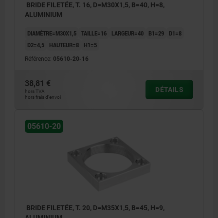
BRIDE FILETÉE, T. 16, D=M30X1,5, B=40, H=8,
ALUMINIUM
DIAMÈTRE=M30X1,5
TAILLE=16
LARGEUR=40
B1=29
D1=8
D2=4,5
HAUTEUR=8
H1=5
Référence:
05610-20-16
38,81 €
DÉTAILS
hors TVA
hors frais d’envoi
05610-20
BRIDE FILETÉE, T. 20, D=M35X1,5, B=45, H=9,
ALUMINIUM