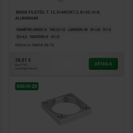
BRIDE FILETÉE, T. 12, D=M25X1,5, B=35, H=8,
ALUMINIUM
DIAMÈTRE=M25X1,5
TAILLE=12
LARGEUR=35
B1=24
D1=8
D2=4,5
HAUTEUR=8
H1=5
Référence:
05610-20-12
38,81 €
DÉTAILS
hors TVA
hors frais d’envoi
05610-20