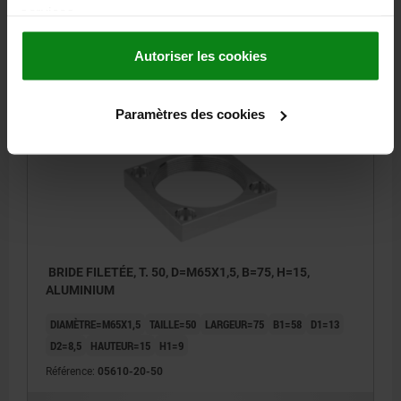
services.
44,35 €
DÉTAILS
Autoriser les cookies
hors TVA
hors frais d’envoi
Paramètres des cookies
05610-20
BRIDE FILETÉE, T. 50, D=M65X1,5, B=75, H=15,
ALUMINIUM
DIAMÈTRE=M65X1,5
TAILLE=50
LARGEUR=75
B1=58
D1=13
D2=8,5
HAUTEUR=15
H1=9
Référence:
05610-20-50