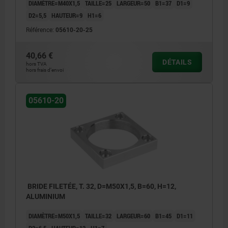
DIAMÈTRE=M40X1,5
TAILLE=25
LARGEUR=50
B1=37
D1=9
D2=5,5
HAUTEUR=9
H1=6
Référence:
05610-20-25
40,66 €
DÉTAILS
hors TVA
hors frais d’envoi
05610-20
BRIDE FILETÉE, T. 32, D=M50X1,5, B=60, H=12,
ALUMINIUM
DIAMÈTRE=M50X1,5
TAILLE=32
LARGEUR=60
B1=45
D1=11
D2=6,5
HAUTEUR=12
H1=7