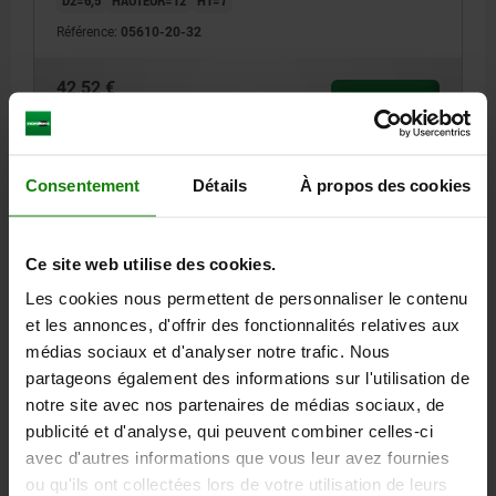
Référence:
05610-20-32
42,52 €
DÉTAILS
hors TVA
hors frais d’envoi
05610-20
Consentement
Détails
À propos des cookies
Ce site web utilise des cookies.
Les cookies nous permettent de personnaliser le contenu
et les annonces, d'offrir des fonctionnalités relatives aux
médias sociaux et d'analyser notre trafic. Nous
BRIDE FILETÉE, T. 40, D=M55X1,5, B=65, H=12,
partageons également des informations sur l'utilisation de
ALUMINIUM
notre site avec nos partenaires de médias sociaux, de
publicité et d'analyse, qui peuvent combiner celles-ci
DIAMÈTRE=M55X1,5
TAILLE=40
LARGEUR=65
B1=50
D1=11
avec d'autres informations que vous leur avez fournies
D2=6,5
HAUTEUR=12
H1=7
ou qu'ils ont collectées lors de votre utilisation de leurs
Référence:
05610-20-40