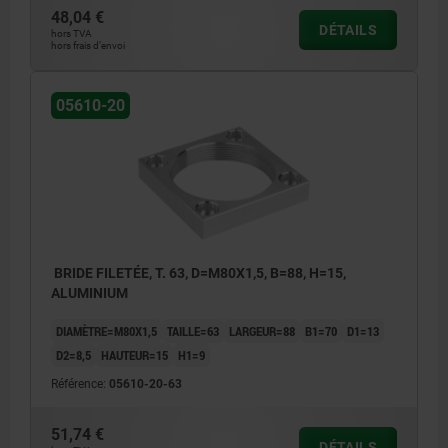
48,04 €
DÉTAILS
hors TVA
hors frais d’envoi
05610-20
BRIDE FILETÉE, T. 63, D=M80X1,5, B=88, H=15,
ALUMINIUM
DIAMÈTRE=M80X1,5
TAILLE=63
LARGEUR=88
B1=70
D1=13
D2=8,5
HAUTEUR=15
H1=9
Référence:
05610-20-63
51,74 €
DÉTAILS