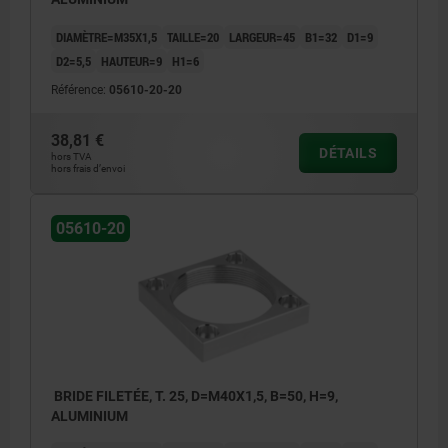
DIAMÈTRE=M35X1,5
TAILLE=20
LARGEUR=45
B1=32
D1=9
D2=5,5
HAUTEUR=9
H1=6
Référence:
05610-20-20
38,81 €
DÉTAILS
hors TVA
hors frais d’envoi
05610-20
BRIDE FILETÉE, T. 25, D=M40X1,5, B=50, H=9,
ALUMINIUM