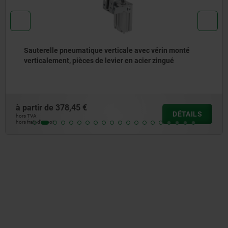
umatique verticale avec vérin monté
Sauterelle p
pièces de levier en acier zingué
45 €
à partir de
881
DÉTAILS
hors TVA
hors frais d’envoi