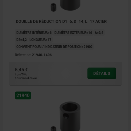
DOUILLE DE RÉDUCTION D1=6, D=14, L=17 ACIER
DIAMÈTRE INTÉRIEUR=6
DIAMÈTRE EXTÉRIEUR=14
A=3,5
D2=4,2
LONGUEUR=17
CONVIENT POUR L’ INDICATEUR DE POSITION=21902
Référence:
21940-1406
5,45 €
DÉTAILS
hors TVA
hors frais d’envoi
21940