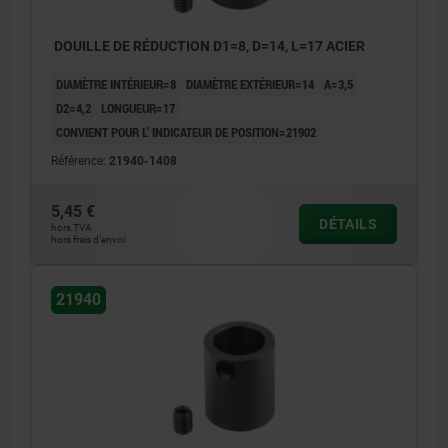
DOUILLE DE RÉDUCTION D1=8, D=14, L=17 ACIER
DIAMÈTRE INTÉRIEUR=8
DIAMÈTRE EXTÉRIEUR=14
A=3,5
D2=4,2
LONGUEUR=17
CONVIENT POUR L’ INDICATEUR DE POSITION=21902
Référence:
21940-1408
5,45 €
DÉTAILS
hors TVA
hors frais d’envoi
21940