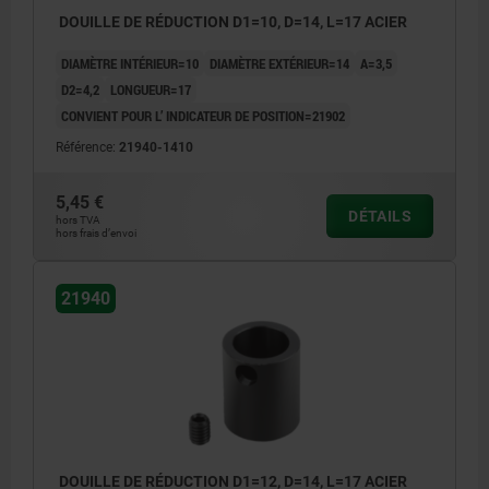
DOUILLE DE RÉDUCTION D1=10, D=14, L=17 ACIER
DIAMÈTRE INTÉRIEUR=10
DIAMÈTRE EXTÉRIEUR=14
A=3,5
D2=4,2
LONGUEUR=17
CONVIENT POUR L’ INDICATEUR DE POSITION=21902
Référence:
21940-1410
5,45 €
DÉTAILS
hors TVA
hors frais d’envoi
21940
DOUILLE DE RÉDUCTION D1=12, D=14, L=17 ACIER