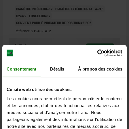
DIAMÈTRE INTÉRIEUR=12
DIAMÈTRE EXTÉRIEUR=14
A=3,5
D2=4,2
LONGUEUR=17
CONVIENT POUR L’ INDICATEUR DE POSITION=21902
Référence:
21940-1412
5,45 €
DÉTAILS
hors TVA
hors frais d’envoi
Consentement
Détails
À propos des cookies
21940
Ce site web utilise des cookies.
Les cookies nous permettent de personnaliser le contenu
et les annonces, d'offrir des fonctionnalités relatives aux
médias sociaux et d'analyser notre trafic. Nous
partageons également des informations sur l'utilisation de
DOUILLE DE RÉDUCTION D1=12, D=20, L=20 ACIER
notre site avec nos partenaires de médias sociaux, de