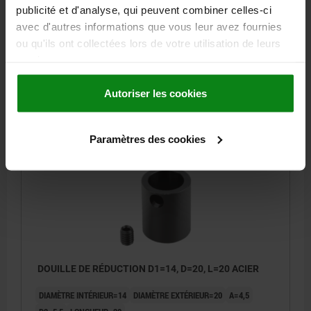
DIAMÈTRE INTÉRIEUR=12
DIAMÈTRE EXTÉRIEUR=20
A=4,5
publicité et d'analyse, qui peuvent combiner celles-ci
D2=5,5
LONGUEUR=20
avec d'autres informations que vous leur avez fournies
CONVIENT POUR L’ INDICATEUR DE POSITION=21904
ou qu'ils ont collectées lors de votre utilisation de leurs
Référence:
21940-2012
services.
5,06 €
Autoriser les cookies
DÉTAILS
hors TVA
hors frais d’envoi
Paramètres des cookies
21940
DOUILLE DE RÉDUCTION D1=14, D=20, L=20 ACIER
DIAMÈTRE INTÉRIEUR=14
DIAMÈTRE EXTÉRIEUR=20
A=4,5