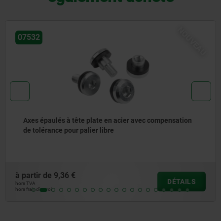
U
NOUV
07175-02
Vis à tête sphérique Hygienic DESIGN
à partir de
5,54 €
DÉTAILS
hors TVA
hors frais d’envoi