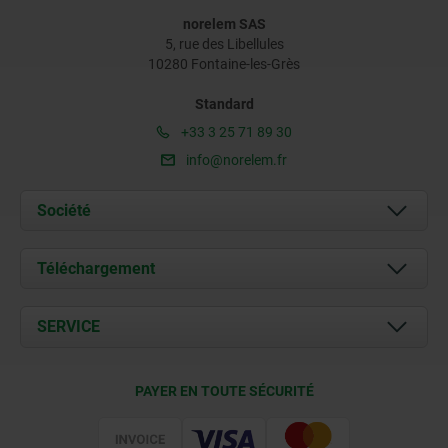
norelem SAS
5, rue des Libellules
10280 Fontaine-les-Grès
Standard
+33 3 25 71 89 30
info@norelem.fr
Société
À propos de nous
Téléchargement
Actualités
Documents
SERVICE
Contact
Conditions de livraison
PAYER EN TOUTE SÉCURITÉ
Certification