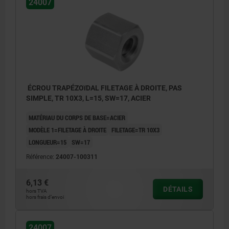
24007
ÉCROU TRAPÉZOïDAL FILETAGE À DROITE, PAS
SIMPLE, TR 10X3, L=15, SW=17, ACIER
MATÉRIAU DU CORPS DE BASE=ACIER
MODÈLE 1=FILETAGE À DROITE
FILETAGE=TR 10X3
LONGUEUR=15
SW=17
Référence:
24007-100311
6,13 €
DÉTAILS
hors TVA
hors frais d’envoi
24007