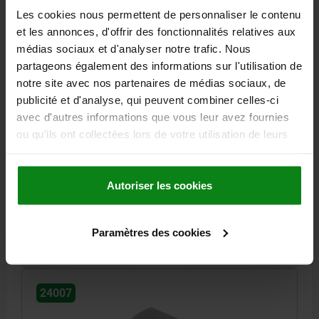
Les cookies nous permettent de personnaliser le contenu
et les annonces, d'offrir des fonctionnalités relatives aux
médias sociaux et d'analyser notre trafic. Nous
partageons également des informations sur l'utilisation de
notre site avec nos partenaires de médias sociaux, de
ÉCROU TRAPÉZOïDAL FILETAGE À DROITE, PAS
publicité et d'analyse, qui peuvent combiner celles-ci
SIMPLE, TR 18X4, L=27, SW=27, ACIER
avec d'autres informations que vous leur avez fournies
ou qu'ils ont collectées lors de votre utilisation de leurs
MATÉRIAU DU CORPS DE BASE=ACIER
services.
MODÈLE 1=FILETAGE À DROITE
FILETAGE=TR 18X4
LONGUEUR=27
SW=27
Autoriser les cookies
Référence:
24007-180411
8,22 €
Paramètres des cookies
DÉTAILS
hors TVA
hors frais d’envoi
24007