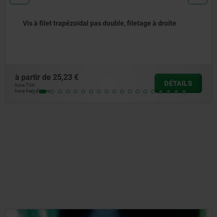
ite
Ecrou trapézoïdal avec collerette pas simple, 
droite ou à gauche
à partir de
28,48 €
DÉTAILS
hors TVA
hors frais d’envoi