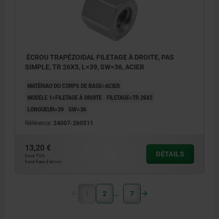
ÉCROU TRAPÉZOïDAL FILETAGE À DROITE, PAS
SIMPLE, TR 26X5, L=39, SW=36, ACIER
MATÉRIAU DU CORPS DE BASE=ACIER
MODÈLE 1=FILETAGE À DROITE
FILETAGE=TR 26X5
LONGUEUR=39
SW=36
Référence:
24007-260511
13,20 €
DÉTAILS
hors TVA
hors frais d’envoi
1
2
7